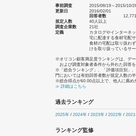
事前調査
2015/08/19～2015/10/2
更新日
2016/02/01
回答者数
12,77
規定人数
40人以上
調査企業数
21社
定義
カタログやインターネッ
宅に配達する食材宅配サ
食材の宅配は取り扱わず
けを取り扱っているサー
※オリコン顧客満足度ランキングは、デー
および調査対象者条件から外れた回答を
※「総合ランキング」、「評価項目別」、
門においては有効回答者数が規定人数の半
※総合得点が60.00点以上で、他人に
≫ 詳細はこちら
過去ランキング
2025年
/
2024年
/
2023年
/
2022年
/
202
ランキング監修