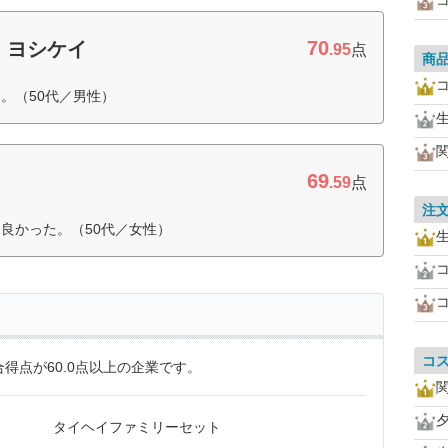
70
 ヨシケイ
.95
点
商
。（50代／男性）
69
.59
点
注
良かった。（50代／女性）
コ
得点が60.0点以上の企業です。
タイヘイファミリーセット