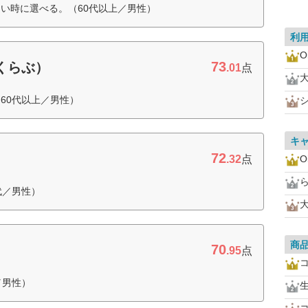
い時に選べる。（60代以上／男性）
利
O
73
すくらぶ）
.01
点
60代以上／男性）
キ
72
.32
点
O
代／男性）
商
70
.95
点
／男性）