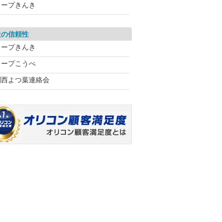
コープきんき
社の信頼性
コープきんき
コープこうべ
関西よつ葉連絡会