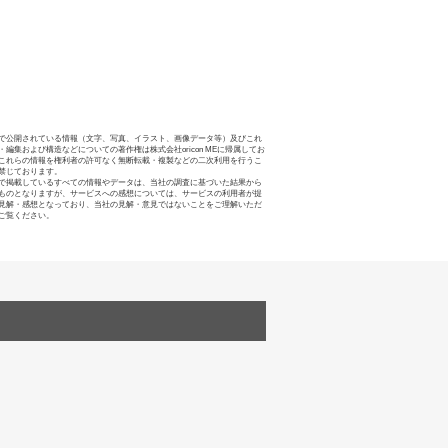
で公開されている情報（文字、写真、イラスト、画像データ等）及びこれ
・編集および構造などについての著作権は株式会社oricon MEに帰属してお
これらの情報を権利者の許可なく無断転載・複製などの二次利用を行うこ
禁じております。
で掲載しているすべての情報やデータは、当社の調査に基づいた結果から
ものとなりますが、サービスへの感想については、サービスの利用者が提
見解・感想となっており、当社の見解・意見ではないことをご理解いただ
ご覧ください。