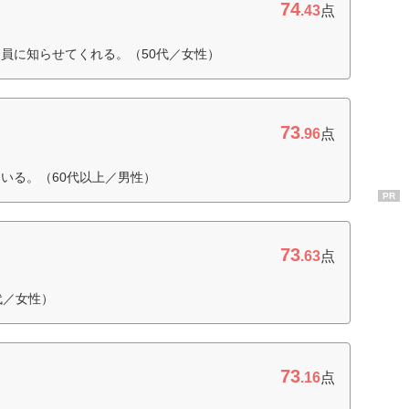
74
.43
点
員に知らせてくれる。（50代／女性）
73
.96
点
いる。（60代以上／男性）
PR
73
.63
点
代／女性）
73
.16
点