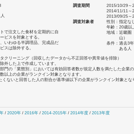
8
調査期間
2015/10/29～2
2014/11/11～2
1人
2013/09/25～2
調査対象者
性別：指定な
年齢：20歳以
トで注文した食材を定期的に自
地域：近畿圏
ービスを対象とする。
山）
、いわゆる半調理品、完成品だ
条件：過去3
ビスは除外する。
ある人
タクリーニング（回収したデータから不正回答や異常値を排除）
除外した上で作成しています。
部門の「業態別」においては有効回答者数が規定人数を満たした企業の
数以上の企業がランクイン対象となります。
薦めたくないと回答した人の割合が基準値以下の企業がランクイン対象とな
1年
/
2020年
/
2016年
/
2014-2015年
/
2014年度
/
2013年度