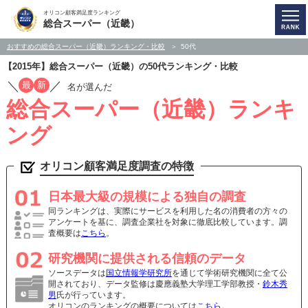
オリコン顧客満足度ランキング
総合スーパー（近畿）
おすすめの総合スーパー（近畿）ランキング・比較
50代
【2015年】総合スーパー（近畿）の50代ランキング・比較
／
／
最
新
名が選んだ
総合スーパー（近畿）ランキ
ング
オリコン顧客満足度調査の特徴
日本最大級の規模による独自の調査
同ランキングは、実際にサービスを利用した名の消費者の方々の
アンケートを基に、調査企業社を対象に徹底比較しています。調
査概要は
こちら
。
研究機関に提供される信頼のデータ
ソースデータは
国立情報学研究所
を通じて学術研究機関に全て公
開されており、データ監修は慶應義塾大学理工学部教授・
鈴木秀
男
氏が行っています。
オリコンのランキングの概要については
こちら
。