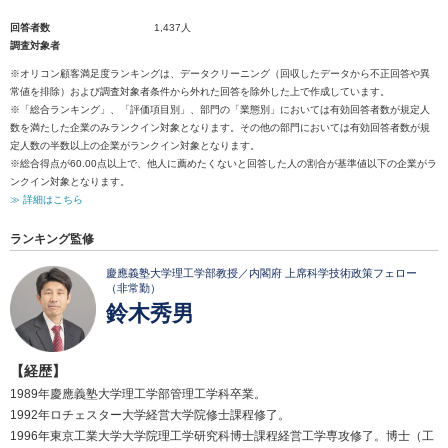
回答者数
1,437人
調査対象者
※オリコン顧客満足度ランキングは、データクリーニング（回収したデータから不正回答や異
常値を排除）および調査対象者条件から外れた回答を除外した上で作成しています。
※「総合ランキング」、「評価項目別」、部門の「業態別」においては有効回答者数が規定人
数を満たした企業のみランクイン対象となります。その他の部門においては有効回答者数が規
定人数の半数以上の企業がランクイン対象となります。
※総合得点が60.00点以上で、他人に薦めたくないと回答した人の割合が基準値以下の企業がラ
ンクイン対象となります。
≫ 詳細はこちら
ランキング監修
慶應義塾大学理工学部教授／内閣府 上席科学技術政策フェロー
（非常勤）
鈴木秀男
【経歴】
1989年慶應義塾大学理工学部管理工学科卒業。
1992年ロチェスター大学経営大学院修士課程修了。
1996年東京工業大学大学院理工学研究科博士課程経営工学専攻修了。博士（工