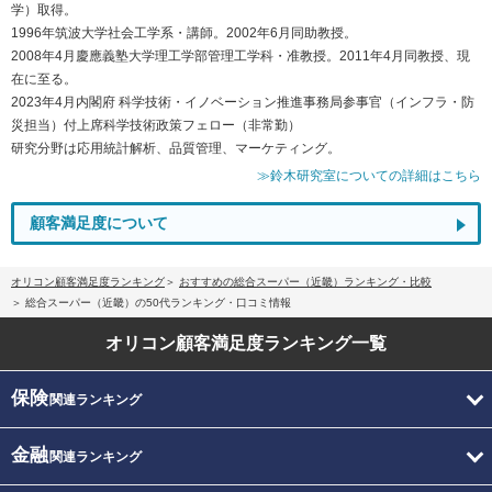
学）取得。
1996年筑波大学社会工学系・講師。2002年6月同助教授。
2008年4月慶應義塾大学理工学部管理工学科・准教授。2011年4月同教授、現
在に至る。
2023年4月内閣府 科学技術・イノベーション推進事務局参事官（インフラ・防
災担当）付上席科学技術政策フェロー（非常勤）
研究分野は応用統計解析、品質管理、マーケティング。
≫鈴木研究室についての詳細はこちら
顧客満足度について
オリコン顧客満足度ランキング
おすすめの総合スーパー（近畿）ランキング・比較
総合スーパー（近畿）の50代ランキング・口コミ情報
オリコン顧客満足度
ランキング一覧
保険
関連ランキング
金融
関連ランキング