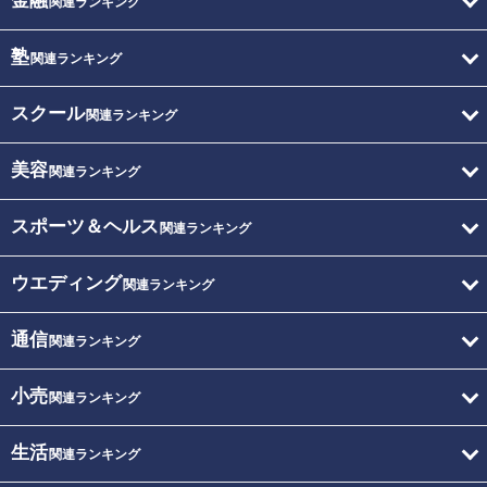
金融
関連ランキング
塾
関連ランキング
スクール
関連ランキング
美容
関連ランキング
スポーツ＆ヘルス
関連ランキング
ウエディング
関連ランキング
通信
関連ランキング
小売
関連ランキング
生活
関連ランキング