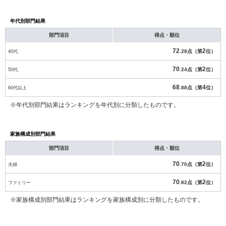
年代別部門結果
部門項目
得点・順位
72
2
40代
.28点（第
位）
70
2
50代
.24点（第
位）
68
4
60代以上
.88点（第
位）
※年代別部門結果はランキングを年代別に分類したものです。
家族構成別部門結果
部門項目
得点・順位
70
2
夫婦
.70点（第
位）
70
2
ファミリー
.82点（第
位）
※家族構成別部門結果はランキングを家族構成別に分類したものです。