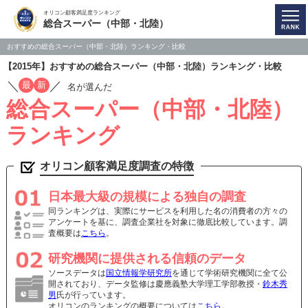
オリコン顧客満足度ランキング
総合スーパー（中部・北陸）
おすすめの総合スーパー（中部・北陸）ランキング・比較
【2015年】おすすめの総合スーパー（中部・北陸）ランキング・比較
／
／
最
新
名が選んだ
総合スーパー（中部・北陸）
ランキング
オリコン顧客満足度調査の特徴
日本最大級の規模による独自の調査
同ランキングは、実際にサービスを利用した名の消費者の方々の
アンケートを基に、調査企業社を対象に徹底比較しています。調
査概要は
こちら
。
研究機関に提供される信頼のデータ
ソースデータは
国立情報学研究所
を通じて学術研究機関に全て公
開されており、データ監修は慶應義塾大学理工学部教授・
鈴木秀
男
氏が行っています。
オリコンのランキングの概要については
こちら
。