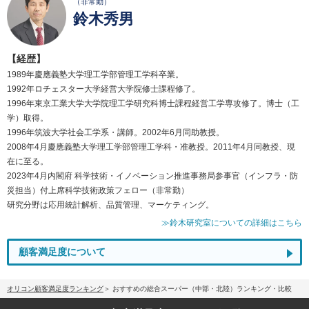
（非常勤）
鈴木秀男
【経歴】
1989年慶應義塾大学理工学部管理工学科卒業。
1992年ロチェスター大学経営大学院修士課程修了。
1996年東京工業大学大学院理工学研究科博士課程経営工学専攻修了。博士（工
学）取得。
1996年筑波大学社会工学系・講師。2002年6月同助教授。
2008年4月慶應義塾大学理工学部管理工学科・准教授。2011年4月同教授、現
在に至る。
2023年4月内閣府 科学技術・イノベーション推進事務局参事官（インフラ・防
災担当）付上席科学技術政策フェロー（非常勤）
研究分野は応用統計解析、品質管理、マーケティング。
≫鈴木研究室についての詳細はこちら
顧客満足度について
オリコン顧客満足度ランキング
おすすめの総合スーパー（中部・北陸）ランキング・比較