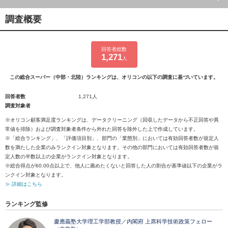
調査概要
回答者総数
1,271
人
この総合スーパー（中部・北陸）ランキングは、オリコンの以下の調査に基づいています。
回答者数
1,271人
調査対象者
※オリコン顧客満足度ランキングは、データクリーニング（回収したデータから不正回答や異
常値を排除）および調査対象者条件から外れた回答を除外した上で作成しています。
※「総合ランキング」、「評価項目別」、部門の「業態別」においては有効回答者数が規定人
数を満たした企業のみランクイン対象となります。その他の部門においては有効回答者数が規
定人数の半数以上の企業がランクイン対象となります。
※総合得点が60.00点以上で、他人に薦めたくないと回答した人の割合が基準値以下の企業がラ
ンクイン対象となります。
≫ 詳細はこちら
ランキング監修
慶應義塾大学理工学部教授／内閣府 上席科学技術政策フェロー