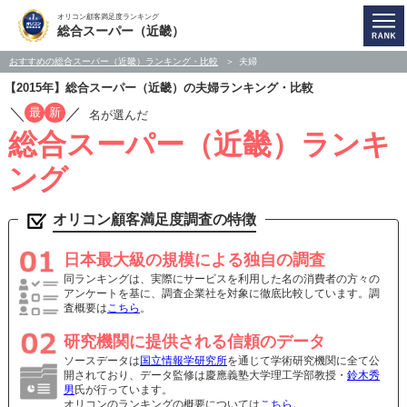
オリコン顧客満足度ランキング
総合スーパー（近畿）
おすすめの総合スーパー（近畿）ランキング・比較
夫婦
【2015年】総合スーパー（近畿）の夫婦ランキング・比較
／
／
最
新
名が選んだ
総合スーパー（近畿）ランキ
ング
オリコン顧客満足度調査の特徴
日本最大級の規模による独自の調査
同ランキングは、実際にサービスを利用した名の消費者の方々の
アンケートを基に、調査企業社を対象に徹底比較しています。調
査概要は
こちら
。
研究機関に提供される信頼のデータ
ソースデータは
国立情報学研究所
を通じて学術研究機関に全て公
開されており、データ監修は慶應義塾大学理工学部教授・
鈴木秀
男
氏が行っています。
オリコンのランキングの概要については
こちら
。