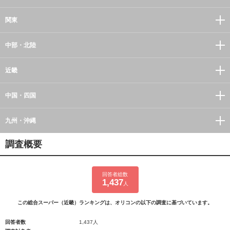
関東
中部・北陸
近畿
中国・四国
九州・沖縄
調査概要
回答者総数
1,437
人
この総合スーパー（近畿）ランキングは、オリコンの以下の調査に基づいています。
回答者数
1,437人