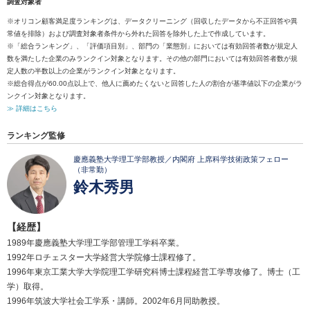
調査対象者
※オリコン顧客満足度ランキングは、データクリーニング（回収したデータから不正回答や異
常値を排除）および調査対象者条件から外れた回答を除外した上で作成しています。
※「総合ランキング」、「評価項目別」、部門の「業態別」においては有効回答者数が規定人
数を満たした企業のみランクイン対象となります。その他の部門においては有効回答者数が規
定人数の半数以上の企業がランクイン対象となります。
※総合得点が60.00点以上で、他人に薦めたくないと回答した人の割合が基準値以下の企業がラ
ンクイン対象となります。
≫ 詳細はこちら
ランキング監修
慶應義塾大学理工学部教授／内閣府 上席科学技術政策フェロー
（非常勤）
鈴木秀男
【経歴】
1989年慶應義塾大学理工学部管理工学科卒業。
1992年ロチェスター大学経営大学院修士課程修了。
1996年東京工業大学大学院理工学研究科博士課程経営工学専攻修了。博士（工
学）取得。
1996年筑波大学社会工学系・講師。2002年6月同助教授。