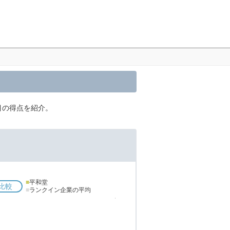
目の得点を紹介。
■
平和堂
比較
■
ランクイン企業の平均