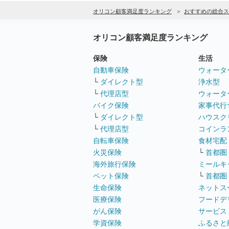
オリコン顧客満足度ランキング
おすすめの総合ス
オリコン顧客満足度ランキング
保険
生活
自動車保険
ウォータ
└
ダイレクト型
浄水型
└
代理店型
ウォータ
バイク保険
家事代行
└
ダイレクト型
ハウスク
└
代理店型
コインラ
自転車保険
食材宅配
火災保険
└
首都圏
海外旅行保険
ミールキ
ペット保険
└
首都圏
生命保険
ネットス
医療保険
フードデ
がん保険
サービス
学資保険
ふるさと