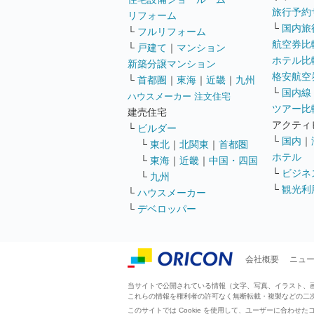
旅行予約
リフォーム
└
国内旅
└
フルリフォーム
航空券比
└
戸建て
｜
マンション
ホテル比
新築分譲マンション
格安航空券
└
首都圏
｜
東海
｜
近畿
｜
九州
└
国内線
ハウスメーカー 注文住宅
ツアー比
建売住宅
アクティ
└
ビルダー
└
国内
｜
└
東北
｜
北関東
｜
首都圏
ホテル
└
東海
｜
近畿
｜
中国・四国
└
ビジネ
└
九州
└
観光利
└
ハウスメーカー
└
デベロッパー
会社概要
ニュ
当サイトで公開されている情報（文字、写真、イラスト、画像
これらの情報を権利者の許可なく無断転載・複製などの二
このサイトでは Cookie を使用して、ユーザーに合わ