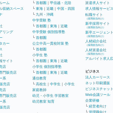
ルーム
└
首都圏
｜
甲信越・北陸
派遣求人サイト
ル収納スペース
└
東海
｜
近畿
｜
中国・四国
求人情報サービ
ナ
└
九州・沖縄
転職サイト
（採用担当向け）
中学受験 塾
新卒採用サイト
社
└
首都圏
｜
東海
｜
近畿
（採用担当向け）
アリング
中学受験 個別指導塾
新卒エージェン
（採用担当向け）
ー
└
首都圏
人材紹介会社
タカー
公立中高一貫校対策 塾
（採用担当向け）
ス
└
首都圏
人材派遣会社
（採用担当向け）
社
小学生 塾
アルバイト求人
報サイト
└
首都圏
｜
東海
｜
近畿
売店
小学生 個別指導塾
ビジネス
専門販売店
└
首都圏
｜
東海
｜
近畿
法人カーリース
ー系
通信教育
ネット印刷通販
販売店
└
高校生
｜
中学生
｜
小学生
ビジネスチャッ
売店
家庭教師
Web会議ツール
専門販売店
幼児・小学生 学習教室
企業研修
ー系
幼児教室 知育
└
経営者向け
販売店
└
管理職向け