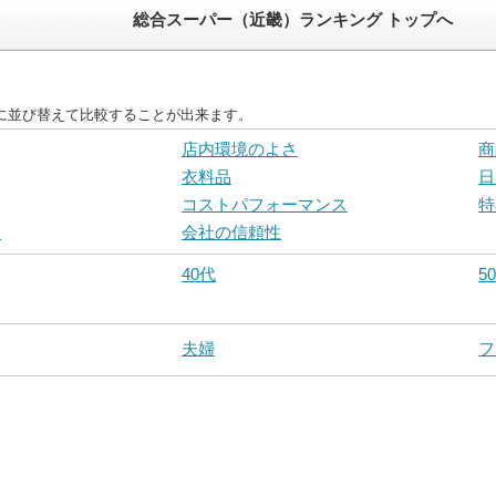
総合スーパー（近畿）ランキング トップへ
に並び替えて比較することが出来ます。
店内環境のよさ
商
衣料品
日
コストパフォーマンス
特
さ
会社の信頼性
40代
5
夫婦
フ