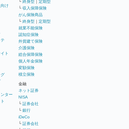
└
終身型
｜
定期型
員向け
└
収入保障保険
がん保険商品
└
終身型
｜
定期型
就業不能保険
テ
認知症保険
ステ
外貨建て保険
介護保険
サイト
総合保障保険
個人年金保険
変額保険
積立保険
ング
グ
金融
ネット証券
ウンター
NISA
イト
└
証券会社
リ
└
銀行
iDeCo
└
証券会社