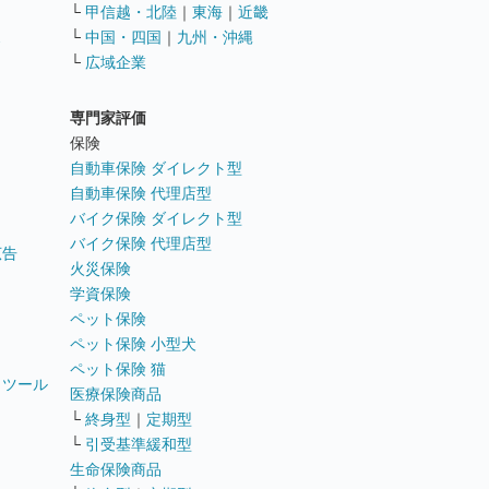
└
甲信越・北陸
｜
東海
｜
近畿
ス
└
中国・四国
｜
九州・沖縄
└
広域企業
専門家評価
ト
保険
自動車保険 ダイレクト型
自動車保険 代理店型
バイク保険 ダイレクト型
バイク保険 代理店型
広告
火災保険
学資保険
ペット保険
ペット保険 小型犬
ペット保険 猫
トツール
医療保険商品
└
終身型
｜
定期型
└
引受基準緩和型
生命保険商品