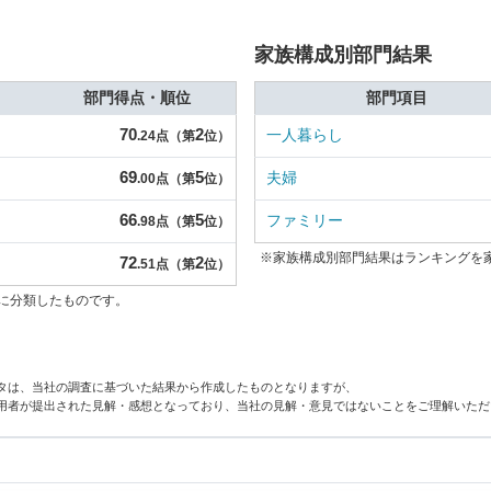
家族構成別部門結果
部門得点・順位
部門項目
70
2
一人暮らし
.24点（第
位）
69
5
夫婦
.00点（第
位）
66
5
ファミリー
.98点（第
位）
※家族構成別部門結果はランキングを
72
2
.51点（第
位）
に分類したものです。
タは、当社の調査に基づいた結果から作成したものとなりますが、
用者が提出された見解・感想となっており、当社の見解・意見ではないことをご理解いただ