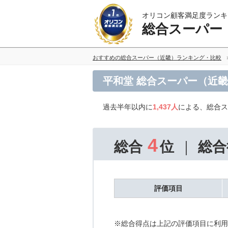
オリコン顧客満足度ランキ
総合スーパー
おすすめの総合スーパー（近畿）ランキング・比較
平和堂 総合スーパー（近
過去半年以内に
1,437人
による、総合ス
4
総合
位
総合
評価項目
※総合得点は上記の評価項目に利用