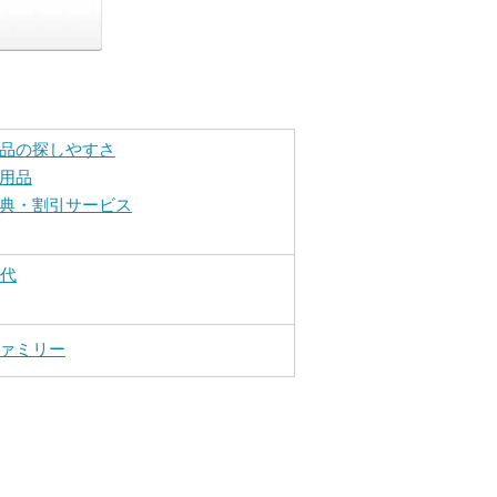
品の探しやすさ
用品
典・割引サービス
0代
ァミリー