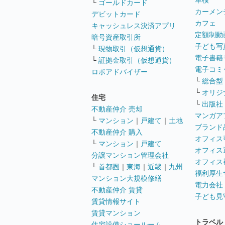
車検
└
ゴールドカード
カーメン
デビットカード
カフェ
キャッシュレス決済アプリ
定額制動
暗号資産取引所
子ども写
└
現物取引（仮想通貨）
電子書籍
└
証拠金取引（仮想通貨）
電子コミ
ロボアドバイザー
└
総合型
└
オリジ
住宅
└
出版社
不動産仲介 売却
マンガア
└
マンション
｜
戸建て
｜
土地
ブランド
不動産仲介 購入
オフィス
└
マンション
｜
戸建て
オフィス
分譲マンション管理会社
オフィス
└
首都圏
｜
東海
｜
近畿
｜
九州
福利厚生
マンション大規模修繕
電力会社
不動産仲介 賃貸
子ども見
賃貸情報サイト
賃貸マンション
トラベル
住宅設備ショールーム