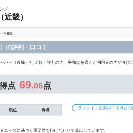
ング
（近畿）
平和堂
畿）の評判・口コミ
ーパー（近畿）別 比較・評判の内、平和堂を選んだ利用者の声や各項
69
得点
.06
点
ランクイン企業の平均点との
順位
得点
者ニーズに基づく重要度を掛け合わせて算出しています。