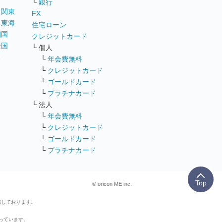
└
銀行
｜
関東
FX
｜
東海
住宅ローン
四国
クレジットカード
全国
└ 個人
ス
└
年会費無料
└
クレジットカード
└
ゴールドカード
└
プラチナカード
└ 法人
└
年会費無料
└
クレジットカード
└
ゴールドカード
└
プラチナカード
Top
© oricon ME inc.
属しております。
行っています。