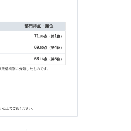
部門得点・順位
71
1
.86点（第
位）
69
4
.50点（第
位）
68
5
.16点（第
位）
家族構成別に分類したものです。
いた上でご覧ください。