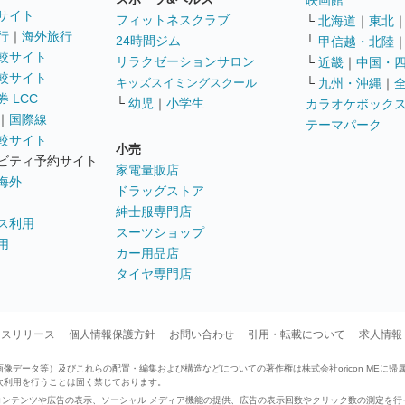
映画館
サイト
フィットネスクラブ
└
北海道
｜
東北
行
｜
海外旅行
24時間ジム
└
甲信越・北陸
較サイト
リラクゼーションサロン
└
近畿
｜
中国・
較サイト
キッズスイミングスクール
└
九州・沖縄
｜
 LCC
└
幼児
｜
小学生
カラオケボック
｜
国際線
テーマパーク
較サイト
小売
ビティ予約サイト
家電量販店
海外
ドラッグストア
紳士服専門店
ス利用
スーツショップ
用
カー用品店
タイヤ専門店
ースリリース
個人情報保護方針
お問い合わせ
引用・転載について
求人情報
データ等）及びこれらの配置・編集および構造などについての著作権は株式会社oricon MEに帰
次利用を行うことは固く禁じております。
せたコンテンツや広告の表示、ソーシャル メディア機能の提供、広告の表示回数やクリック数の測定を