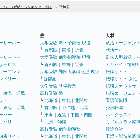
ーパー（近畿）ランキング・比較
平和堂
塾
人材
ーサーバー
大学受験 塾・予備校 現役
就活エージェン
└
首都圏
｜
東海
｜
近畿
就活サイト
ーサーバー
大学受験 個別指導塾 現役
逆求人型就活サ
サービス
└
首都圏
｜
東海
｜
近畿
アルバイト情報
リーニング
大学受験 難関大学特化型 現役
転職サイト
ンドリー
└
首都圏
転職サイト 女性
大学受験 映像授業
転職スカウトサ
｜
東海
｜
近畿
高校受験 塾
転職エージェン
ット
└
北海道
｜
東北
｜
北関東
看護師転職
｜
東海
｜
近畿
└
首都圏
｜
甲信越・北陸
介護転職
ーパー
└
東海
｜
近畿
｜
中国・四国
ハイクラス・
リバリー
└
九州・沖縄
ミドルクラス転
高校受験 個別指導塾
派遣会社
納税サイト
└
北海道
｜
東北
｜
北関東
工場・製造業派