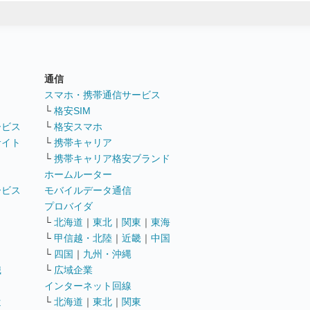
通信
ト
スマホ・携帯通信サービス
└
格安SIM
ービス
└
格安スマホ
サイト
└
携帯キャリア
└
携帯キャリア格安ブランド
ホームルーター
ービス
モバイルデータ通信
ト
プロバイダ
└
北海道
｜
東北
｜
関東
｜
東海
└
甲信越・北陸
｜
近畿
｜
中国
└
四国
｜
九州・沖縄
職
└
広域企業
インターネット回線
遣
└
北海道
｜
東北
｜
関東