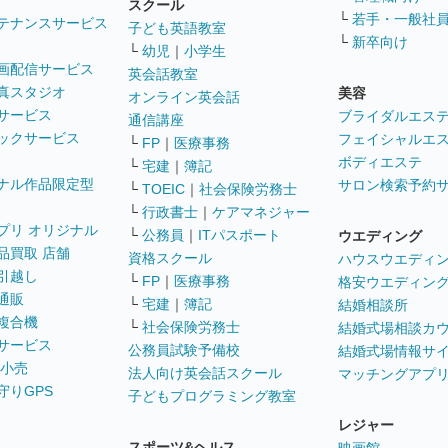
スクール
└
若手・一般社
テナンスサービス
子ども英語教室
└
新卒向け
└
幼児
｜
小学生
画配信サービス
英会話教室
真スタジオ
美容
オンライン英会話
サービス
ブライダルエス
通信講座
ックサービス
フェイシャルエ
└
FP
｜
医療事務
ボディエステ
└
宅建
｜
簿記
ナル作品限定型
サロン検索予約
└
TOEIC
｜
社会保険労務士
└
行政書士
｜
ケアマネジャー
プリ オリジナル
└
公務員
｜
ITパスポート
ウエディング
品買取 店舗
資格スクール
ハウスウエディ
引越し
└
FP
｜
医療事務
格安ウエディン
通販
└
宅建
｜
簿記
結婚相談所
複合機
└
社会保険労務士
結婚式場相談カ
サービス
公務員試験予備校
結婚式場情報サ
 小売
法人向け英会話スクール
マッチングアプ
守りGPS
子どもプログラミング教室
レジャー
スポーツ&ヘルス