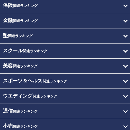
保険
関連ランキング
金融
関連ランキング
塾
関連ランキング
スクール
関連ランキング
美容
関連ランキング
スポーツ＆ヘルス
関連ランキング
ウエディング
関連ランキング
通信
関連ランキング
小売
関連ランキング