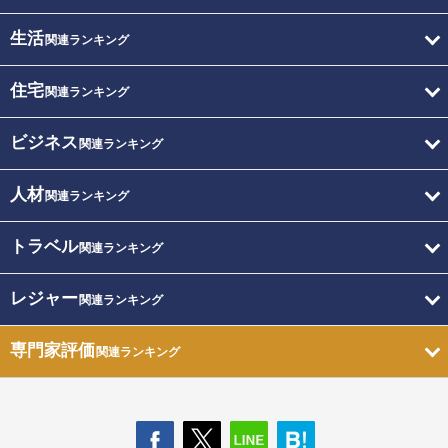
生活
関連ランキング
住宅
関連ランキング
ビジネス
関連ランキング
人材
関連ランキング
トラベル
関連ランキング
レジャー
関連ランキング
専門家評価
関連ランキング