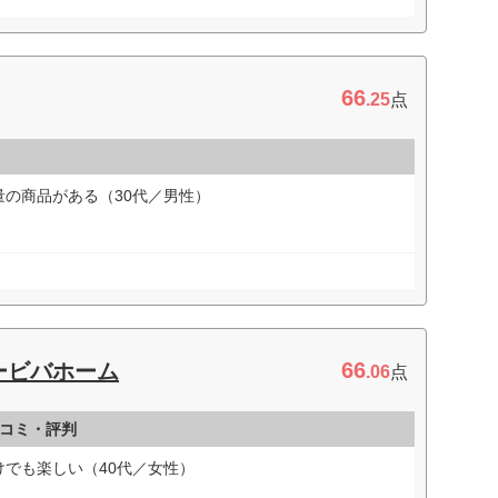
66
.25
点
の商品がある（30代／男性）
66
ービバホーム
.06
点
コミ・評判
でも楽しい（40代／女性）