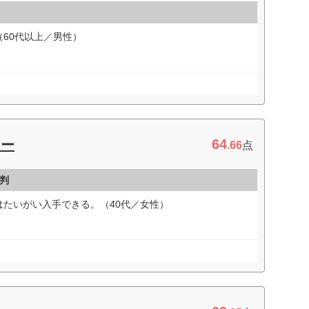
60代以上／男性）
64
ター
.66
点
判
たいがい入手できる。（40代／女性）