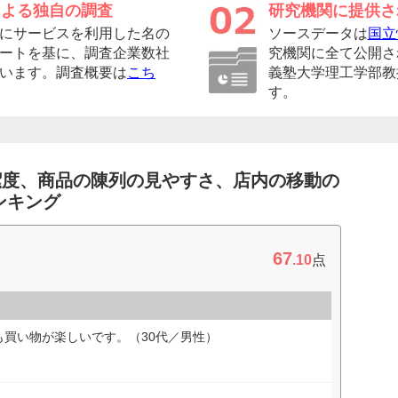
による独自の調査
研究機関に提供さ
にサービスを利用した名の
ソースデータは
国立
ートを基に、調査企業数社
究機関に全て公開さ
います。調査概要は
こち
義塾大学理工学部教
す。
潔度、商品の陳列の見やすさ、店内の移動の
ンキング
67
.10
点
買い物が楽しいです。（30代／男性）