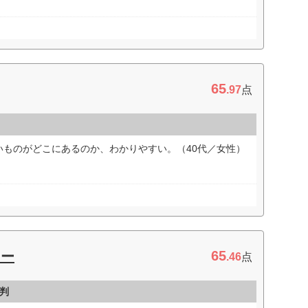
65
.97
点
いものがどこにあるのか、わかりやすい。（40代／女性）
65
ター
.46
点
判