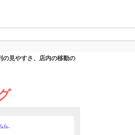
列の見やすさ、店内の移動の
グ
ちら
。