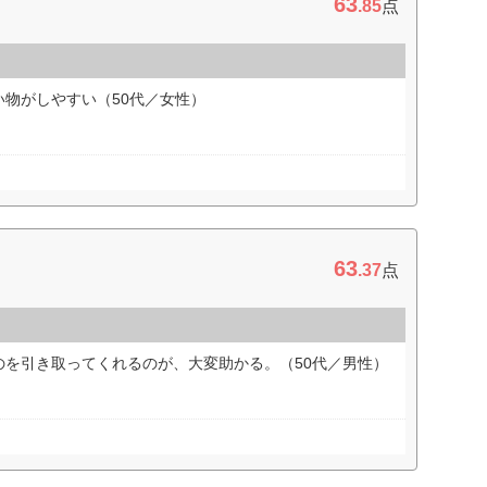
63
.85
点
物がしやすい（50代／女性）
63
.37
点
のを引き取ってくれるのが、大変助かる。（50代／男性）