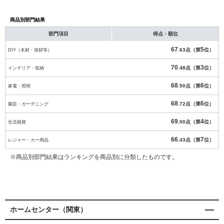
商品別部門結果
部門項目
得点・順位
67
5
DIY（木材・資材等）
.63点（第
位）
70
3
インテリア・収納
.48点（第
位）
68
6
家電・照明
.50点（第
位）
68
6
園芸・ガーデニング
.72点（第
位）
69
4
生活雑貨
.00点（第
位）
66
7
レジャー・カー用品
.43点（第
位）
※商品別部門結果はランキングを商品別に分類したものです。
ホームセンター（関東）