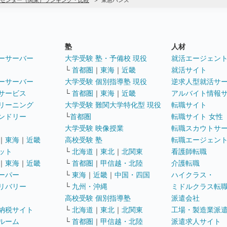
センター（関東）ランキング・比較
東急ハンズ
塾
人材
ーサーバー
大学受験 塾・予備校 現役
就活エージェン
└
首都圏
｜
東海
｜
近畿
就活サイト
ーサーバー
大学受験 個別指導塾 現役
逆求人型就活サ
サービス
└
首都圏
｜
東海
｜
近畿
アルバイト情報
リーニング
大学受験 難関大学特化型 現役
転職サイト
ンドリー
└
首都圏
転職サイト 女性
大学受験 映像授業
転職スカウトサ
｜
東海
｜
近畿
高校受験 塾
転職エージェン
ット
└
北海道
｜
東北
｜
北関東
看護師転職
｜
東海
｜
近畿
└
首都圏
｜
甲信越・北陸
介護転職
ーパー
└
東海
｜
近畿
｜
中国・四国
ハイクラス・
リバリー
└
九州・沖縄
ミドルクラス転
高校受験 個別指導塾
派遣会社
納税サイト
└
北海道
｜
東北
｜
北関東
工場・製造業派
ルーム
└
首都圏
｜
甲信越・北陸
派遣求人サイト