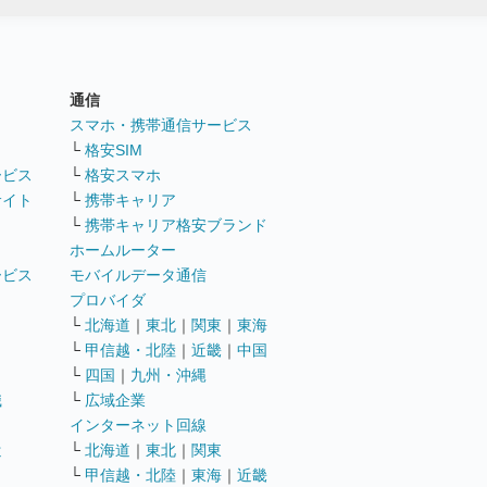
通信
ト
スマホ・携帯通信サービス
└
格安SIM
ービス
└
格安スマホ
サイト
└
携帯キャリア
└
携帯キャリア格安ブランド
ホームルーター
ービス
モバイルデータ通信
ト
プロバイダ
└
北海道
｜
東北
｜
関東
｜
東海
└
甲信越・北陸
｜
近畿
｜
中国
└
四国
｜
九州・沖縄
職
└
広域企業
インターネット回線
遣
└
北海道
｜
東北
｜
関東
└
甲信越・北陸
｜
東海
｜
近畿