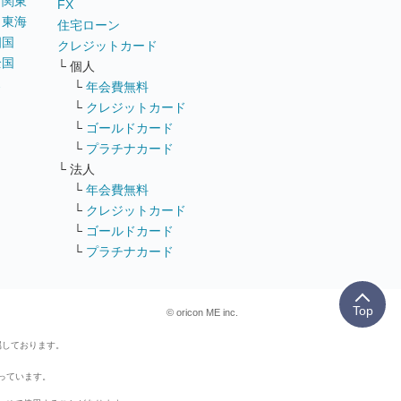
｜
関東
FX
｜
東海
住宅ローン
四国
クレジットカード
全国
└ 個人
ス
└
年会費無料
└
クレジットカード
└
ゴールドカード
└
プラチナカード
└ 法人
└
年会費無料
└
クレジットカード
└
ゴールドカード
└
プラチナカード
Top
© oricon ME inc.
属しております。
行っています。