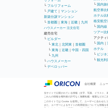
リフォーム
└
国内旅
└
フルリフォーム
航空券比
└
戸建て
｜
マンション
ホテル比
新築分譲マンション
格安航空券
└
首都圏
｜
東海
｜
近畿
｜
九州
└
国内線
ハウスメーカー 注文住宅
ツアー比
建売住宅
アクティ
└
ビルダー
└
国内
｜
└
東北
｜
北関東
｜
首都圏
ホテル
└
東海
｜
近畿
｜
中国・四国
└
ビジネ
└
九州
└
観光利
└
ハウスメーカー
└
デベロッパー
会社概要
ニュ
当サイトで公開されている情報（文字、写真、イラスト、画像
これらの情報を権利者の許可なく無断転載・複製などの二
このサイトでは Cookie を使用して、ユーザーに合わ
また、ユーザーによるサイトの利用状況についても情報を