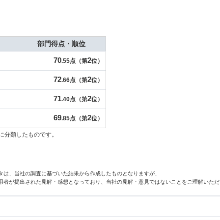
部門得点・順位
70
2
.55点（第
位）
72
2
.66点（第
位）
71
2
.40点（第
位）
69
2
.85点（第
位）
に分類したものです。
タは、当社の調査に基づいた結果から作成したものとなりますが、
用者が提出された見解・感想となっており、当社の見解・意見ではないことをご理解いただ