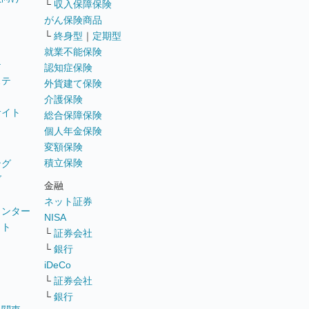
└
収入保障保険
がん保険商品
└
終身型
｜
定期型
就業不能保険
テ
認知症保険
ステ
外貨建て保険
介護保険
サイト
総合保障保険
個人年金保険
変額保険
積立保険
ング
グ
金融
ネット証券
ウンター
NISA
イト
└
証券会社
リ
└
銀行
iDeCo
└
証券会社
└
銀行