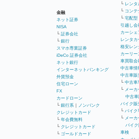
└
レンタ
└
コンテ
金融
└
宅配型
ネット証券
引越し会
NISA
カーシェ
└
証券会社
レンタカ
└
銀行
格安レン
スマホ専業証券
カーリー
iDeCo 証券会社
車買取会
ネット銀行
中古車情
インターネットバンキング
中古車販
外貨預金
└
中古車
住宅ローン
└
メーカ
FX
中古車
カードローン
バイク販
└
銀行系
｜
ノンバンク
└
バイク
クレジットカード
└
メーカ
└
年会費無料
バイク
└
クレジットカード
車検
└
ゴールドカード