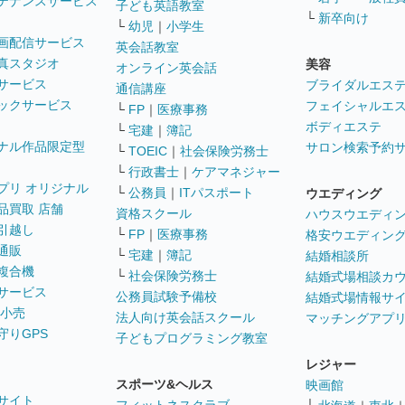
テナンスサービス
子ども英語教室
└
新卒向け
└
幼児
｜
小学生
画配信サービス
英会話教室
真スタジオ
美容
オンライン英会話
サービス
ブライダルエス
通信講座
ックサービス
フェイシャルエ
└
FP
｜
医療事務
ボディエステ
└
宅建
｜
簿記
ナル作品限定型
サロン検索予約
└
TOEIC
｜
社会保険労務士
└
行政書士
｜
ケアマネジャー
プリ オリジナル
└
公務員
｜
ITパスポート
ウエディング
品買取 店舗
資格スクール
ハウスウエディ
引越し
└
FP
｜
医療事務
格安ウエディン
通販
└
宅建
｜
簿記
結婚相談所
複合機
└
社会保険労務士
結婚式場相談カ
サービス
公務員試験予備校
結婚式場情報サ
 小売
法人向け英会話スクール
マッチングアプ
守りGPS
子どもプログラミング教室
レジャー
スポーツ&ヘルス
映画館
サイト