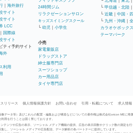
フィットネスクラブ
└
北海道
｜
東北
行
｜
海外旅行
24時間ジム
└
甲信越・北陸
較サイト
リラクゼーションサロン
└
近畿
｜
中国・
較サイト
キッズスイミングスクール
└
九州・沖縄
｜
 LCC
└
幼児
｜
小学生
カラオケボック
｜
国際線
テーマパーク
較サイト
小売
ビティ予約サイト
家電量販店
海外
ドラッグストア
紳士服専門店
ス利用
スーツショップ
用
カー用品店
タイヤ専門店
ースリリース
個人情報保護方針
お問い合わせ
引用・転載について
求人情報
データ等）及びこれらの配置・編集および構造などについての著作権は株式会社oricon MEに帰
次利用を行うことは固く禁じております。
せたコンテンツや広告の表示、ソーシャル メディア機能の提供、広告の表示回数やクリック数の測定を
収集し、ソーシャル メディアや広告配信、データ解析の各パートナーに提供しています。