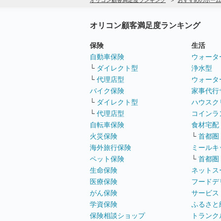
オリコン顧客満足度ランキング
おすすめのホーム
オリコン顧客満足度ランキング
保険
生活
自動車保険
ウォータ
└
ダイレクト型
浄水型
└
代理店型
ウォータ
バイク保険
家事代行
└
ダイレクト型
ハウスク
└
代理店型
コインラ
自転車保険
食材宅配
火災保険
└
首都圏
海外旅行保険
ミールキ
ペット保険
└
首都圏
生命保険
ネットス
医療保険
フードデ
がん保険
サービス
学資保険
ふるさと
保険相談ショップ
トランク