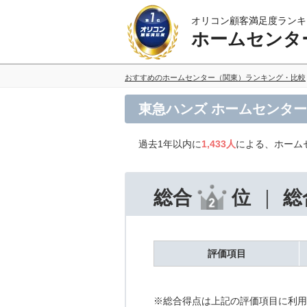
オリコン顧客満足度ランキ
ホームセンタ
おすすめのホームセンター（関東）ランキング・比較
東急ハンズ ホームセンタ
過去1年以内に
1,433人
による、ホーム
総合
位
総
評価項目
※総合得点は上記の評価項目に利用