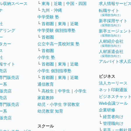
ル収納スペース
└
東海
｜
近畿
｜
中国・四国
求人情報サービ
ナ
└
九州・沖縄
転職サイト
（採用担当向け）
中学受験 塾
新卒採用サイト
社
└
首都圏
｜
東海
｜
近畿
（採用担当向け）
アリング
中学受験 個別指導塾
新卒エージェン
（採用担当向け）
ー
└
首都圏
人材紹介会社
タカー
公立中高一貫校対策 塾
（採用担当向け）
ス
└
首都圏
人材派遣会社
（採用担当向け）
社
小学生 塾
アルバイト求人
報サイト
└
首都圏
｜
東海
｜
近畿
売店
小学生 個別指導塾
ビジネス
専門販売店
└
首都圏
｜
東海
｜
近畿
法人カーリース
ー系
通信教育
ネット印刷通販
販売店
└
高校生
｜
中学生
｜
小学生
ビジネスチャッ
売店
家庭教師
Web会議ツール
専門販売店
幼児・小学生 学習教室
企業研修
ー系
幼児教室 知育
└
経営者向け
販売店
└
管理職向け
スクール
└
若手・一般社