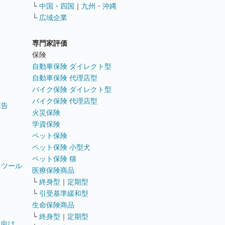
ス
└
中国・四国
｜
九州・沖縄
└
広域企業
専門家評価
ト
保険
自動車保険 ダイレクト型
自動車保険 代理店型
バイク保険 ダイレクト型
バイク保険 代理店型
広告
火災保険
学資保険
ペット保険
ペット保険 小型犬
ペット保険 猫
トツール
医療保険商品
└
終身型
｜
定期型
└
引受基準緩和型
生命保険商品
└
終身型
｜
定期型
員向け