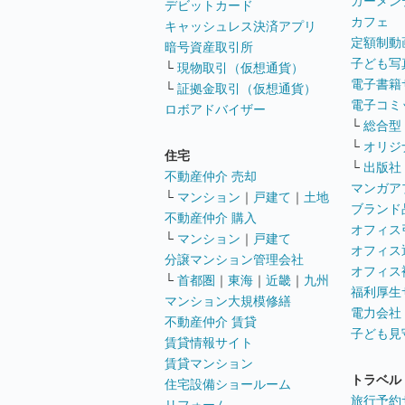
カーメン
デビットカード
カフェ
キャッシュレス決済アプリ
定額制動
暗号資産取引所
子ども写
└
現物取引（仮想通貨）
電子書籍
└
証拠金取引（仮想通貨）
電子コミ
ロボアドバイザー
└
総合型
└
オリジ
住宅
└
出版社
不動産仲介 売却
マンガア
└
マンション
｜
戸建て
｜
土地
ブランド
不動産仲介 購入
オフィス
└
マンション
｜
戸建て
オフィス
分譲マンション管理会社
オフィス
└
首都圏
｜
東海
｜
近畿
｜
九州
福利厚生
マンション大規模修繕
電力会社
不動産仲介 賃貸
子ども見
賃貸情報サイト
賃貸マンション
トラベル
住宅設備ショールーム
旅行予約