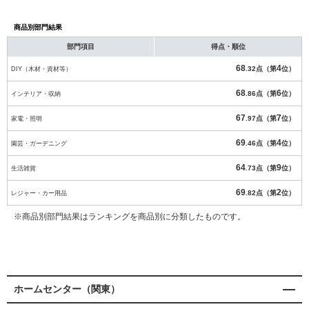
商品別部門結果
部門項目
得点・順位
68
4
DIY（木材・資材等）
.32点（第
位）
68
6
インテリア・収納
.86点（第
位）
67
7
家電・照明
.97点（第
位）
69
4
園芸・ガーデニング
.46点（第
位）
64
9
生活雑貨
.73点（第
位）
69
2
レジャー・カー用品
.82点（第
位）
※商品別部門結果はランキングを商品別に分類したものです。
ホームセンター（関東）