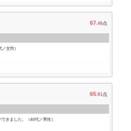
67
.46
点
代／女性）
65
.91
点
できました。（40代／男性）