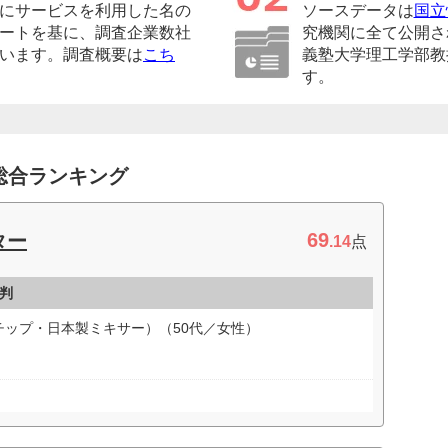
にサービスを利用した名の
ソースデータは
国立
ートを基に、調査企業数社
究機関に全て公開さ
います。調査概要は
こち
義塾大学理工学部教
す。
総合ランキング
69
ター
.14
点
判
ップ・日本製ミキサー）（50代／女性）