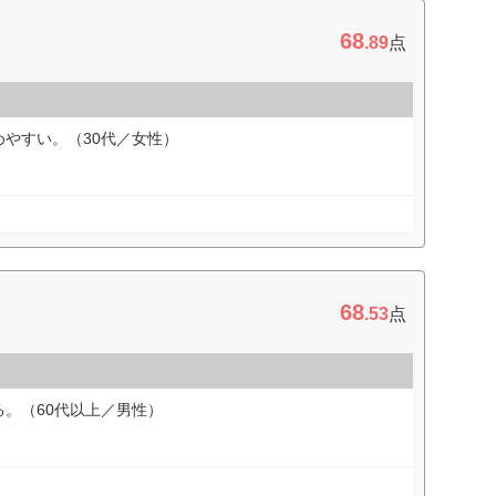
68
.89
点
やすい。（30代／女性）
68
.53
点
。（60代以上／男性）