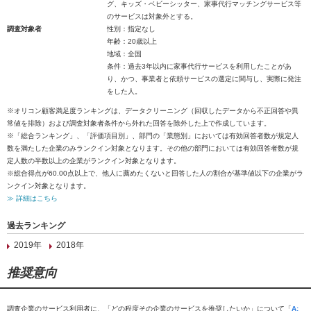
グ、キッズ・ベビーシッター、家事代行マッチングサービス等
のサービスは対象外とする。
調査対象者
性別：指定なし
年齢：20歳以上
地域：全国
条件：過去3年以内に家事代行サービスを利用したことがあ
り、かつ、事業者と依頼サービスの選定に関与し、実際に発注
をした人。
※オリコン顧客満足度ランキングは、データクリーニング（回収したデータから不正回答や異
常値を排除）および調査対象者条件から外れた回答を除外した上で作成しています。
※「総合ランキング」、「評価項目別」、部門の「業態別」においては有効回答者数が規定人
数を満たした企業のみランクイン対象となります。その他の部門においては有効回答者数が規
定人数の半数以上の企業がランクイン対象となります。
※総合得点が60.00点以上で、他人に薦めたくないと回答した人の割合が基準値以下の企業がラ
ンクイン対象となります。
≫ 詳細はこちら
過去ランキング
2019年
2018年
推奨意向
調査企業のサービス利用者に、「どの程度その企業のサービスを推奨したいか」について「
A: