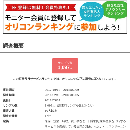
調査概要
サンプル数
1,097
人
この家事代行サービスランキングは、オリコンの以下の調査に基づいています。
事前調査
2017/10/18～2018/02/09
調査期間
2018/02/13～2018/03/05
更新日
2018/05/01
サンプル数
1,097人（調査時サンプル数1,346人）
規定人数
50人以上
調査企業数
17社
定義
掃除、洗濯、料理、買い物など、日常的な家事全般を代行する
サービスを提供している企業が対象。なお、ハウスクリーニン