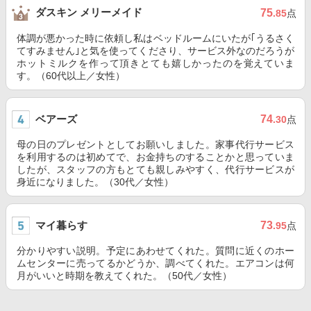
ダスキン メリーメイド
75
.85
点
体調が悪かった時に依頼し私はベッドルームにいたが｢うるさく
てすみません｣と気を使ってくださり、サービス外なのだろうが
ホットミルクを作って頂きとても嬉しかったのを覚えていま
す。（60代以上／女性）
ベアーズ
74
.30
点
母の日のプレゼントとしてお願いしました。家事代行サービス
を利用するのは初めてで、お金持ちのすることかと思っていま
したが、スタッフの方もとても親しみやすく、代行サービスが
身近になりました。（30代／女性）
マイ暮らす
73
.95
点
分かりやすい説明。予定にあわせてくれた。質問に近くのホー
ムセンターに売ってるかどうか、調べてくれた。エアコンは何
月がいいと時期を教えてくれた。（50代／女性）