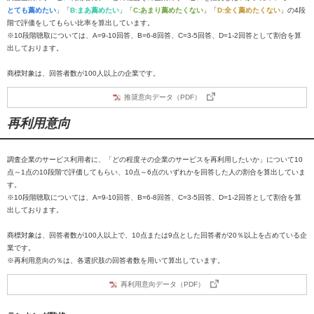
とても薦めたい
」「
B:まあ薦めたい
」「
C:あまり薦めたくない
」「
D:全く薦めたくない
」の4段
階で評価をしてもらい比率を算出しています。
※10段階聴取については、A=9-10回答、B=6-8回答、C=3-5回答、D=1-2回答として割合を算
出しております。
商標対象は、回答者数が100人以上の企業です。
推奨意向データ（PDF）
再利用意向
調査企業のサービス利用者に、「どの程度その企業のサービスを再利用したいか」について10
点～1点の10段階で評価してもらい、10点～6点のいずれかを回答した人の割合を算出していま
す。
※10段階聴取については、A=9-10回答、B=6-8回答、C=3-5回答、D=1-2回答として割合を算
出しております。
商標対象は、回答者数が100人以上で、10点または9点とした回答者が20％以上を占めている企
業です。
※再利用意向の％は、各選択肢の回答者数を用いて算出しています。
再利用意向データ（PDF）