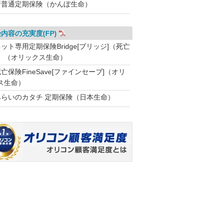
新普通定期保険（かんぽ生命）
内容の充実度(FP)
ット専用定期保険Bridge[ブリッジ]（死亡
）（オリックス生命）
亡保険FineSave[ファインセーブ]（オリ
ス生命）
みらいのカタチ 定期保険（日本生命）