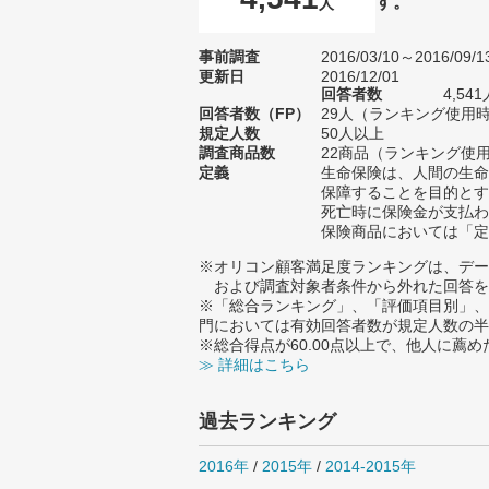
す。
人
事前調査
2016/03/10～2016/09/1
更新日
2016/12/01
回答者数
4,5
回答者数（FP）
29人（ランキング使用時
規定人数
50人以上
調査商品数
22商品（ランキング使用
定義
生命保険は、人間の生命
保障することを目的とす
死亡時に保険金が支払わ
保険商品においては「定
※オリコン顧客満足度ランキングは、デー
および調査対象者条件から外れた回答を
※「総合ランキング」、「評価項目別」、
門においては有効回答者数が規定人数の半
※総合得点が60.00点以上で、他人に
≫ 詳細はこちら
過去ランキング
2016年
/
2015年
/
2014-2015年