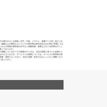
で公開されている情報（文字、写真、イラスト、画像データ等）及びこれ
・編集および構造などについての著作権は株式会社oricon MEに帰属してお
これらの情報を権利者の許可なく無断転載・複製などの二次利用を行うこ
禁じております。
で掲載しているすべての情報やデータは、当社の調査に基づいた結果から
ものとなりますが、サービスへの感想については、サービスの利用者が提
見解・感想となっており、当社の見解・意見ではないことをご理解いただ
ご覧ください。