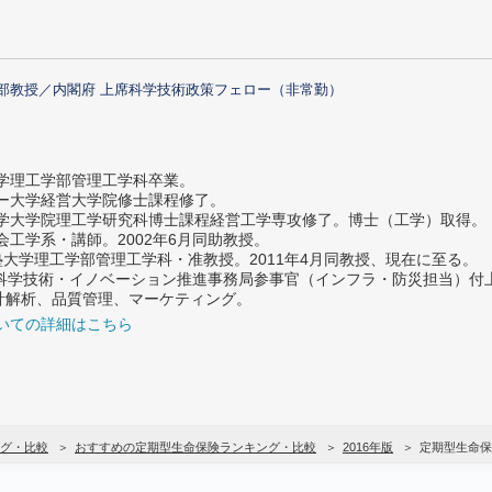
部教授／内閣府 上席科学技術政策フェロー（非常勤）
大学理工学部管理工学科卒業。
ター大学経営大学院修士課程修了。
大学大学院理工学研究科博士課程経営工学専攻修了。博士（工学）取得。
社会工学系・講師。2002年6月同助教授。
義塾大学理工学部管理工学科・准教授。2011年4月同教授、現在に至る。
府 科学技術・イノベーション推進事務局参事官（インフラ・防災担当）
計解析、品質管理、マーケティング。
いての詳細はこちら
グ・比較
おすすめの定期型生命保険ランキング・比較
2016年版
定期型生命保