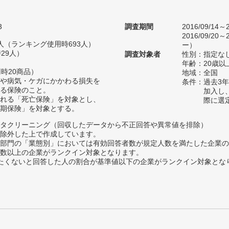
3
調査期間
2016/09/14
2016/09/2
41人（ランキング使用時693人）
ー）
29人）
調査対象者
性別：指定な
年齢：20歳以
時20商品）
地域：全国
や病気・ケガにかかわる損失を
条件：過去3
る保険のこと。
加入し
れる「死亡保険」を対象とし、
際に選
期保険」を対象とする。
タクリーニング（回収したデータから不正回答や異常値を排除）
除外した上で作成しています。
部門の「業態別」においては有効回答者数が規定人数を満たした企業の
数以上の企業がランクイン対象となります。
薦めたくないと回答した人の割合が基準値以下の企業がランクイン対象とな