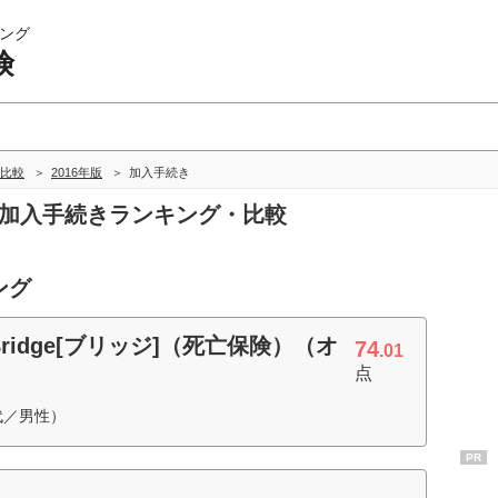
ング
険
比較
2016年版
加入手続き
の加入手続きランキング・比較
ング
idge[ブリッジ]（死亡保険）（オ
74
.01
点
代／男性）
PR