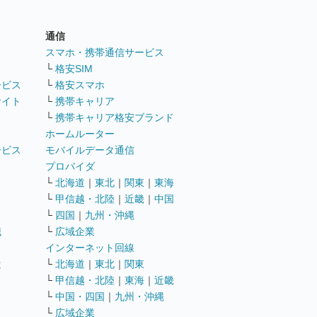
通信
ト
スマホ・携帯通信サービス
└
格安SIM
ービス
└
格安スマホ
サイト
└
携帯キャリア
└
携帯キャリア格安ブランド
ホームルーター
ービス
モバイルデータ通信
ト
プロバイダ
└
北海道
｜
東北
｜
関東
｜
東海
└
甲信越・北陸
｜
近畿
｜
中国
└
四国
｜
九州・沖縄
職
└
広域企業
インターネット回線
遣
└
北海道
｜
東北
｜
関東
└
甲信越・北陸
｜
東海
｜
近畿
ス
└
中国・四国
｜
九州・沖縄
└
広域企業