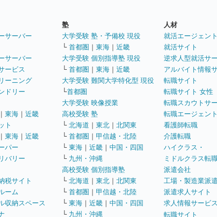
塾
人材
ーサーバー
大学受験 塾・予備校 現役
就活エージェン
└
首都圏
｜
東海
｜
近畿
就活サイト
ーサーバー
大学受験 個別指導塾 現役
逆求人型就活サ
サービス
└
首都圏
｜
東海
｜
近畿
アルバイト情報
リーニング
大学受験 難関大学特化型 現役
転職サイト
ンドリー
└
首都圏
転職サイト 女性
大学受験 映像授業
転職スカウトサ
｜
東海
｜
近畿
高校受験 塾
転職エージェン
ット
└
北海道
｜
東北
｜
北関東
看護師転職
｜
東海
｜
近畿
└
首都圏
｜
甲信越・北陸
介護転職
ーパー
└
東海
｜
近畿
｜
中国・四国
ハイクラス・
リバリー
└
九州・沖縄
ミドルクラス転
高校受験 個別指導塾
派遣会社
納税サイト
└
北海道
｜
東北
｜
北関東
工場・製造業派
ルーム
└
首都圏
｜
甲信越・北陸
派遣求人サイト
ル収納スペース
└
東海
｜
近畿
｜
中国・四国
求人情報サービ
ナ
└
九州・沖縄
転職サイト