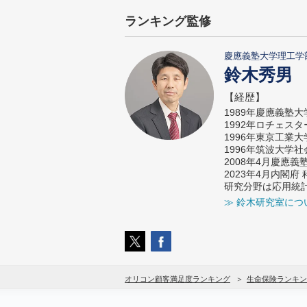
ランキング監修
慶應義塾大学理工学
鈴木秀男
【経歴】
1989年慶應義塾
1992年ロチェス
1996年東京工業
1996年筑波大学
2008年4月慶應
2023年4月内閣
研究分野は応用統
≫ 鈴木研究室につ
オリコン顧客満足度ランキング
生命保険ランキン