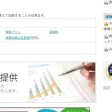
替えて比較することが出来ます。
保険
ネ
保険
保険プラン
保険料
死
保険内容の充実度(FP)
ック
PR