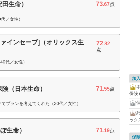
73
安田生命）
.67
点
0代／女性）
e[ファインセーブ]（オリックス生
72
.82
点
40代／女性）
加
ネ
71
保険（日本生命）
.55
点
保険
いてプランを考えてくれた（30代／女性）
死
ック
71
んぽ生命）
.19
点
保