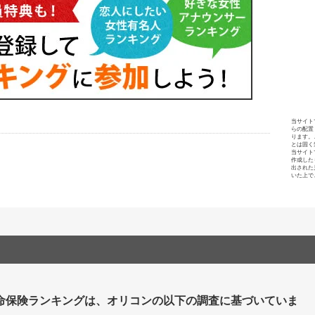
当サイト
らの配置
ります。
とは固く
当サイト
作成した
出された
いた上で
命保険ランキングは、オリコンの以下の調査に基づいていま