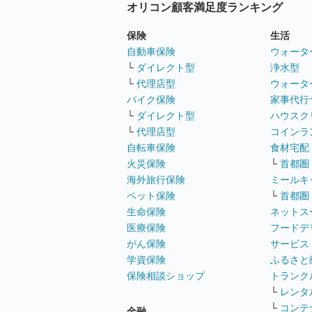
オリコン顧客満足度ランキング
保険
生活
自動車保険
ウォータ
└
ダイレクト型
浄水型
└
代理店型
ウォータ
バイク保険
家事代行
└
ダイレクト型
ハウスク
└
代理店型
コインラ
自転車保険
食材宅配
火災保険
└
首都圏
海外旅行保険
ミールキ
ペット保険
└
首都圏
生命保険
ネットス
医療保険
フードデ
がん保険
サービス
学資保険
ふるさと
保険相談ショップ
トランク
└
レンタ
└
コンテ
金融