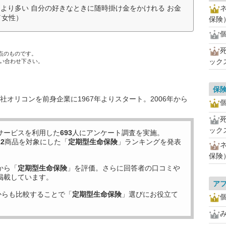
より多い 自分の好きなときに随時掛け金をかけれる お金
ネ
／女性）
保険
死
時点のものです。
ック
い合わせ下さい。
保
オリコンを前身企業に1967年よりスタート。2006年から
死
ック
サービスを利用した
693
人にアンケート調査を実施。
22
商品を対象にした「
定期型生命保険
」ランキングを発表
ネ
保険
から「
定期型生命保険
」を評価。さらに回答者の口コミや
掲載しています。
ア
からも比較することで「
定期型生命保険
」選びにお役立て