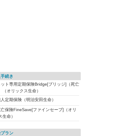
入手続き
ット専用定期保険Bridge[ブリッジ]（死亡
）（オリックス生命）
個人定期保険（明治安田生命）
亡保険FineSave[ファインセーブ]（オリ
ス生命）
険プラン