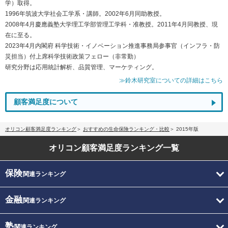
学）取得。
1996年筑波大学社会工学系・講師。2002年6月同助教授。
2008年4月慶應義塾大学理工学部管理工学科・准教授。2011年4月同教授、現
在に至る。
2023年4月内閣府 科学技術・イノベーション推進事務局参事官（インフラ・防
災担当）付上席科学技術政策フェロー（非常勤）
研究分野は応用統計解析、品質管理、マーケティング。
≫鈴木研究室についての詳細はこちら
顧客満足度について
オリコン顧客満足度ランキング
おすすめの生命保険ランキング・比較
2015年版
オリコン顧客満足度
ランキング一覧
保険
関連ランキング
金融
関連ランキング
塾
関連ランキング