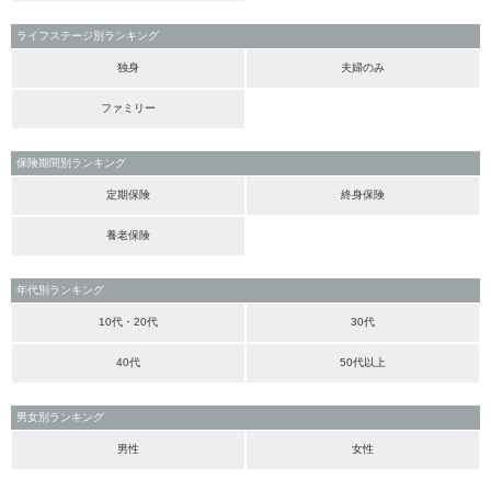
ライフステージ別ランキング
独身
夫婦のみ
ファミリー
保険期間別ランキング
定期保険
終身保険
養老保険
年代別ランキング
10代・20代
30代
40代
50代以上
男女別ランキング
男性
女性