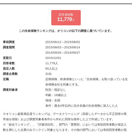
回答者総数
11,779
人
この生命保険ランキングは、オリコンの以下の調査に基づいています。
事前調査
2015/06/12～2015/08/02
調査期間
2015/08/03～2015/08/14
2014/09/26～2014/09/27
更新日
2015/12/01
回答者数
11,779人
規定人数
60人以上
調査企業数
31社
定義
定期保険、終身保険といった「生命保険」を取り扱っている生
命保険会社を対象とする。
調査対象者
性別：指定なし
年齢：18歳以上
地域：全国
条件：過去4年以内に自分名義の生命保険に加入した人
※オリコン顧客満足度ランキングは、データクリーニング（回収したデータから不正回答や異
常値を排除）および調査対象者条件から外れた回答を除外した上で作成しています。
※「総合ランキング」、「評価項目別」、部門の「業態別」においては有効回答者数が規定人
数を満たした企業のみランクイン対象となります。その他の部門においては有効回答者数が規