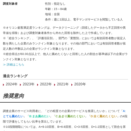
調査対象者
性別：指定なし
年齢：15～84歳
地域：全国
条件：週に1回以上、電子マンガサービスを閲覧している人
※オリコン顧客満足度ランキングは、データクリーニング（回収したデータから不正回答や異
常値を排除）および調査対象者条件から外れた回答を除外した上で作成しています。
※「総合ランキング」、「評価項目別」、部門の「業態別」においては有効回答者数が規定人
数を満たした企業のみランクイン対象となります。その他の部門においては有効回答者数が規
定人数の半数以上の企業がランクイン対象となります。
※総合得点が60.00点以上で、他人に薦めたくないと回答した人の割合が基準値以下の企業がラ
ンクイン対象となります。
≫ 詳細はこちら
過去ランキング
2024年
2023年
2022年
2021年
2020年
推奨意向
調査企業のサービス利用者に、「どの程度その企業のサービスを推奨したいか」について「
A:
とても薦めたい
」「
B:まあ薦めたい
」「
C:あまり薦めたくない
」「
D:全く薦めたくない
」の4段
階で評価をしてもらい比率を算出しています。
※10段階聴取については、A=9-10回答、B=6-8回答、C=3-5回答、D=1-2回答として割合を算