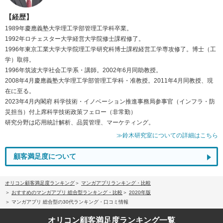
【経歴】
1989年慶應義塾大学理工学部管理工学科卒業。
1992年ロチェスター大学経営大学院修士課程修了。
1996年東京工業大学大学院理工学研究科博士課程経営工学専攻修了。博士（工
学）取得。
1996年筑波大学社会工学系・講師。2002年6月同助教授。
2008年4月慶應義塾大学理工学部管理工学科・准教授。2011年4月同教授、現
在に至る。
2023年4月内閣府 科学技術・イノベーション推進事務局参事官（インフラ・防
災担当）付上席科学技術政策フェロー（非常勤）
研究分野は応用統計解析、品質管理、マーケティング。
≫鈴木研究室についての詳細はこちら
顧客満足度について
オリコン顧客満足度ランキング
マンガアプリランキング・比較
おすすめのマンガアプリ 総合型ランキング・比較
2020年版
マンガアプリ 総合型の30代ランキング・口コミ情報
オリコン顧客満足度
ランキング一覧