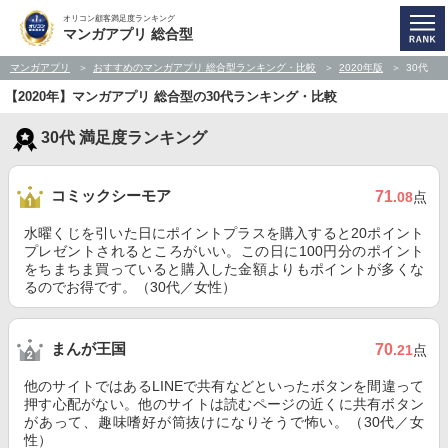
オリコン顧客満足度ランキング
マンガアプリ 総合型
マンガアプリ
おすすめのマンガアプリ 総合型ランキング・比較
2020年版
30代
【2020年】マンガアプリ 総合型の30代ランキング・比較
30代 満足度ランキング
コミックシーモア
71
.08
点
水曜くじを引いた日にポイントプラスを購入すると20ポイント
プレゼントされるところがいい。この日に100円分のポイント
をちまちま買っていると購入した金額よりもポイントが多くな
るのでお得です。（30代／女性）
まんが王国
70
.21
点
他のサイトではあるLINEで共有などといったボタンを間違って
押す心配がない。他のサイトは読むページの近くに共有ボタン
があって、趣味嗜好が筒抜けになりそうで怖い。（30代／女
性）