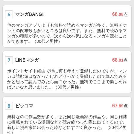
マンガBANG!
68
.08
点
他のマンガアプリよりも無料で読めるマンガが多く、無料チケ
ットの配布数も多いところは良いです。また、無料で読めるマ
ンガの種類が多いので、次から次へ気になるマンガを読むこと
ができます。（30代／男性）
LINEマンガ
68
.01
点
ポイントサイト経由で特に何も考えず登録したのですが、マン
ガは読む気はなかったけれどせっかく登録したので読んでみる
かと思って読んでみたら面白かった。無料でここまで楽しめれ
ばいいなと思いました。（30代／男性）
ピッコマ
67
.89
点
無料なのに作品数が多く、また同じ漫画家の作品や、同じ雑誌
に掲載されている漫画などが読み終わった際に出てくるので、
新しい漫画家に出会った時などにすごく良かった。（30代／男
性）