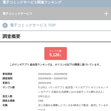
電子コミックサービス関連ランキング
電子コミックサービス
電子コミックサービス TOP
調査概要
サンプル数
5,126
人
このマンガアプリ 総合型ランキングは、オリコンの以下の調査に基づいています。
事前調査
2020/04/01～2020/06/26
調査期間
2020/06/29～2020/07/03
更新日
2020/10/01
サンプル数
5,126人（マンガアプリ 総合型／マンガアプリ オリジナル／マ
ンガアプリ 出版社公式調査における総サンプル数9,412人）
規定人数
100人以上
調査企業数
19社
定義
主に出版社を横断したマンガをWEB上で配信・販売しているサ
ービス