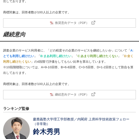
出しております。
商標対象は、回答者数が100人以上の企業です。
推奨意向データ（PDF）
継続意向
調査企業のサービス利用者に、「どの程度その企業のサービスを継続したいか」について「
A:
とても利用し続けたい
」「
B:まあ利用し続けたい
」「
C:あまり利用し続けたくない
」「
D:全く
利用し続けたくない
」の4段階で評価をしてもらい比率を算出しています。
※10段階聴取については、A=9-10回答、B=6-8回答、C=3-5回答、D=1-2回答として割合を算
出しております。
商標対象は、回答者数が100人以上の企業です。
継続意向データ（PDF）
ランキング監修
慶應義塾大学理工学部教授／内閣府 上席科学技術政策フェロー
（非常勤）
鈴木秀男