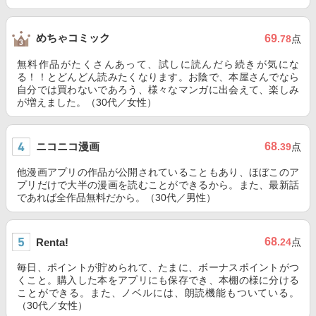
めちゃコミック
69
.78
点
無料作品がたくさんあって、試しに読んだら続きが気にな
る！！とどんどん読みたくなります。お陰で、本屋さんでなら
自分では買わないであろう、様々なマンガに出会えて、楽しみ
が増えました。（30代／女性）
ニコニコ漫画
68
.39
点
他漫画アプリの作品が公開されていることもあり、ほぼこのア
プリだけで大半の漫画を読むことができるから。また、最新話
であれば全作品無料だから。（30代／男性）
68
Renta!
.24
点
毎日、ポイントが貯められて、たまに、ボーナスポイントがつ
くこと。購入した本をアプリにも保存でき、本棚の様に分ける
ことができる。また、ノベルには、朗読機能もついている。
（30代／女性）