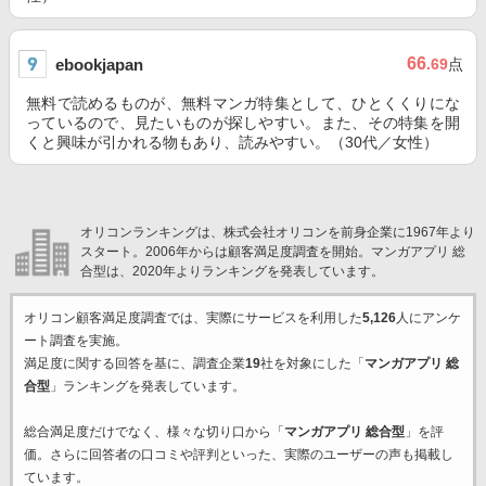
66
ebookjapan
.69
点
無料で読めるものが、無料マンガ特集として、ひとくくりにな
っているので、見たいものが探しやすい。また、その特集を開
くと興味が引かれる物もあり、読みやすい。（30代／女性）
オリコンランキングは、株式会社オリコンを前身企業に1967年より
スタート。2006年からは顧客満足度調査を開始。マンガアプリ 総
合型は、2020年よりランキングを発表しています。
オリコン顧客満足度調査では、実際にサービスを利用した
5,126
人にアンケ
ート調査を実施。
満足度に関する回答を基に、調査企業
19
社を対象にした「
マンガアプリ 総
合型
」ランキングを発表しています。
総合満足度だけでなく、様々な切り口から「
マンガアプリ 総合型
」を評
価。さらに回答者の口コミや評判といった、実際のユーザーの声も掲載し
ています。