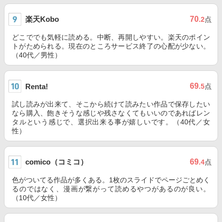
楽天Kobo
70
.2
点
どこででも気軽に読める。中断、再開しやすい。楽天のポイン
トがためられる。現在のところサービス終了の心配が少ない。
（40代／男性）
69
Renta!
.5
点
試し読みが出来て、そこから続けて読みたい作品で保存したい
なら購入、飽きそうな感じや残さなくてもいいのであればレン
タルという感じで、選択出来る事が嬉しいです。（40代／女
性）
comico（コミコ）
69
.4
点
色がついてる作品が多くある。1枚のスライドでページごとめく
るのではなく、漫画が繋がって読めるやつがあるのが良い。
（10代／女性）