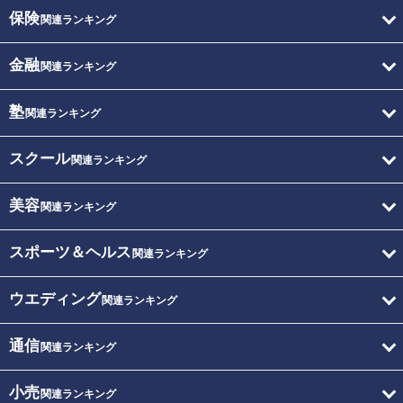
保険
関連ランキング
金融
関連ランキング
塾
関連ランキング
スクール
関連ランキング
美容
関連ランキング
スポーツ＆ヘルス
関連ランキング
ウエディング
関連ランキング
通信
関連ランキング
小売
関連ランキング