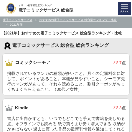
オリコン顧客満足度ランキング
電子コミックサービス 総合型
電子コミックサービス
おすすめの電子コミックサービス 総合型ランキング・比較
2021年版
【2021年】おすすめの電子コミックサービス 総合型ランキング・比較
電子コミックサービス 総合型 総合ランキング
コミックシーモア
72
.7
点
掲載されているマンガの種類が多いこと。月々の定額料金に対
して、ポイントがあること。本棚が見やすいこと。シーモア先
行のマンガがあって、それを読めること。割引クーポンがちょ
くちょくもらえること。（30代／女性）
72
Kindle
.3
点
書店に出向かずとも、いつでもどこでも手元で書籍を楽しめる
点。オフラインでも読める 紙で買うより安く購入できる 収納が
かさばらない 過去に買った作品の最新刊情報を通知してくれる