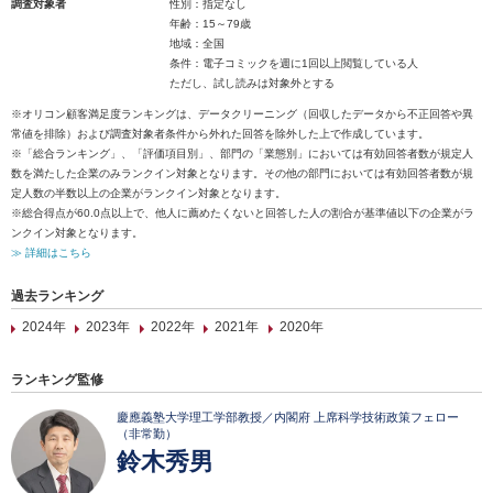
調査対象者
性別：指定なし
年齢：15～79歳
地域：全国
条件：電子コミックを週に1回以上閲覧している人
ただし、試し読みは対象外とする
※オリコン顧客満足度ランキングは、データクリーニング（回収したデータから不正回答や異
常値を排除）および調査対象者条件から外れた回答を除外した上で作成しています。
※「総合ランキング」、「評価項目別」、部門の「業態別」においては有効回答者数が規定人
数を満たした企業のみランクイン対象となります。その他の部門においては有効回答者数が規
定人数の半数以上の企業がランクイン対象となります。
※総合得点が60.0点以上で、他人に薦めたくないと回答した人の割合が基準値以下の企業がラ
ンクイン対象となります。
≫ 詳細はこちら
過去ランキング
2024年
2023年
2022年
2021年
2020年
ランキング監修
慶應義塾大学理工学部教授／内閣府 上席科学技術政策フェロー
（非常勤）
鈴木秀男