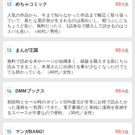
めちゃコミック
69
.0
点
人気の作品から、今まで知らなかった作品まで幅広く取り扱っ
ていて、新たな選択肢が生まれるのは面白いし、暇つぶしにも
ちょうど良い。無料だったり、1話単位で購入して試せるのはコ
スパも良い。（40代／男性）
まんが王国
68
.9
点
無料で読める本やページが結構多く、紙版を購入する前にちら
読みできること。本屋さんに出掛ける事が少なくなったのでと
ても助かっている。（40代／女性）
DMMブックス
68
.4
点
初回時とセール時のポイント50%還元が非常にお得で読みたか
った漫画を一気買いできた。電子書籍だと単純に漫画を収納す
るスペースが不要なので便利。（30代／女性）
マンガBANG!
68
.3
点