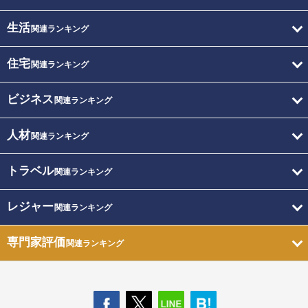
生活
関連ランキング
住宅
関連ランキング
ビジネス
関連ランキング
人材
関連ランキング
トラベル
関連ランキング
レジャー
関連ランキング
専門家評価
関連ランキング