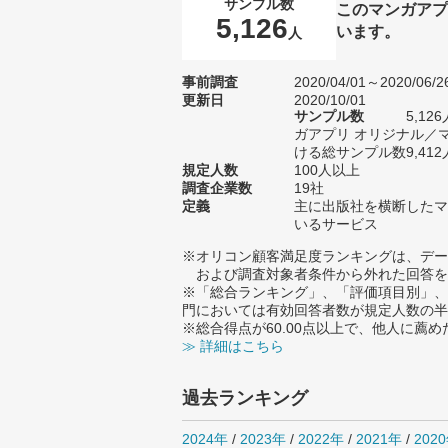
サンプル数
このマンガアプ
5,126
います。
人
事前調査
2020/04/01～2020/06/2
更新日
2020/10/01
サンプル数
5,1
ガアプリ オリジナル／
ける総サンプル数9,412
規定人数
100人以上
調査企業数
19社
定義
主に出版社を横断したマ
いるサービス
※オリコン顧客満足度ランキングは、デー
および調査対象者条件から外れた回答を
※「総合ランキング」、「評価項目別」、
門においては有効回答者数が規定人数の半
※総合得点が60.00点以上で、他人に
≫ 詳細はこちら
過去ランキング
2024年
/
2023年
/
2022年
/
2021年
/
202