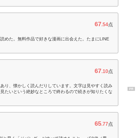
67
.54
点
読めた。無料作品で好きな漫画に出会えた。たまにLINE
）
67
.10
点
数あり、懐かしく読んだりしています。文字は見やすく読み
PR
が見たいという絶妙なところで終わるので続きが知りたくな
65
.77
点