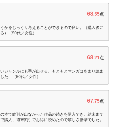
68
.55
点
どうかをじっくり考えることができるので良い。（購入後に
る）（50代／女性）
68
.21
点
ないジャンルにも手が出せる。もともとマンガはあまり読ま
した。（50代／女性）
67
.75
点
紙の本で続刊が出なかった作品の続きを購入でき、結末まで
トで購入、週末割引でお得に読めたので嬉しさ倍増でした。