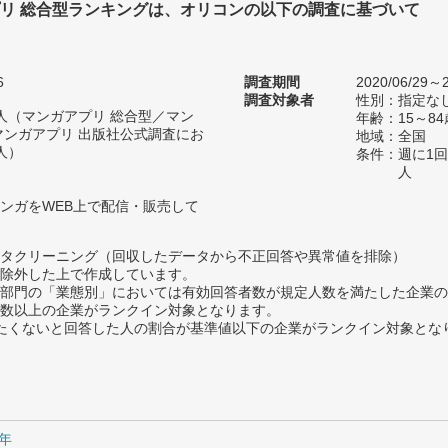
リ 総合型ランキングは、オリコンの以下の調査に基づいて
6
調査期間
2020/06/29～2
調査対象者
性別：指定な
26人（マンガアプリ 総合型／マン
年齢：15～84
マンガアプリ 出版社公式調査にお
地域：全国
人）
条件：週に1
人
ンガをWEB上で配信・販売して
タクリーニング（回収したデータから不正回答や異常値を排除）
除外した上で作成しています。
部門の「業態別」においては有効回答者数が規定人数を満たした企業の
数以上の企業がランクイン対象となります。
薦めたくないと回答した人の割合が基準値以下の企業がランクイン対象とな
0年