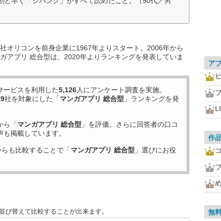
割と早く「ジパング」がすべて読めたこと。（50代／男
オリコンを前身企業に1967年よりスタート。2006年から
ガアプリ 総合型は、2020年よりランキングを発表していま
ア
サービスを利用した
5,126
人にアンケート調査を実施。
19
社を対象にした「
マンガアプリ 総合型
」ランキングを発
L
から「
マンガアプリ 総合型
」を評価。さらに回答者の口コ
声も掲載しています。
作
からも比較することで「
マンガアプリ 総合型
」選びにお役
に並び替えて比較することが出来ます。
無