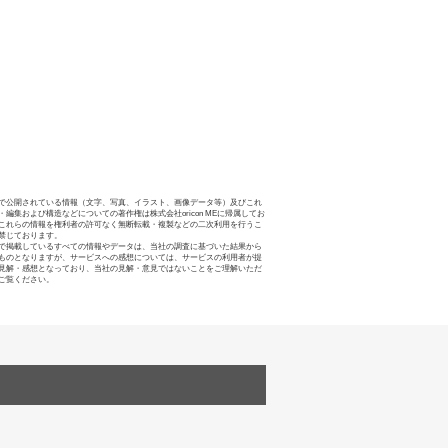
で公開されている情報（文字、写真、イラスト、画像データ等）及びこれ
・編集および構造などについての著作権は株式会社oricon MEに帰属してお
これらの情報を権利者の許可なく無断転載・複製などの二次利用を行うこ
禁じております。
で掲載しているすべての情報やデータは、当社の調査に基づいた結果から
ものとなりますが、サービスへの感想については、サービスの利用者が提
見解・感想となっており、当社の見解・意見ではないことをご理解いただ
ご覧ください。