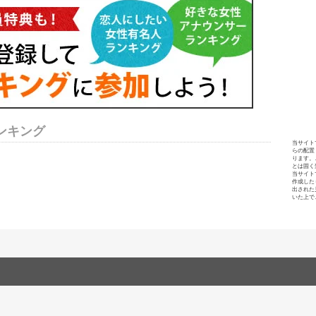
ンキング
当サイト
らの配置
ります。
とは固く
当サイト
作成した
出された
いた上で