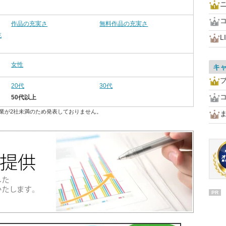
作品の充実さ
無料作品の充実さ
充
L
女性
キ
20代
30代
50代以上
業が2社未満のため発表しておりません。
PR