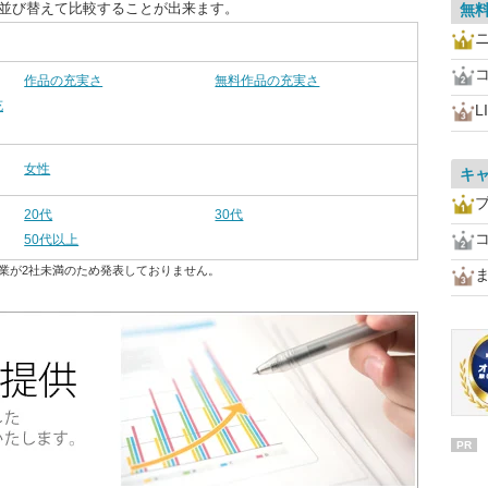
に並び替えて比較することが出来ます。
無
作品の充実さ
無料作品の充実さ
充
L
女性
キ
20代
30代
50代以上
業が2社未満のため発表しておりません。
PR