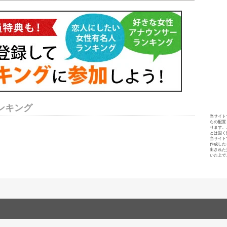
ンキング
当サイト
らの配置
ります。
とは固く
当サイト
作成した
出された
いた上で