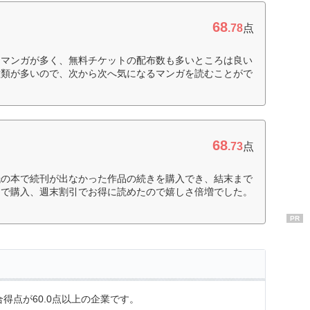
68
.78
点
るマンガが多く、無料チケットの配布数も多いところは良い
種類が多いので、次から次へ気になるマンガを読むことがで
68
.73
点
紙の本で続刊が出なかった作品の続きを購入でき、結末まで
トで購入、週末割引でお得に読めたので嬉しさ倍増でした。
PR
得点が60.0点以上の企業です。