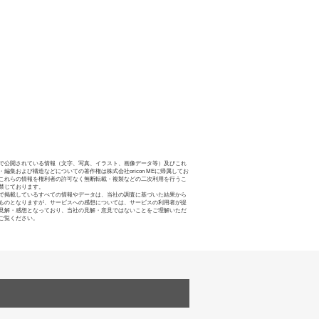
で公開されている情報（文字、写真、イラスト、画像データ等）及びこれ
・編集および構造などについての著作権は株式会社oricon MEに帰属してお
これらの情報を権利者の許可なく無断転載・複製などの二次利用を行うこ
禁じております。
で掲載しているすべての情報やデータは、当社の調査に基づいた結果から
ものとなりますが、サービスへの感想については、サービスの利用者が提
見解・感想となっており、当社の見解・意見ではないことをご理解いただ
ご覧ください。