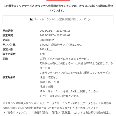
この電子コミックサービス オリジナル作品限定型ランキングは、オリコンの以下の調査に基づ
いています。
ジャンル・ランキング定義 調査詳細について
事前調査
2023/02/17～2023/05/16
調査期間
2023/05/17～2023/06/07
更新日
2023/10/02
サンプル数
3,008人（調査時サンプル数3,179人）
規定人数
100人以上
調査企業数
17社
定義
以下いずれかの条件に当てはまるサービス
1)出版社が自社の発行するマンガのみをWEB上で配信している
サービス
2)オリジナルのマンガのみをWEB上で配信しているサービス
調査対象者
性別：指定なし
年齢：15～79歳
地域：全国
条件：電子コミックを週に1回以上閲覧している人
ただし、試し読みは対象外とする
※オリコン顧客満足度ランキングは、データクリーニング（回収したデータから不正回答や異
常値を排除）および調査対象者条件から外れた回答を除外した上で作成しています。
※「総合ランキング」、「評価項目別」、部門の「業態別」においては有効回答者数が規定人