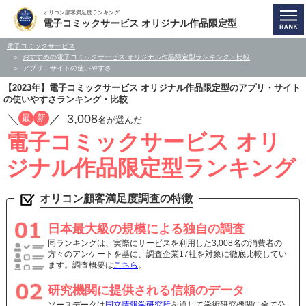
オリコン顧客満足度ランキング
電子コミックサービス オリジナル作品限定型
電子コミックサービス
おすすめの電子コミックサービス オリジナル作品限定型ランキング・比較
アプリ・サイトの使いやすさ
【2023年】電子コミックサービス オリジナル作品限定型のアプリ・サイト
の使いやすさランキング・比較
／
／
3,008
最
新
名が選んだ
電子コミックサービス オリ
ジナル作品限定型ランキング
オリコン顧客満足度調査の特徴
日本最大級の規模による独自の調査
同ランキングは、実際にサービスを利用した3,008名の消費者の
方々のアンケートを基に、調査企業17社を対象に徹底比較してい
ます。調査概要は
こちら
。
研究機関に提供される信頼のデータ
ソースデータは
国立情報学研究所
を通じて学術研究機関に全て公