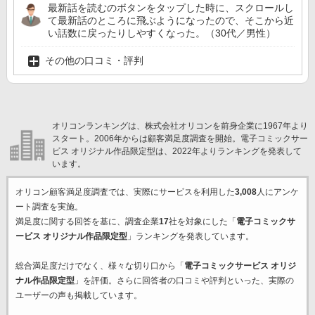
最新話を読むのボタンをタップした時に、スクロールし
て最新話のところに飛ぶようになったので、そこから近
い話数に戻ったりしやすくなった。（30代／男性）
その他の口コミ・評判
オリコンランキングは、株式会社オリコンを前身企業に1967年より
スタート。2006年からは顧客満足度調査を開始。電子コミックサー
ビス オリジナル作品限定型は、2022年よりランキングを発表して
います。
オリコン顧客満足度調査では、実際にサービスを利用した
3,008
人にアンケ
ート調査を実施。
満足度に関する回答を基に、調査企業
17
社を対象にした「
電子コミックサ
ービス オリジナル作品限定型
」ランキングを発表しています。
総合満足度だけでなく、様々な切り口から「
電子コミックサービス オリジ
ナル作品限定型
」を評価。さらに回答者の口コミや評判といった、実際の
ユーザーの声も掲載しています。