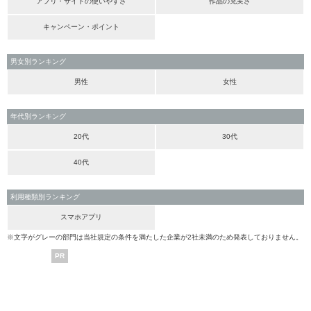
アプリ・サイトの使いやすさ
作品の充実さ
キャンペーン・ポイント
男女別ランキング
男性
女性
年代別ランキング
20代
30代
40代
利用種類別ランキング
スマホアプリ
※文字がグレーの部門は当社規定の条件を満たした企業が2社未満のため発表しておりません。
PR