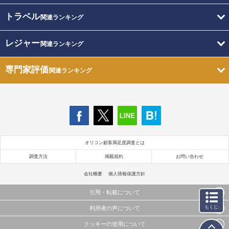
トラベル
関連ランキング
レジャー
関連ランキング
専門家評価
関連ランキング
オリコン顧客満足度調査とは
調査方法
掲載規約
お問い合わせ
会社概要
個人情報保護方針
引用・転載について
もくじ
利用者の声について
当サイトで公開されている情報（文字、写真、イラスト、画像データ等）及びこれらの配置・
編集および構造などについての著作権は株式会社oricon MEに帰属しております。
クッキーの使用について
当サイトに掲載している内容はすべてサービスの利用者が提出された見解・感想です。
これらの情報を権利者の許可なく無断転載・複製などの二次利用を行うことは固く禁じており