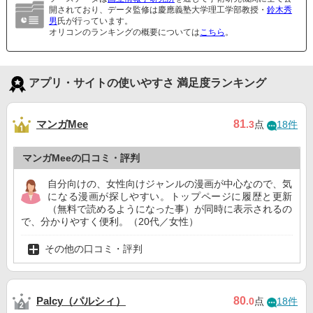
開されており、データ監修は慶應義塾大学理工学部教授・
鈴木秀
男
氏が行っています。
オリコンのランキングの概要については
こちら
。
アプリ・サイトの使いやすさ 満足度ランキング
マンガMee
81
.3
点
18件
マンガMeeの口コミ・評判
自分向けの、女性向けジャンルの漫画が中心なので、気
になる漫画が探しやすい。トップページに履歴と更新
（無料で読めるようになった事）が同時に表示されるの
で、分かりやすく便利。（20代／女性）
その他の口コミ・評判
Palcy（パルシィ）
80
.0
点
18件