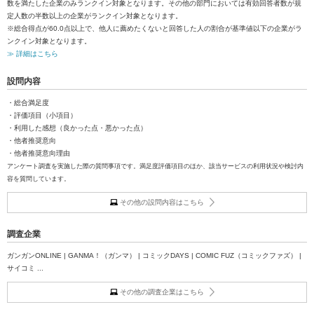
数を満たした企業のみランクイン対象となります。その他の部門においては有効回答者数が規
定人数の半数以上の企業がランクイン対象となります。
※総合得点が60.0点以上で、他人に薦めたくないと回答した人の割合が基準値以下の企業がラ
ンクイン対象となります。
≫ 詳細はこちら
設問内容
・総合満足度
・評価項目（小項目）
・利用した感想（良かった点・悪かった点）
・他者推奨意向
・他者推奨意向理由
アンケート調査を実施した際の質問事項です。満足度評価項目のほか、該当サービスの利用状況や検討内
容を質問しています。
その他の設問内容はこちら
調査企業
ガンガンONLINE | GANMA！（ガンマ） | コミックDAYS | COMIC FUZ（コミックファズ） |
サイコミ ...
その他の調査企業はこちら