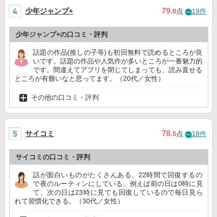
少年ジャンプ+
79
.8
点
19件
少年ジャンプ+の口コミ・評判
話題の作品(推しの子等)も初回無料で読めるところが良
いです。話題の作品や人気作が多いところが一番魅力的
です。間違えてアプリを閉じてしまっても、読み直せる
ところが有難いなと思ってます。（20代／女性）
その他の口コミ・評判
サイコミ
78
.5
点
18件
サイコミの口コミ・評判
話が面白いものがたくさんある。22時間で回復するの
で夜のルーティンにしている。例えば前の日は0時に見
て、次の日は23時に見ても回復しているので毎日見ら
れて習慣化できる。（30代／女性）