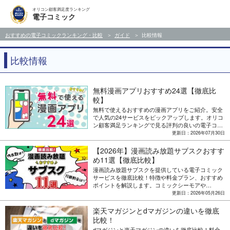
オリコン顧客満足度ランキング
電子コミック
おすすめの電子コミックランキング・比較
ガイド
比較情報
比較情報
無料漫画アプリおすすめ24選【徹底比
較】
無料で使えるおすすめの漫画アプリをご紹介。安全
で人気の24サービスをピックアップします。オリコ
ン顧客満足ランキングで見る評判の良いの電子コミ
ックサービスもご紹介。
更新日：2026年07月30日
【2026年】漫画読み放題サブスクおすす
め11選【徹底比較】
漫画読み放題サブスクを提供している電子コミック
サービスを徹底比較！特徴や料金プラン、おすすめ
ポイントを解説します。コミックシーモアや
BOOK☆WALKERなどの人気サービスをチェックし
更新日：2026年05月26日
ていきましょう。
楽天マガジンとdマガジンの違いを徹底
比較！
dマガジンと楽天マガジンの違いを徹底比較！料金