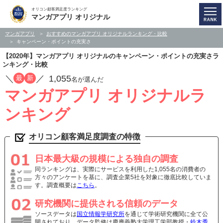
オリコン顧客満足度ランキング
マンガアプリ オリジナル
マンガアプリ
おすすめのマンガアプリ オリジナルランキング・比較
キャンペーン・ポイントの充実さ
【2020年】マンガアプリ オリジナルのキャンペーン・ポイントの充実さラ
ンキング・比較
／
／
1,055
最
新
名が選んだ
マンガアプリ オリジナルラ
ンキング
オリコン顧客満足度調査の特徴
日本最大級の規模による独自の調査
同ランキングは、実際にサービスを利用した1,055名の消費者の
方々のアンケートを基に、調査企業5社を対象に徹底比較していま
す。調査概要は
こちら
。
研究機関に提供される信頼のデータ
ソースデータは
国立情報学研究所
を通じて学術研究機関に全て公
開されており、データ監修は慶應義塾大学理工学部教授・
鈴木秀