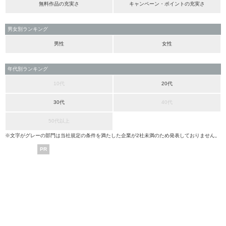
無料作品の充実さ
キャンペーン・ポイントの充実さ
男女別ランキング
男性
女性
年代別ランキング
10代
20代
30代
40代
50代以上
※文字がグレーの部門は当社規定の条件を満たした企業が2社未満のため発表しておりません。
PR