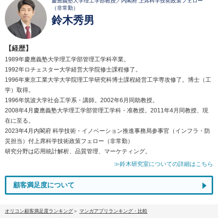
慶應義塾大学理工学部教授／内閣府 上席科学技術政策フェロー
（非常勤）
鈴木秀男
【経歴】
1989年慶應義塾大学理工学部管理工学科卒業。
1992年ロチェスター大学経営大学院修士課程修了。
1996年東京工業大学大学院理工学研究科博士課程経営工学専攻修了。博士（工
学）取得。
1996年筑波大学社会工学系・講師。2002年6月同助教授。
2008年4月慶應義塾大学理工学部管理工学科・准教授。2011年4月同教授、現
在に至る。
2023年4月内閣府 科学技術・イノベーション推進事務局参事官（インフラ・防
災担当）付上席科学技術政策フェロー（非常勤）
研究分野は応用統計解析、品質管理、マーケティング。
≫鈴木研究室についての詳細はこちら
顧客満足度について
オリコン顧客満足度ランキング
マンガアプリランキング・比較