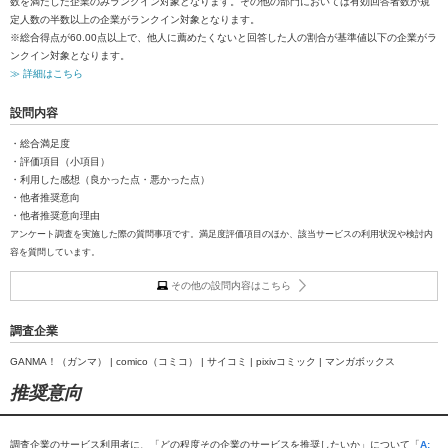
数を満たした企業のみランクイン対象となります。その他の部門においては有効回答者数が規
定人数の半数以上の企業がランクイン対象となります。
※総合得点が60.00点以上で、他人に薦めたくないと回答した人の割合が基準値以下の企業がラ
ンクイン対象となります。
≫ 詳細はこちら
設問内容
・総合満足度
・評価項目（小項目）
・利用した感想（良かった点・悪かった点）
・他者推奨意向
・他者推奨意向理由
アンケート調査を実施した際の質問事項です。満足度評価項目のほか、該当サービスの利用状況や検討内
容を質問しています。
その他の設問内容はこちら
調査企業
GANMA！（ガンマ） | comico（コミコ） | サイコミ | pixivコミック | マンガボックス
推奨意向
調査企業のサービス利用者に、「どの程度その企業のサービスを推奨したいか」について「
A: