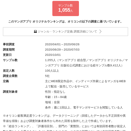
サンプル数
1,055
人
このマンガアプリ オリジナルランキングは、オリコンの以下の調査に基づいています。
ジャンル・ランキング定義 調査詳細について
事前調査
2020/04/01～2020/06/26
調査期間
2020/06/29～2020/07/03
更新日
2020/10/01
サンプル数
1,055人（マンガアプリ 総合型／マンガアプリ オリジナル／マ
ンガアプリ 出版社公式調査における総サンプル数9,412人）
規定人数
100人以上
調査企業数
5社
定義
主にWEB限定作品や、インディーズ作家によるマンガをWEB
上で配信・販売しているサービス
調査対象者
性別：指定なし
年齢：15～84歳
地域：全国
条件：週に1回以上、電子マンガサービスを閲覧している人
※オリコン顧客満足度ランキングは、データクリーニング（回収したデータから不正回答や異
常値を排除）および調査対象者条件から外れた回答を除外した上で作成しています。
※「総合ランキング」、「評価項目別」、部門の「業態別」においては有効回答者数が規定人