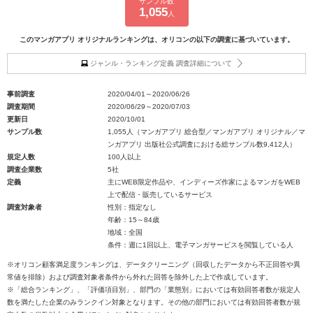
サンプル数
1,055
人
このマンガアプリ オリジナルランキングは、オリコンの以下の調査に基づいています。
ジャンル・ランキング定義 調査詳細について
事前調査
2020/04/01～2020/06/26
調査期間
2020/06/29～2020/07/03
更新日
2020/10/01
サンプル数
1,055人（マンガアプリ 総合型／マンガアプリ オリジナル／マ
ンガアプリ 出版社公式調査における総サンプル数9,412人）
規定人数
100人以上
調査企業数
5社
定義
主にWEB限定作品や、インディーズ作家によるマンガをWEB
上で配信・販売しているサービス
調査対象者
性別：指定なし
年齢：15～84歳
地域：全国
条件：週に1回以上、電子マンガサービスを閲覧している人
※オリコン顧客満足度ランキングは、データクリーニング（回収したデータから不正回答や異
常値を排除）および調査対象者条件から外れた回答を除外した上で作成しています。
※「総合ランキング」、「評価項目別」、部門の「業態別」においては有効回答者数が規定人
数を満たした企業のみランクイン対象となります。その他の部門においては有効回答者数が規