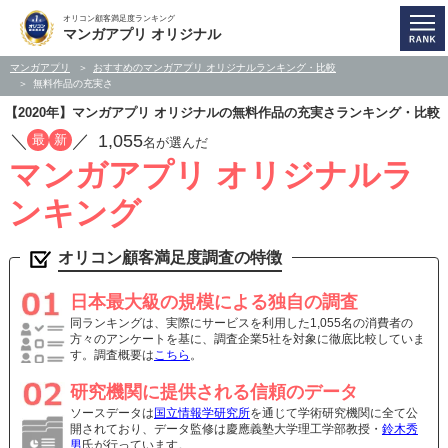
オリコン顧客満足度ランキング
マンガアプリ オリジナル
マンガアプリ
おすすめのマンガアプリ オリジナルランキング・比較
無料作品の充実さ
【2020年】マンガアプリ オリジナルの無料作品の充実さランキング・比較
／
／
1,055
最
新
名が選んだ
マンガアプリ オリジナルラ
ンキング
オリコン顧客満足度調査の特徴
日本最大級の規模による独自の調査
同ランキングは、実際にサービスを利用した1,055名の消費者の
方々のアンケートを基に、調査企業5社を対象に徹底比較していま
す。調査概要は
こちら
。
研究機関に提供される信頼のデータ
ソースデータは
国立情報学研究所
を通じて学術研究機関に全て公
開されており、データ監修は慶應義塾大学理工学部教授・
鈴木秀
男
氏が行っています。