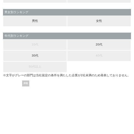
男女別ランキング
男性
女性
年代別ランキング
10代
20代
30代
40代
50代以上
※文字がグレーの部門は当社規定の条件を満たした企業が2社未満のため発表しておりません。
PR