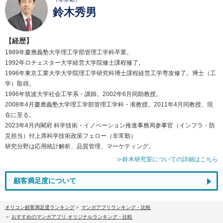
鈴木秀男
【経歴】
1989年慶應義塾大学理工学部管理工学科卒業。
1992年ロチェスター大学経営大学院修士課程修了。
1996年東京工業大学大学院理工学研究科博士課程経営工学専攻修了。博士（工
学）取得。
1996年筑波大学社会工学系・講師。2002年6月同助教授。
2008年4月慶應義塾大学理工学部管理工学科・准教授。2011年4月同教授、現
在に至る。
2023年4月内閣府 科学技術・イノベーション推進事務局参事官（インフラ・防
災担当）付上席科学技術政策フェロー（非常勤）
研究分野は応用統計解析、品質管理、マーケティング。
≫鈴木研究室についての詳細はこちら
顧客満足度について
オリコン顧客満足度ランキング
マンガアプリランキング・比較
おすすめのマンガアプリ オリジナルランキング・比較