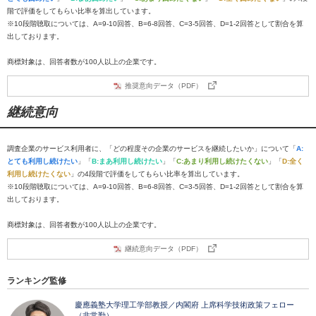
階で評価をしてもらい比率を算出しています。
※10段階聴取については、A=9-10回答、B=6-8回答、C=3-5回答、D=1-2回答として割合を算
出しております。
商標対象は、回答者数が100人以上の企業です。
推奨意向データ（PDF）
継続意向
調査企業のサービス利用者に、「どの程度その企業のサービスを継続したいか」について「
A:
とても利用し続けたい
」「
B:まあ利用し続けたい
」「
C:あまり利用し続けたくない
」「
D:全く
利用し続けたくない
」の4段階で評価をしてもらい比率を算出しています。
※10段階聴取については、A=9-10回答、B=6-8回答、C=3-5回答、D=1-2回答として割合を算
出しております。
商標対象は、回答者数が100人以上の企業です。
継続意向データ（PDF）
ランキング監修
慶應義塾大学理工学部教授／内閣府 上席科学技術政策フェロー
（非常勤）