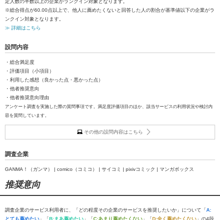
定人数の半数以上の企業がランクイン対象となります。
※総合得点が60.00点以上で、他人に薦めたくないと回答した人の割合が基準値以下の企業がラ
ンクイン対象となります。
≫ 詳細はこちら
設問内容
・総合満足度
・評価項目（小項目）
・利用した感想（良かった点・悪かった点）
・他者推奨意向
・他者推奨意向理由
アンケート調査を実施した際の質問事項です。満足度評価項目のほか、該当サービスの利用状況や検討内
容を質問しています。
その他の設問内容はこちら
調査企業
GANMA！（ガンマ） | comico（コミコ） | サイコミ | pixivコミック | マンガボックス
推奨意向
調査企業のサービス利用者に、「どの程度その企業のサービスを推奨したいか」について「
A:
とても薦めたい
」「
B:まあ薦めたい
」「
C:あまり薦めたくない
」「
D:全く薦めたくない
」の4段