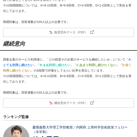
※10段階聴取については、A=9-10回答、B=6-8回答、C=3-5回答、D=1-2回答として割合を算
出しております。
商標対象は、回答者数が100人以上の企業です。
推奨意向データ（PDF）
継続意向
調査企業のサービス利用者に、「どの程度その企業のサービスを継続したいか」について「
A:
とても利用し続けたい
」「
B:まあ利用し続けたい
」「
C:あまり利用し続けたくない
」「
D:全く
利用し続けたくない
」の4段階で評価をしてもらい比率を算出しています。
※10段階聴取については、A=9-10回答、B=6-8回答、C=3-5回答、D=1-2回答として割合を算
出しております。
商標対象は、回答者数が100人以上の企業です。
継続意向データ（PDF）
ランキング監修
慶應義塾大学理工学部教授／内閣府 上席科学技術政策フェロー
（非常勤）