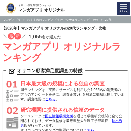
オリコン顧客満足度ランキング
マンガアプリ オリジナル
マンガアプリ
おすすめのマンガアプリ オリジナルランキング・比較
20代
【2020年】マンガアプリ オリジナルの20代ランキング・比較
／
／
1,055
最
新
名が選んだ
マンガアプリ オリジナルラ
ンキング
オリコン顧客満足度調査の特徴
日本最大級の規模による独自の調査
同ランキングは、実際にサービスを利用した1,055名の消費者の
方々のアンケートを基に、調査企業5社を対象に徹底比較していま
す。調査概要は
こちら
。
研究機関に提供される信頼のデータ
ソースデータは
国立情報学研究所
を通じて学術研究機関に全て公
開されており、データ監修は慶應義塾大学理工学部教授・
鈴木秀
男
氏が行っています。
オリコンのランキングの概要については
こちら
。