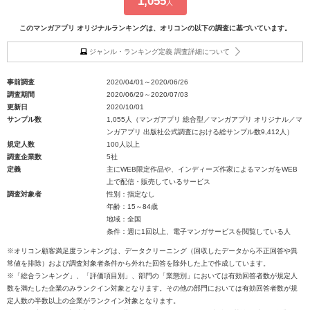
1,055
人
このマンガアプリ オリジナルランキングは、オリコンの以下の調査に基づいています。
ジャンル・ランキング定義 調査詳細について
事前調査
2020/04/01～2020/06/26
調査期間
2020/06/29～2020/07/03
更新日
2020/10/01
サンプル数
1,055人（マンガアプリ 総合型／マンガアプリ オリジナル／マ
ンガアプリ 出版社公式調査における総サンプル数9,412人）
規定人数
100人以上
調査企業数
5社
定義
主にWEB限定作品や、インディーズ作家によるマンガをWEB
上で配信・販売しているサービス
調査対象者
性別：指定なし
年齢：15～84歳
地域：全国
条件：週に1回以上、電子マンガサービスを閲覧している人
※オリコン顧客満足度ランキングは、データクリーニング（回収したデータから不正回答や異
常値を排除）および調査対象者条件から外れた回答を除外した上で作成しています。
※「総合ランキング」、「評価項目別」、部門の「業態別」においては有効回答者数が規定人
数を満たした企業のみランクイン対象となります。その他の部門においては有効回答者数が規
定人数の半数以上の企業がランクイン対象となります。