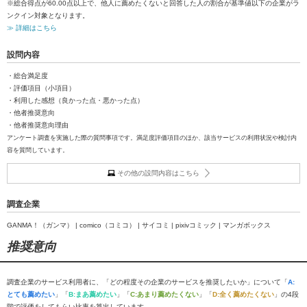
※総合得点が60.00点以上で、他人に薦めたくないと回答した人の割合が基準値以下の企業がラ
ンクイン対象となります。
≫ 詳細はこちら
設問内容
・総合満足度
・評価項目（小項目）
・利用した感想（良かった点・悪かった点）
・他者推奨意向
・他者推奨意向理由
アンケート調査を実施した際の質問事項です。満足度評価項目のほか、該当サービスの利用状況や検討内
容を質問しています。
その他の設問内容はこちら
調査企業
GANMA！（ガンマ） | comico（コミコ） | サイコミ | pixivコミック | マンガボックス
推奨意向
調査企業のサービス利用者に、「どの程度その企業のサービスを推奨したいか」について「
A:
とても薦めたい
」「
B:まあ薦めたい
」「
C:あまり薦めたくない
」「
D:全く薦めたくない
」の4段
階で評価をしてもらい比率を算出しています。