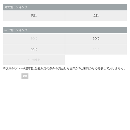
男女別ランキング
男性
女性
年代別ランキング
10代
20代
30代
40代
50代以上
※文字がグレーの部門は当社規定の条件を満たした企業が2社未満のため発表しておりません。
PR