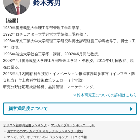
鈴木秀男
【経歴】
1989年慶應義塾大学理工学部管理工学科卒業。
1992年ロチェスター大学経営大学院修士課程修了。
1996年東京工業大学大学院理工学研究科博士課程経営工学専攻修了。博士（工
学）取得。
1996年筑波大学社会工学系・講師。2002年6月同助教授。
2008年4月慶應義塾大学理工学部管理工学科・准教授。2011年4月同教授、現
在に至る。
2023年4月内閣府 科学技術・イノベーション推進事務局参事官（インフラ・防
災担当）付上席科学技術政策フェロー（非常勤）
研究分野は応用統計解析、品質管理、マーケティング。
≫鈴木研究室についての詳細はこちら
顧客満足度について
オリコン顧客満足度ランキング
マンガアプリランキング・比較
おすすめのマンガアプリ オリジナルランキング・比較
マンガアプリ オリジナルの20代ランキング・口コミ情報