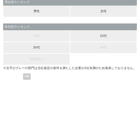
男女別ランキング
男性
女性
年代別ランキング
10代
20代
30代
40代
50代以上
※文字がグレーの部門は当社規定の条件を満たした企業が2社未満のため発表しておりません。
PR