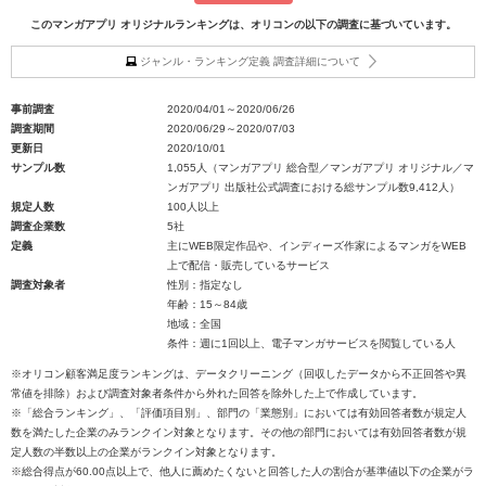
このマンガアプリ オリジナルランキングは、オリコンの以下の調査に基づいています。
ジャンル・ランキング定義 調査詳細について
事前調査
2020/04/01～2020/06/26
調査期間
2020/06/29～2020/07/03
更新日
2020/10/01
サンプル数
1,055人（マンガアプリ 総合型／マンガアプリ オリジナル／マ
ンガアプリ 出版社公式調査における総サンプル数9,412人）
規定人数
100人以上
調査企業数
5社
定義
主にWEB限定作品や、インディーズ作家によるマンガをWEB
上で配信・販売しているサービス
調査対象者
性別：指定なし
年齢：15～84歳
地域：全国
条件：週に1回以上、電子マンガサービスを閲覧している人
※オリコン顧客満足度ランキングは、データクリーニング（回収したデータから不正回答や異
常値を排除）および調査対象者条件から外れた回答を除外した上で作成しています。
※「総合ランキング」、「評価項目別」、部門の「業態別」においては有効回答者数が規定人
数を満たした企業のみランクイン対象となります。その他の部門においては有効回答者数が規
定人数の半数以上の企業がランクイン対象となります。
※総合得点が60.00点以上で、他人に薦めたくないと回答した人の割合が基準値以下の企業がラ