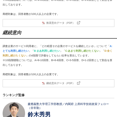
出しております。
商標対象は、回答者数が100人以上の企業です。
推奨意向データ（PDF）
継続意向
調査企業のサービス利用者に、「どの程度その企業のサービスを継続したいか」について「
A:
とても利用し続けたい
」「
B:まあ利用し続けたい
」「
C:あまり利用し続けたくない
」「
D:全く
利用し続けたくない
」の4段階で評価をしてもらい比率を算出しています。
※10段階聴取については、A=9-10回答、B=6-8回答、C=3-5回答、D=1-2回答として割合を算
出しております。
商標対象は、回答者数が100人以上の企業です。
継続意向データ（PDF）
ランキング監修
慶應義塾大学理工学部教授／内閣府 上席科学技術政策フェロー
（非常勤）
鈴木秀男