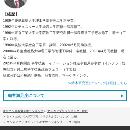
【経歴】
1989年慶應義塾大学理工学部管理工学科卒業。
1992年ロチェスター大学経営大学院修士課程修了。
1996年東京工業大学大学院理工学研究科博士課程経営工学専攻修了。博士（工
学）取得。
1996年筑波大学社会工学系・講師。2002年6月同助教授。
2008年4月慶應義塾大学理工学部管理工学科・准教授。2011年4月同教授、現
在に至る。
2023年4月内閣府 科学技術・イノベーション推進事務局参事官（インフラ・防
災担当）付上席科学技術政策フェロー（非常勤）
研究分野は応用統計解析、品質管理、マーケティング。
≫鈴木研究室についての詳細はこちら
顧客満足度について
オリコン顧客満足度ランキング
マンガアプリランキング・比較
おすすめのマンガアプリ オリジナルランキング・比較
マンガアプリ オリジナルの女性ランキング・口コミ情報