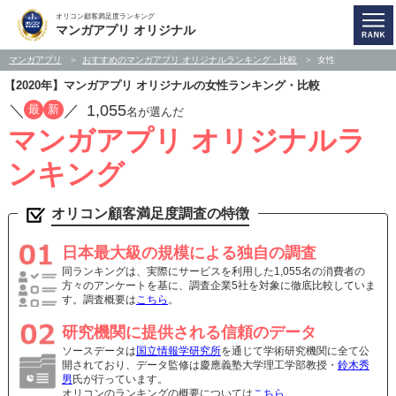
オリコン顧客満足度ランキング
マンガアプリ オリジナル
マンガアプリ
おすすめのマンガアプリ オリジナルランキング・比較
女性
【2020年】マンガアプリ オリジナルの女性ランキング・比較
／
／
1,055
最
新
名が選んだ
マンガアプリ オリジナルラ
ンキング
オリコン顧客満足度調査の特徴
日本最大級の規模による独自の調査
同ランキングは、実際にサービスを利用した1,055名の消費者の
方々のアンケートを基に、調査企業5社を対象に徹底比較していま
す。調査概要は
こちら
。
研究機関に提供される信頼のデータ
ソースデータは
国立情報学研究所
を通じて学術研究機関に全て公
開されており、データ監修は慶應義塾大学理工学部教授・
鈴木秀
男
氏が行っています。
オリコンのランキングの概要については
こちら
。