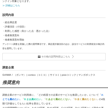
ンクイン対象となります。
≫ 詳細はこちら
設問内容
・総合満足度
・評価項目（小項目）
・利用した感想（良かった点・悪かった点）
・他者推奨意向
・他者推奨意向理由
アンケート調査を実施した際の質問事項です。満足度評価項目のほか、該当サービスの利用状況や検討内
容を質問しています。
その他の設問内容はこちら
調査企業
GANMA！（ガンマ） | comico（コミコ） | サイコミ | pixivコミック | マンガボックス
推奨意向
調査企業のサービス利用者に、「どの程度その企業のサービスを推奨したいか」について「
A:
とても薦めたい
」「
B:まあ薦めたい
」「
C:あまり薦めたくない
」「
D:全く薦めたくない
」の4段
階で評価をしてもらい比率を算出しています。
※10段階聴取については、A=9-10回答、B=6-8回答、C=3-5回答、D=1-2回答として割合を算