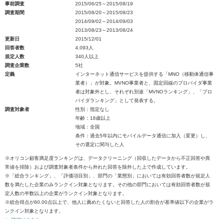
事前調査
2015/06/25～2015/08/19
調査期間
2015/08/20～2015/08/23
2014/09/02～2014/09/03
2013/08/23～2013/08/24
更新日
2015/12/01
回答者数
4,093人
規定人数
340人以上
調査企業数
5社
定義
インターネット通信サービスを提供する「MNO（移動体通信事
業者）」が対象。MVNO事業者と、固定回線のプロバイダ事業
者は対象外とし、それぞれ別途「MVNOランキング」、「プロ
バイダランキング」として発表する。
調査対象者
性別：指定なし
年齢：18歳以上
地域：全国
条件：過去5年以内にモバイルデータ通信に加入（変更）し、
その選定に関与した人
※オリコン顧客満足度ランキングは、データクリーニング（回収したデータから不正回答や異
常値を排除）および調査対象者条件から外れた回答を除外した上で作成しています。
※「総合ランキング」、「評価項目別」、部門の「業態別」においては有効回答者数が規定人
数を満たした企業のみランクイン対象となります。その他の部門においては有効回答者数が規
定人数の半数以上の企業がランクイン対象となります。
※総合得点が60.00点以上で、他人に薦めたくないと回答した人の割合が基準値以下の企業がラ
ンクイン対象となります。