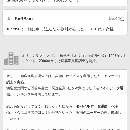
通信があってよかった。（30代／女性）
56
SoftBank
.44
点
iPhoneと一緒に申し込んだら割引があった。（50代／女性）
オリコンランキングは、株式会社オリコンを前身企業に1967年より
スタート。2006年からは顧客満足度調査を開始。
オリコン顧客満足度調査では、実際にサービスを利用した
人にアンケート
調査を実施。
満足度に関する回答を基に、調査企業
5
社を対象にした「
モバイルデータ通
信
」ランキングを発表しています。
総合満足度だけでなく、様々な切り口から「
モバイルデータ通信
」を評
価。さらに回答者の口コミや評判といった、実際のユーザーの声も掲載し
ています。