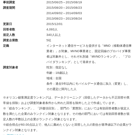
事前調査
2015/06/25～2015/08/19
調査期間
2015/08/20～2015/08/23
2014/09/02～2014/09/03
2013/08/23～2013/08/24
更新日
2015/12/01
回答者数
4,093人
規定人数
340人以上
調査企業数
5社
定義
インターネット通信サービスを提供する「MNO（移動体通信事
業者）」が対象。MVNO事業者と、固定回線のプロバイダ事業
者は対象外とし、それぞれ別途「MVNOランキング」、「プロ
バイダランキング」として発表する。
調査対象者
性別：指定なし
年齢：18歳以上
地域：全国
条件：過去5年以内にモバイルデータ通信に加入（変更）し、
その選定に関与した人
※オリコン顧客満足度ランキングは、データクリーニング（回収したデータから不正回答や異
常値を排除）および調査対象者条件から外れた回答を除外した上で作成しています。
※「総合ランキング」、「評価項目別」、部門の「業態別」においては有効回答者数が規定人
数を満たした企業のみランクイン対象となります。その他の部門においては有効回答者数が規
定人数の半数以上の企業がランクイン対象となります。
※総合得点が60.00点以上で、他人に薦めたくないと回答した人の割合が基準値以下の企業がラ
ンクイン対象となります。