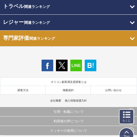
トラベル
関連ランキング
レジャー
関連ランキング
専門家評価
関連ランキング
オリコン顧客満足度調査とは
調査方法
掲載規約
お問い合わせ
会社概要
個人情報保護方針
引用・転載について
もくじ
利用者の声について
当サイトで公開されている情報（文字、写真、イラスト、画像データ等）及びこれらの配置・
編集および構造などについての著作権は株式会社oricon MEに帰属しております。
クッキーの使用について
当サイトに掲載している内容はすべてサービスの利用者が提出された見解・感想です。
これらの情報を権利者の許可なく無断転載・複製などの二次利用を行うことは固く禁じており
Top