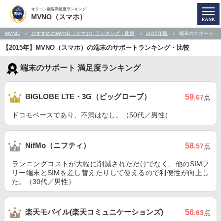
オリコン顧客満足度ランキング
MVNO（スマホ）
MVNO
おすすめのMVNO（スマホ）ランキング・比較
2015年版
端末のサポート
【2015年】MVNO（スマホ）の端末のサポートランキング・比較
端末のサポート 満足度ランキング
BIGLOBE LTE・3G（ビッグローブ）
59
.67
点
ドコモベースであり、不満はなし。（50代／男性）
NifMo（ニフティ）
58
.57
点
ランニングコストが大幅に削減されただけでなく、他のSIMフ
リー端末とSIMを差し替えたりして使えるので利便性が向上し
た。（30代／男性）
楽天モバイル(楽天コミュニケーションズ)
56
.63
点