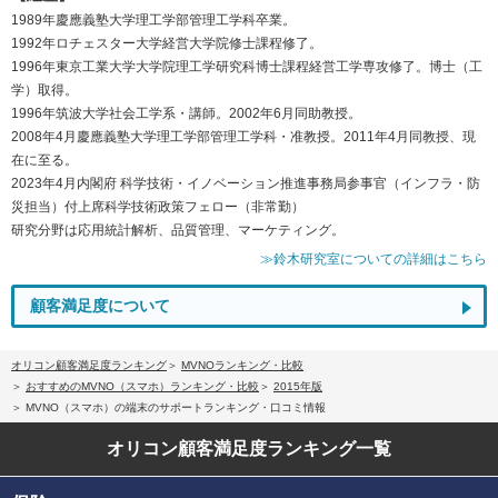
1989年慶應義塾大学理工学部管理工学科卒業。
1992年ロチェスター大学経営大学院修士課程修了。
1996年東京工業大学大学院理工学研究科博士課程経営工学専攻修了。博士（工
学）取得。
1996年筑波大学社会工学系・講師。2002年6月同助教授。
2008年4月慶應義塾大学理工学部管理工学科・准教授。2011年4月同教授、現
在に至る。
2023年4月内閣府 科学技術・イノベーション推進事務局参事官（インフラ・防
災担当）付上席科学技術政策フェロー（非常勤）
研究分野は応用統計解析、品質管理、マーケティング。
≫鈴木研究室についての詳細はこちら
顧客満足度について
オリコン顧客満足度ランキング
MVNOランキング・比較
おすすめのMVNO（スマホ）ランキング・比較
2015年版
MVNO（スマホ）の端末のサポートランキング・口コミ情報
オリコン顧客満足度
ランキング一覧