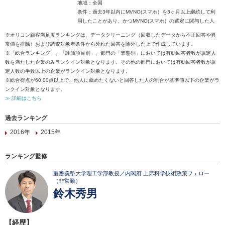
地域：全国
条件：過去3年以内にMVNO(スマホ）を3ヶ月以上継続して利
用したことがあり、かつMVNO(スマホ）の選定に関与した人
※オリコン顧客満足度ランキングは、データクリーニング（回収したデータから不正回答や異
常値を排除）および調査対象者条件から外れた回答を除外した上で作成しています。
※「総合ランキング」、「評価項目別」、部門の「業態別」においては有効回答者数が規定人
数を満たした企業のみランクイン対象となります。その他の部門においては有効回答者数が規
定人数の半数以上の企業がランクイン対象となります。
※総合得点が60.00点以上で、他人に薦めたくないと回答した人の割合が基準値以下の企業がラ
ンクイン対象となります。
≫ 詳細はこちら
過去ランキング
2016年
2015年
ランキング監修
慶應義塾大学理工学部教授／内閣府 上席科学技術政策フェロー
（非常勤）
鈴木秀男
【経歴】