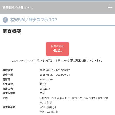
格安SIM／格安スマホ
格安SIM／格安スマホ TOP
調査概要
回答者総数
452
人
このMVNO（スマホ）ランキングは、オリコンの以下の調査に基づいています。
事前調査
2015/06/16～2015/08/27
調査期間
2015/08/28～2015/09/04
更新日
2015/12/01
回答者数
452人
規定人数
20人以上
調査企業数
25社
定義
SIMのブランド企業がセット販売している「SIM＋スマホ端
末」が対象。
調査対象者
性別：指定なし
年齢：18歳以上