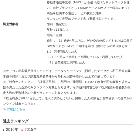
移動体通信事業者（MNO）から借り受けたネットワークを使
い、自社ブランドとしてSIMカードとSIMフリー端末のセット
商品を提供する通信サービス事業が対象。
ランキング表記はブランド名（事業社名）とする。
調査対象者
性別：指定なし
年齢：18歳以上
地域：全国
条件：（1）過去4年以内に、MVNOの公式サイトまたは店舗で
SIMカードとSIMフリー端末を新規（他社からの乗り換え含
む）で同時購入した人
（2）3ヶ月以上継続して利用している／利用していた人
（3）企業選定に関与した人
※オリコン顧客満足度ランキングは、データクリーニング（回収したデータから不正回答や異
常値を排除）および調査対象者条件から外れた回答を除外した上で作成しています。
※「総合ランキング」、「評価項目別」、部門の「業態別」においては有効回答者数が規定人
数を満たした企業のみランクイン対象となります。その他の部門においては有効回答者数が規
定人数の半数以上の企業がランクイン対象となります。
※総合得点が60.00点以上で、他人に薦めたくないと回答した人の割合が基準値以下の企業がラ
ンクイン対象となります。
≫ 詳細はこちら
過去ランキング
2016年
2015年