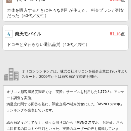
本体を購入するときに色々な割引が使えた。 料金プランが割安
だった（50代／女性）
楽天モバイル
61
.16
点
ドコモと変わらない通話品質（40代／男性）
オリコンランキングは、株式会社オリコンを前身企業に1967年より
スタート。2006年からは顧客満足度調査を開始。
オリコン顧客満足度調査では、実際にサービスを利用した
1,770
人にアンケ
ート調査を実施。
満足度に関する回答を基に、調査企業
25
社を対象にした「
MVNO スマホ
」
ランキングを発表しています。
総合満足度だけでなく、様々な切り口から「
MVNO スマホ
」を評価。さら
に回答者の口コミや評判といった、実際のユーザーの声も掲載していま