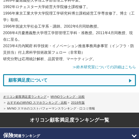
1989年慶應義塾大学理工学部管理工学科卒業。
1992年ロチェスター大学経営大学院修士課程修了。
1996年東京工業大学大学院理工学研究科博士課程経営工学専攻修了。博士（工
学）取得。
1996年筑波大学社会工学系・講師。2002年6月同助教授。
2008年4月慶應義塾大学理工学部管理工学科・准教授。2011年4月同教授、現
在に至る。
2023年4月内閣府 科学技術・イノベーション推進事務局参事官（インフラ・防
災担当）付上席科学技術政策フェロー（非常勤）
研究分野は応用統計解析、品質管理、マーケティング。
≫鈴木研究室についての詳細はこちら
顧客満足度について
オリコン顧客満足度ランキング
MVNOランキング・比較
おすすめのMVNO スマホランキング・比較
2016年版
MVNO スマホのコストパフォーマンスランキング・口コミ情報
オリコン顧客満足度
ランキング一覧
保険
関連ランキング