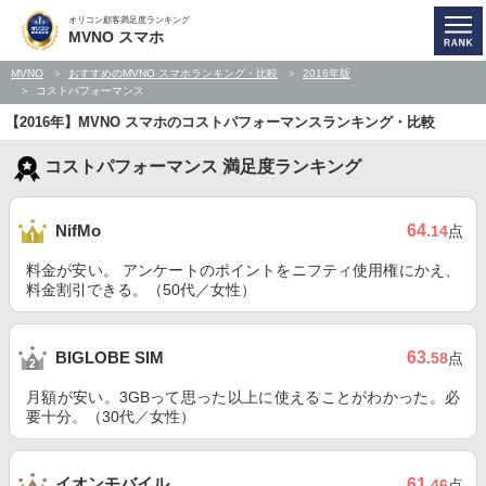
オリコン顧客満足度ランキング
MVNO スマホ
MVNO
おすすめのMVNO スマホランキング・比較
2016年版
コストパフォーマンス
【2016年】MVNO スマホのコストパフォーマンスランキング・比較
コストパフォーマンス 満足度ランキング
64
NifMo
.14
点
料金が安い。 アンケートのポイントをニフティ使用権にかえ、
料金割引できる。（50代／女性）
63
BIGLOBE SIM
.58
点
月額が安い。3GBって思った以上に使えることがわかった。必
要十分。（30代／女性）
イオンモバイル
61
.46
点