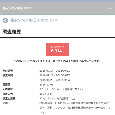
格安SIM／格安スマホ
格安SIM／格安スマホ TOP
調査概要
回答者総数
6,314
人
このMVNO スマホランキングは、オリコンの以下の調査に基づいています。
事前調査
2016/07/14～2016/09/21
調査期間
2016/09/23～2016/09/27
2015/08/28～2015/09/04
更新日
2016/12/01
回答者数
6,314人（ランキング使用時1,770人）
規定人数
100人以上
調査企業数
25社（ランキング使用時24社）
定義
移動通信サービスに関わる自社回線網や無線局を自社で開設、
保有、運営していない「仮想移動体通信事業者（MVNO）」の
うち、