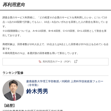
再利用意向
調査企業のサービス利用者に、「どの程度その企業のサービスを再利用したいか」について10
点～1点の10段階で評価してもらい、10点～6点のいずれかを回答した人の割合を算出していま
す。
※10段階聴取については、A=9-10回答、B=6-8回答、C=3-5回答、D=1-2回答として割合を算
出しております。
商標対象は、回答者数が100人以上で、10点または9点とした回答者が20％以上を占めている企
業です。
※再利用意向の％は、各選択肢の回答者数を用いて算出しています。
再利用意向データ（PDF）
ランキング監修
慶應義塾大学理工学部教授／内閣府 上席科学技術政策フェロー
（非常勤）
鈴木秀男
【経歴】