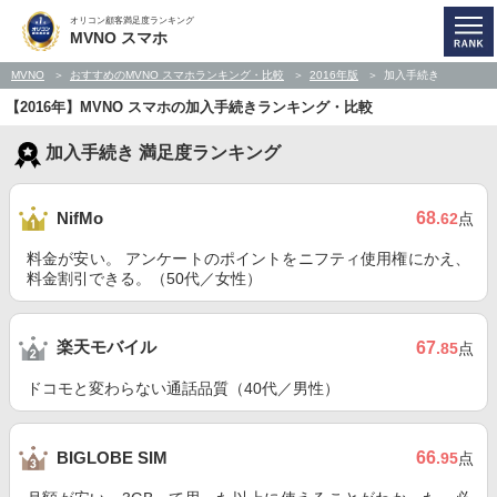
オリコン顧客満足度ランキング
MVNO スマホ
MVNO
おすすめのMVNO スマホランキング・比較
2016年版
加入手続き
【2016年】MVNO スマホの加入手続きランキング・比較
加入手続き 満足度ランキング
68
NifMo
.62
点
料金が安い。 アンケートのポイントをニフティ使用権にかえ、
料金割引できる。（50代／女性）
楽天モバイル
67
.85
点
ドコモと変わらない通話品質（40代／男性）
66
BIGLOBE SIM
.95
点