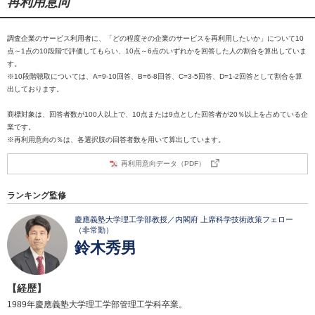
再利用意向
調査企業のサービス利用者に、「どの程度その企業のサービスを再利用したいか」について10
点～1点の10段階で評価してもらい、10点～6点のいずれかを回答した人の割合を算出していま
す。
※10段階聴取については、A=9-10回答、B=6-8回答、C=3-5回答、D=1-2回答として割合を算
出しております。
商標対象は、回答者数が100人以上で、10点または9点とした回答者が20％以上を占めている企
業です。
※再利用意向の％は、各選択肢の回答者数を用いて算出しています。
再利用意向データ（PDF）
ランキング監修
慶應義塾大学理工学部教授／内閣府 上席科学技術政策フェロー
（非常勤）
鈴木秀男
【経歴】
1989年慶應義塾大学理工学部管理工学科卒業。