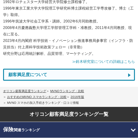
1992年ロチェスター大学経営大学院修士課程修了。
1996年東京工業大学大学院理工学研究科博士課程経営工学専攻修了。博士（工
学）取得。
1996年筑波大学社会工学系・講師。2002年6月同助教授。
2008年4月慶應義塾大学理工学部管理工学科・准教授。2011年4月同教授、現
在に至る。
2023年4月内閣府 科学技術・イノベーション推進事務局参事官（インフラ・防
災担当）付上席科学技術政策フェロー（非常勤）
研究分野は応用統計解析、品質管理、マーケティング。
≫鈴木研究室についての詳細はこちら
顧客満足度について
オリコン顧客満足度ランキング
MVNOランキング・比較
おすすめのMVNO スマホランキング・比較
2016年版
MVNO スマホの加入手続きランキング・口コミ情報
オリコン顧客満足度
ランキング一覧
保険
関連ランキング