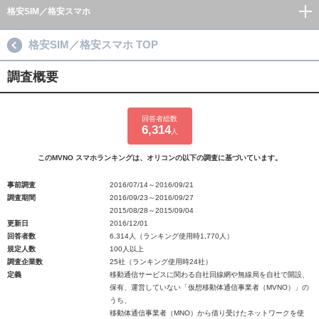
格安SIM／格安スマホ
格安SIM／格安スマホ TOP
調査概要
回答者総数
6,314
人
このMVNO スマホランキングは、オリコンの以下の調査に基づいています。
事前調査
2016/07/14～2016/09/21
調査期間
2016/09/23～2016/09/27
2015/08/28～2015/09/04
更新日
2016/12/01
回答者数
6,314人（ランキング使用時1,770人）
規定人数
100人以上
調査企業数
25社（ランキング使用時24社）
定義
移動通信サービスに関わる自社回線網や無線局を自社で開設、
保有、運営していない「仮想移動体通信事業者（MVNO）」の
うち、
移動体通信事業者（MNO）から借り受けたネットワークを使