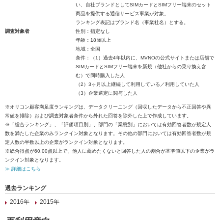
い、自社ブランドとしてSIMカードとSIMフリー端末のセット
商品を提供する通信サービス事業が対象。
ランキング表記はブランド名（事業社名）とする。
調査対象者
性別：指定なし
年齢：18歳以上
地域：全国
条件：（1）過去4年以内に、MVNOの公式サイトまたは店舗で
SIMカードとSIMフリー端末を新規（他社からの乗り換え含
む）で同時購入した人
（2）3ヶ月以上継続して利用している／利用していた人
（3）企業選定に関与した人
※オリコン顧客満足度ランキングは、データクリーニング（回収したデータから不正回答や異
常値を排除）および調査対象者条件から外れた回答を除外した上で作成しています。
※「総合ランキング」、「評価項目別」、部門の「業態別」においては有効回答者数が規定人
数を満たした企業のみランクイン対象となります。その他の部門においては有効回答者数が規
定人数の半数以上の企業がランクイン対象となります。
※総合得点が60.00点以上で、他人に薦めたくないと回答した人の割合が基準値以下の企業がラ
ンクイン対象となります。
≫ 詳細はこちら
過去ランキング
2016年
2015年