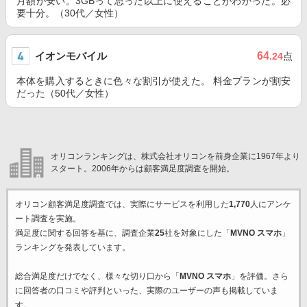
月額が安い。3GBって思った以上に使えることがわかった。必
要十分。（30代／女性）
イオンモバイル
64
.24
点
本体を購入するときに色々な割引が使えた。 料金プランが割安
だった（50代／女性）
オリコンランキングは、株式会社オリコンを前身企業に1967年より
スタート。2006年からは顧客満足度調査を開始。
オリコン顧客満足度調査では、実際にサービスを利用した
1,770
人にアンケ
ート調査を実施。
満足度に関する回答を基に、調査企業
25
社を対象にした「
MVNO スマホ
」
ランキングを発表しています。
総合満足度だけでなく、様々な切り口から「
MVNO スマホ
」を評価。さら
に回答者の口コミや評判といった、実際のユーザーの声も掲載していま
す。