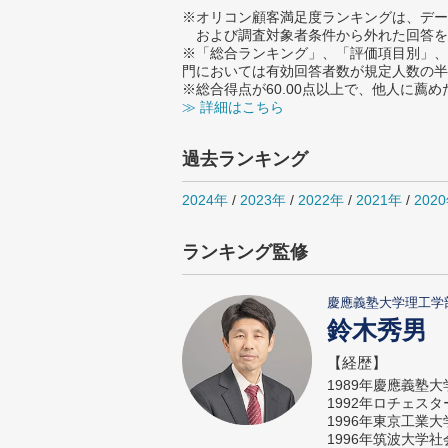
※オリコン顧客満足度ランキングは、デー
および調査対象者条件から外れた回答を
※「総合ランキング」、「評価項目別」、
門においては有効回答者数が規定人数の半
※総合得点が60.00点以上で、他人に
≫ 詳細はこちら
過去ランキング
2024年
/
2023年
/
2022年
/
2021年
/
202
ランキング監修
慶應義塾大学理工学
鈴木秀男
【経歴】
1989年慶應義塾
1992年ロチェス
1996年東京工業
1996年筑波大学