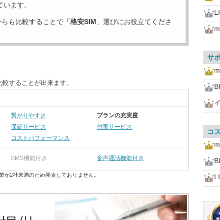
ています。
L
からも比較することで「
格安SIM
」選びにお役立てくださ
m
サ
m
比較することが出来ます。
B
繋がりやすさ
プランの充実度
保証サービス
付帯サービス
コ
コストパフォーマンス
m
SMS機能付き
音声通話機能付き
B
業が2社未満のため発表しておりません。
L