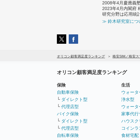
2008年4月慶應
2023年4月内閣
研究分野は応用統
≫ 鈴木研究室につ
オリコン顧客満足度ランキング
格安SIM／格安
オリコン顧客満足度ランキング
保険
生活
自動車保険
ウォータ
└
ダイレクト型
浄水型
└
代理店型
ウォータ
バイク保険
家事代行
└
ダイレクト型
ハウスク
└
代理店型
コインラ
自転車保険
食材宅配