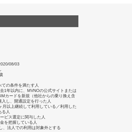
020/08/03
し
歳
べての条件を満たす人
過去1年以内に、MVNOの公式サイトまたは
SIMカードを新規（他社からの乗り換え含
購入し、開通設定を行った人
1ヶ月以上継続して利用している／利用した
ある人
サービス選定に関与した人
料金を把握している人
、法人での利用は対象外とする