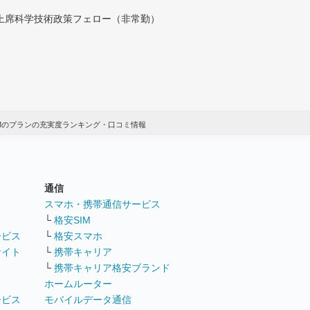
付上席科学技術政策フェロー（非常勤）
IMのプランの充実度ランキング・口コミ情報
通信
ト
スマホ・携帯通信サービス
└
格安SIM
ービス
└
格安スマホ
サイト
└
携帯キャリア
└
携帯キャリア格安ブランド
ホームルーター
ービス
モバイルデータ通信