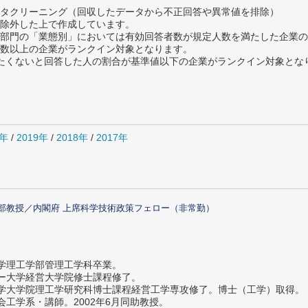
タクリーニング（回収したデータから不正回答や異常値を排除）
除外した上で作成しています。
部門の「業態別」においては有効回答者数が規定人数を満たした企業の
数以上の企業がランクイン対象となります。
薦めたくないと回答した人の割合が基準値以下の企業がランクイン対象とな
0年
/
2019年
/
2018年
/
2017年
部教授／内閣府 上席科学技術政策フェロー（非常勤）
大学理工学部管理工学科卒業。
ター大学経営大学院修士課程修了。
大学大学院理工学研究科博士課程経営工学専攻修了。博士（工学）取得。
社会工学系・講師。2002年6月同助教授。