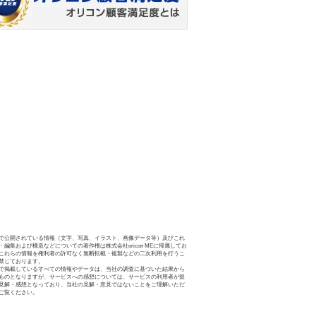
で公開されている情報（文字、写真、イラスト、画像データ等）及びこれ
・編集および構造などについての著作権は株式会社oricon MEに帰属してお
これらの情報を権利者の許可なく無断転載・複製などの二次利用を行うこ
禁じております。
で掲載しているすべての情報やデータは、当社の調査に基づいた結果から
ものとなりますが、サービスへの感想については、サービスの利用者が提
見解・感想となっており、当社の見解・意見ではないことをご理解いただ
ご覧ください。