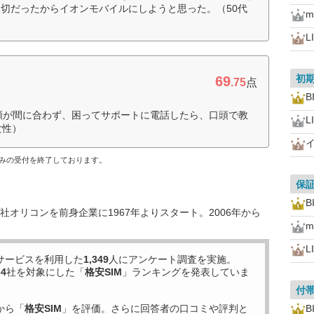
切だったからイオンモバイルにしようと思った。（50代
m
L
初
69
.75
点
B
類が間に合わず、困ってサポートに電話したら、口頭で教
L
女性）
し込みの受付を終了しております。
保
B
オリコンを前身企業に1967年よりスタート。2006年から
m
L
サービスを利用した
1,349
人にアンケート調査を実施。
34
社を対象にした「
格安SIM
」ランキングを発表していま
付
から「
格安SIM
」を評価。さらに回答者の口コミや評判と
B