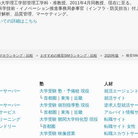
義塾大学理工学部管理工学科・准教授。2011年4月同教授、現在に至る。
府 科学技術・イノベーション推進事務局参事官（インフラ・防災担当）
計解析、品質管理、マーケティング。
いての詳細はこちら
スマホランキング・比較
おすすめの格安SIMランキング・比較
2020年版
格安S
塾
人材
ーサーバー
大学受験 塾・予備校 現役
就活エージェン
└
首都圏
｜
東海
｜
近畿
就活サイト
ーサーバー
大学受験 個別指導塾 現役
逆求人型就活サ
サービス
└
首都圏
｜
東海
｜
近畿
アルバイト情報
リーニング
大学受験 難関大学特化型 現役
転職サイト
ンドリー
└
首都圏
転職サイト 女性
大学受験 映像授業
転職スカウトサ