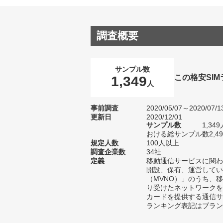
調査概要
サンプル数
この格安SI
1,349
人
事前調査
2020/05/07～2020/07/1
更新日
2020/12/01
サンプル数
1,3
おける総サンプル数2,4
規定人数
100人以上
調査企業数
34社
定義
移動通信サービスに関わ
開設、保有、運営してい
（MVNO）」のうち、
り受けたネットワークを
カードを提供する通信サ
ランキング表記はブラン