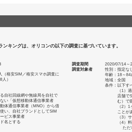
Mランキングは、オリコンの以下の調査に基づいています。
3
調査期間
2020/07/14～2
調査対象者
性別：指定な
49人（格安SIM／格安スマホ調査に
年齢：18～84
98人）
地域：全国
条件：以下す
（1）
る自社回線網や無線局を自社で
店舗で
ない「仮想移動体通信事業者
む）で
移動体通信事業者（MNO）から借
（2）
使い、自社ブランドとしてSIM
ことが
ービス事業者
（3）
ド名とする
（4）
ただし