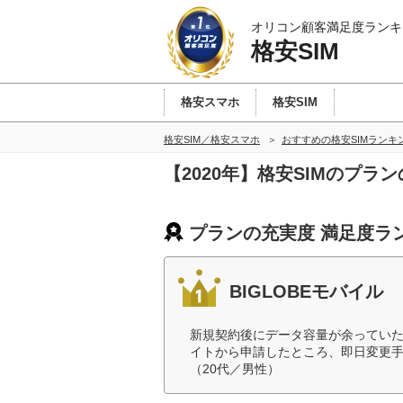
オリコン顧客満足度ランキ
格安SIM
格安スマホ
格安SIM
格安SIM／格安スマホ
おすすめの格安SIMランキ
【2020年】格安SIMのプ
プランの充実度 満足度ラ
BIGLOBEモバイル
新規契約後にデータ容量が余ってい
イトから申請したところ、即日変更
（20代／男性）