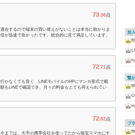
73
.36
点
も適合するので端末の買い替えがないことは本当に助かりま
加
返信が迅速で良かったです。総合的に見て満足しています。
B
L
m
72
.71
点
繋
行かなくても良く、LINEモバイルのHPにマンガ形式で載
B
額もLINEで確認でき、月々の料金もとても抑えられてい
O
m
72
.62
点
プ
B
。今までは、大手の携帯会社を使ってたから格安スマホにす