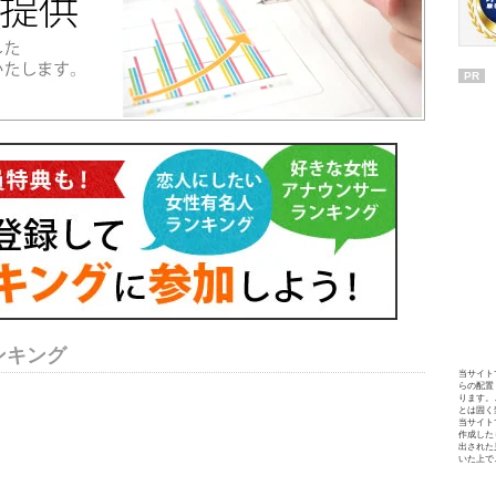
PR
ンキング
当サイト
らの配置
ります。
とは固く
当サイト
作成した
出された
いた上で