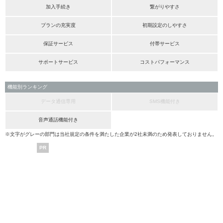
加入手続き
繋がりやすさ
プランの充実度
初期設定のしやすさ
保証サービス
付帯サービス
サポートサービス
コストパフォーマンス
機能別ランキング
データ通信専用
SMS機能付き
音声通話機能付き
※文字がグレーの部門は当社規定の条件を満たした企業が2社未満のため発表しておりません。
PR