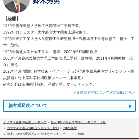
鈴木秀男
【経歴】
1989年慶應義塾大学理工学部管理工学科卒業。
1992年ロチェスター大学経営大学院修士課程修了。
1996年東京工業大学大学院理工学研究科博士課程経営工学専攻修了。博士（工
学）取得。
1996年筑波大学社会工学系・講師。2002年6月同助教授。
2008年4月慶應義塾大学理工学部管理工学科・准教授。2011年4月同教授、現
在に至る。
2023年4月内閣府 科学技術・イノベーション推進事務局参事官（インフラ・防
災担当）付上席科学技術政策フェロー（非常勤）
研究分野は応用統計解析、品質管理、マーケティング。
≫鈴木研究室についての詳細はこちら
顧客満足度について
オリコン顧客満足度ランキング
格安SIM／格安スマホランキング・比較
おすすめの格安SIMランキング・比較
2020年版
格安SIMの初期設定のしやすさランキング・口コミ情報