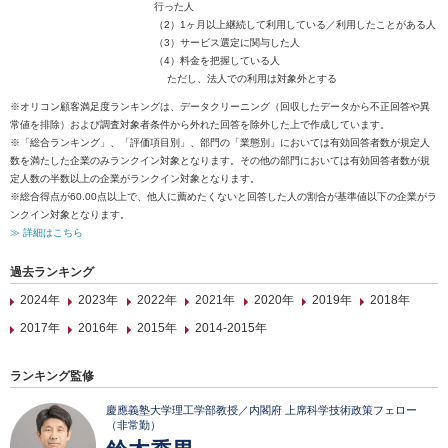
行った人
（2）1ヶ月以上継続して利用している／利用したことがある人
（3）サービス選定に関与した人
（4）料金を把握している人
ただし、法人での利用は対象外とする
※オリコン顧客満足度ランキングは、データクリーニング（回収したデータから不正回答や異
常値を排除）および調査対象者条件から外れた回答を除外した上で作成しています。
※「総合ランキング」、「評価項目別」、部門の「業態別」においては有効回答者数が規定人
数を満たした企業のみランクイン対象となります。その他の部門においては有効回答者数が規
定人数の半数以上の企業がランクイン対象となります。
※総合得点が60.00点以上で、他人に薦めたくないと回答した人の割合が基準値以下の企業がラ
ンクイン対象となります。
≫ 詳細はこちら
過去ランキング
2024年
2023年
2022年
2021年
2020年
2019年
2018年
2017年
2016年
2015年
2014-2015年
ランキング監修
慶應義塾大学理工学部教授／内閣府 上席科学技術政策フェロー
（非常勤）