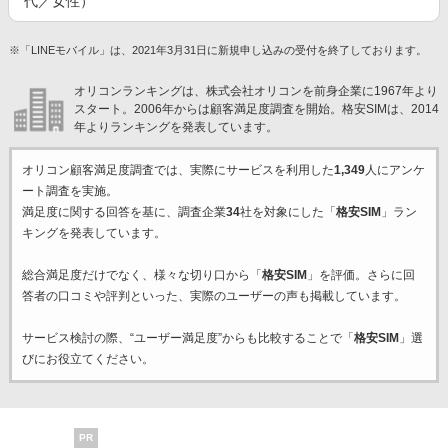
代／女性）
※「LINEモバイル」は、2021年3月31日に新規申し込みの受付を終了しております。
オリコンランキングは、株式会社オリコンを前身企業に1967年より
スタート。2006年からは顧客満足度調査を開始。格安SIMは、2014
年よりランキングを発表しています。
オリコン顧客満足度調査では、実際にサービスを利用した
1,349
人にアンケ
ート調査を実施。
満足度に関する回答を基に、調査企業
34
社を対象にした「
格安SIM
」ラン
キングを発表しています。
総合満足度だけでなく、様々な切り口から「
格安SIM
」を評価。さらに回
答者の口コミや評判といった、実際のユーザーの声も掲載しています。
サービス検討の際、“ユーザー満足度”からも比較することで「
格安SIM
」選
びにお役立てください。
PR