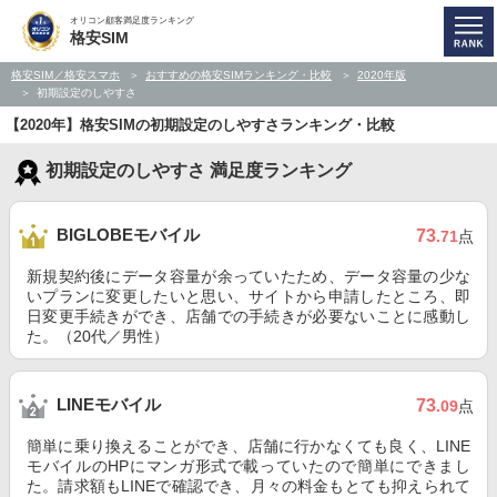
オリコン顧客満足度ランキング
格安SIM
格安SIM／格安スマホ
おすすめの格安SIMランキング・比較
2020年版
初期設定のしやすさ
【2020年】格安SIMの初期設定のしやすさランキング・比較
初期設定のしやすさ 満足度ランキング
BIGLOBEモバイル
73
.71
点
新規契約後にデータ容量が余っていたため、データ容量の少な
いプランに変更したいと思い、サイトから申請したところ、即
日変更手続きができ、店舗での手続きが必要ないことに感動し
た。（20代／男性）
LINEモバイル
73
.09
点
簡単に乗り換えることができ、店舗に行かなくても良く、LINE
モバイルのHPにマンガ形式で載っていたので簡単にできまし
た。請求額もLINEで確認でき、月々の料金もとても抑えられて