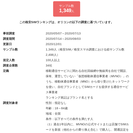
サンプル数
1,349
人
この格安SIMランキングは、オリコンの以下の調査に基づいています。
事前調査
2020/05/07～2020/07/13
調査期間
2020/07/14～2020/08/03
更新日
2020/12/01
サンプル数
1,349人（格安SIM／格安スマホ調査における総サンプル数
2,498人）
規定人数
100人以上
調査企業数
34社
定義
移動通信サービスに関わる自社回線網や無線局を自社で開設、
保有、運営していない「仮想移動体通信事業者（MVNO）」の
うち、移動体通信事業者（MNO）から借り受けたネットワーク
を使い、自社ブランドとしてSIMカードを提供する通信サービ
ス事業者
ランキング表記はブランド名とする
調査対象者
性別：指定なし
年齢：18～84歳
地域：全国
条件：以下すべての条件を満たす人
（1）過去1年以内に、MVNOの公式サイトまたは店舗でSIMカ
ードを新規（他社からの乗り換え含む）で購入し、開通設定を