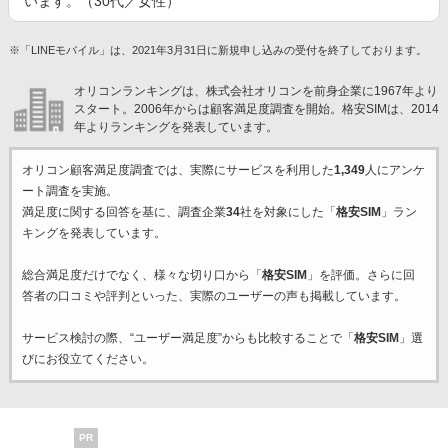
います。（30代／女性）
※「LINEモバイル」は、2021年3月31日に新規申し込みの受付を終了しております。
オリコンランキングは、株式会社オリコンを前身企業に1967年より
スタート。2006年からは顧客満足度調査を開始。格安SIMは、2014
年よりランキングを発表しています。
オリコン顧客満足度調査では、実際にサービスを利用した
1,349
人にアンケ
ート調査を実施。
満足度に関する回答を基に、調査企業
34
社を対象にした「
格安SIM
」ラン
キングを発表しています。
総合満足度だけでなく、様々な切り口から「
格安SIM
」を評価。さらに回
答者の口コミや評判といった、実際のユーザーの声も掲載しています。
サービス検討の際、“ユーザー満足度”からも比較することで「
格安SIM
」選
びにお役立てください。
PR