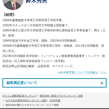
鈴木秀男
【経歴】
1989年慶應義塾大学理工学部管理工学科卒業。
1992年ロチェスター大学経営大学院修士課程修了。
1996年東京工業大学大学院理工学研究科博士課程経営工学専攻修了。博士（工
学）取得。
1996年筑波大学社会工学系・講師。2002年6月同助教授。
2008年4月慶應義塾大学理工学部管理工学科・准教授。2011年4月同教授、現
在に至る。
2023年4月内閣府 科学技術・イノベーション推進事務局参事官（インフラ・防
災担当）付上席科学技術政策フェロー（非常勤）
研究分野は応用統計解析、品質管理、マーケティング。
≫鈴木研究室についての詳細はこちら
顧客満足度について
オリコン顧客満足度ランキング
格安SIM／格安スマホランキング・比較
おすすめの格安SIMランキング・比較
2020年版
格安SIMの繋がりやすさランキング・口コミ情報