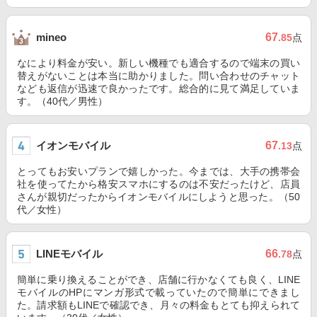
67
mineo
.85
点
なにより料金が安い。新しい機種でも適合するので端末の買い
替えがないことは本当に助かりました。問い合わせのチャット
なども返信が迅速で良かったです。総合的に見て満足していま
す。（40代／男性）
イオンモバイル
67
.13
点
とってもお安いプランで嬉しかった。今までは、大手の携帯会
社を使ってたから格安スマホにするのは不安だったけど、店員
さんが親切だったからイオンモバイルにしようと思った。（50
代／女性）
LINEモバイル
66
.78
点
簡単に乗り換えることができ、店舗に行かなくても良く、LINE
モバイルのHPにマンガ形式で載っていたので簡単にできまし
た。請求額もLINEで確認でき、月々の料金もとても抑えられて