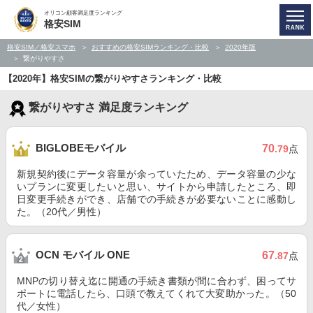
オリコン顧客満足度ランキング
格安SIM
格安SIM／格安スマホ
おすすめの格安SIMランキング・比較
2020年版
繋がりやすさ
【2020年】格安SIMの繋がりやすさランキング・比較
繋がりやすさ 満足度ランキング
BIGLOBEモバイル
70
.79
点
新規契約後にデータ容量が余っていたため、データ容量の少な
いプランに変更したいと思い、サイトから申請したところ、即
日変更手続きができ、店舗での手続きが必要ないことに感動し
た。（20代／男性）
OCN モバイル ONE
67
.87
点
MNPの切り替え迄に開通の手続き書類が間に合わず、困ってサ
ポートに電話したら、口頭で教えてくれて大変助かった。（50
代／女性）