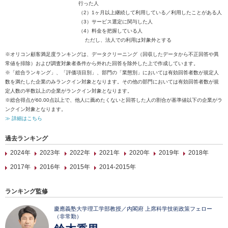
行った人
（2）1ヶ月以上継続して利用している／利用したことがある人
（3）サービス選定に関与した人
（4）料金を把握している人
ただし、法人での利用は対象外とする
※オリコン顧客満足度ランキングは、データクリーニング（回収したデータから不正回答や異
常値を排除）および調査対象者条件から外れた回答を除外した上で作成しています。
※「総合ランキング」、「評価項目別」、部門の「業態別」においては有効回答者数が規定人
数を満たした企業のみランクイン対象となります。その他の部門においては有効回答者数が規
定人数の半数以上の企業がランクイン対象となります。
※総合得点が60.00点以上で、他人に薦めたくないと回答した人の割合が基準値以下の企業がラ
ンクイン対象となります。
≫ 詳細はこちら
過去ランキング
2024年
2023年
2022年
2021年
2020年
2019年
2018年
2017年
2016年
2015年
2014-2015年
ランキング監修
慶應義塾大学理工学部教授／内閣府 上席科学技術政策フェロー
（非常勤）