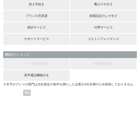
加入手続き
繋がりやすさ
プランの充実度
初期設定のしやすさ
保証サービス
付帯サービス
サポートサービス
コストパフォーマンス
機能別ランキング
データ通信専用
SMS機能付き
音声通話機能付き
※文字がグレーの部門は当社規定の条件を満たした企業が2社未満のため発表しておりません。
PR