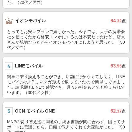
た。（20代／男性）
イオンモバイル
64
.32
点
とってもお安いプランで嬉しかった。今までは、大手の携帯会
社を使ってたから格安スマホにするのは不安だったけど、店員
さんが親切だったからイオンモバイルにしようと思った。（50
代／女性）
LINEモバイル
63
.55
点
簡単に乗り換えることができ、店舗に行かなくても良く、LINE
モバイルのHPにマンガ形式で載っていたので簡単にできまし
た。請求額もLINEで確認でき、月々の料金もとても抑えられて
います。（30代／女性）
OCN モバイル ONE
62
.37
点
MNPの切り替え迄に開通の手続き書類が間に合わず、困ってサ
ポートに電話したら、口頭で教えてくれて大変助かった。（50