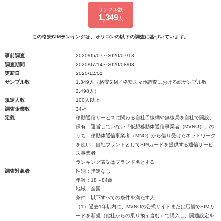
サンプル数
1,349
人
この格安SIMランキングは、オリコンの以下の調査に基づいています。
事前調査
2020/05/07～2020/07/13
調査期間
2020/07/14～2020/08/03
更新日
2020/12/01
サンプル数
1,349人（格安SIM／格安スマホ調査における総サンプル数
2,498人）
規定人数
100人以上
調査企業数
34社
定義
移動通信サービスに関わる自社回線網や無線局を自社で開設、
保有、運営していない「仮想移動体通信事業者（MVNO）」の
うち、移動体通信事業者（MNO）から借り受けたネットワーク
を使い、自社ブランドとしてSIMカードを提供する通信サービ
ス事業者
ランキング表記はブランド名とする
調査対象者
性別：指定なし
年齢：18～84歳
地域：全国
条件：以下すべての条件を満たす人
（1）過去1年以内に、MVNOの公式サイトまたは店舗でSIMカ
ードを新規（他社からの乗り換え含む）で購入し、開通設定を