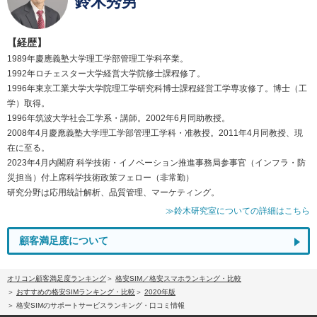
鈴木秀男
【経歴】
1989年慶應義塾大学理工学部管理工学科卒業。
1992年ロチェスター大学経営大学院修士課程修了。
1996年東京工業大学大学院理工学研究科博士課程経営工学専攻修了。博士（工
学）取得。
1996年筑波大学社会工学系・講師。2002年6月同助教授。
2008年4月慶應義塾大学理工学部管理工学科・准教授。2011年4月同教授、現
在に至る。
2023年4月内閣府 科学技術・イノベーション推進事務局参事官（インフラ・防
災担当）付上席科学技術政策フェロー（非常勤）
研究分野は応用統計解析、品質管理、マーケティング。
≫鈴木研究室についての詳細はこちら
顧客満足度について
オリコン顧客満足度ランキング
格安SIM／格安スマホランキング・比較
おすすめの格安SIMランキング・比較
2020年版
格安SIMのサポートサービスランキング・口コミ情報