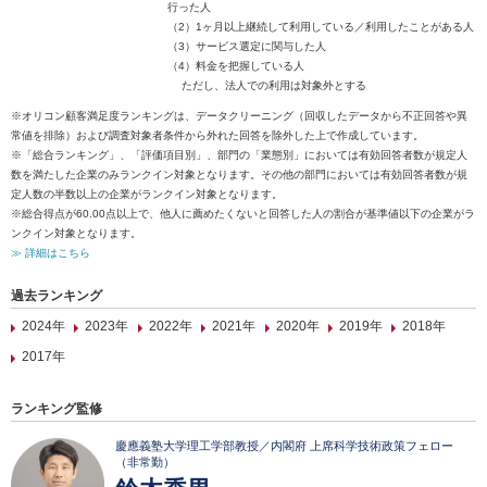
行った人
（2）1ヶ月以上継続して利用している／利用したことがある人
（3）サービス選定に関与した人
（4）料金を把握している人
ただし、法人での利用は対象外とする
※オリコン顧客満足度ランキングは、データクリーニング（回収したデータから不正回答や異
常値を排除）および調査対象者条件から外れた回答を除外した上で作成しています。
※「総合ランキング」、「評価項目別」、部門の「業態別」においては有効回答者数が規定人
数を満たした企業のみランクイン対象となります。その他の部門においては有効回答者数が規
定人数の半数以上の企業がランクイン対象となります。
※総合得点が60.00点以上で、他人に薦めたくないと回答した人の割合が基準値以下の企業がラ
ンクイン対象となります。
≫ 詳細はこちら
過去ランキング
2024年
2023年
2022年
2021年
2020年
2019年
2018年
2017年
ランキング監修
慶應義塾大学理工学部教授／内閣府 上席科学技術政策フェロー
（非常勤）