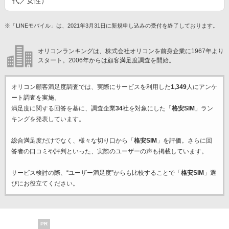
代／女性）
※「LINEモバイル」は、2021年3月31日に新規申し込みの受付を終了しております。
オリコンランキングは、株式会社オリコンを前身企業に1967年より
スタート。2006年からは顧客満足度調査を開始。
オリコン顧客満足度調査では、実際にサービスを利用した
1,349
人にアンケ
ート調査を実施。
満足度に関する回答を基に、調査企業
34
社を対象にした「
格安SIM
」ラン
キングを発表しています。
総合満足度だけでなく、様々な切り口から「
格安SIM
」を評価。さらに回
答者の口コミや評判といった、実際のユーザーの声も掲載しています。
サービス検討の際、“ユーザー満足度”からも比較することで「
格安SIM
」選
びにお役立てください。
PR