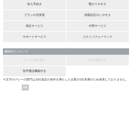
加入手続き
繋がりやすさ
プランの充実度
初期設定のしやすさ
保証サービス
付帯サービス
サポートサービス
コストパフォーマンス
機能別ランキング
データ通信専用
SMS機能付き
音声通話機能付き
※文字がグレーの部門は当社規定の条件を満たした企業が2社未満のため発表しておりません。
PR