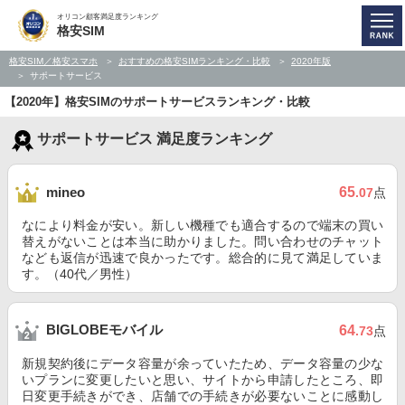
オリコン顧客満足度ランキング
格安SIM
格安SIM／格安スマホ
おすすめの格安SIMランキング・比較
2020年版
サポートサービス
【2020年】格安SIMのサポートサービスランキング・比較
サポートサービス 満足度ランキング
65
mineo
.07
点
なにより料金が安い。新しい機種でも適合するので端末の買い
替えがないことは本当に助かりました。問い合わせのチャット
なども返信が迅速で良かったです。総合的に見て満足していま
す。（40代／男性）
BIGLOBEモバイル
64
.73
点
新規契約後にデータ容量が余っていたため、データ容量の少な
いプランに変更したいと思い、サイトから申請したところ、即
日変更手続きができ、店舗での手続きが必要ないことに感動し