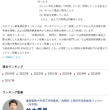
行った人
（2）1ヶ月以上継続して利用している／利用したことがある人
（3）サービス選定に関与した人
（4）料金を把握している人
ただし、法人での利用は対象外とする
※オリコン顧客満足度ランキングは、データクリーニング（回収したデータから不正回答や異
常値を排除）および調査対象者条件から外れた回答を除外した上で作成しています。
※「総合ランキング」、「評価項目別」、部門の「業態別」においては有効回答者数が規定人
数を満たした企業のみランクイン対象となります。その他の部門においては有効回答者数が規
定人数の半数以上の企業がランクイン対象となります。
※総合得点が60.00点以上で、他人に薦めたくないと回答した人の割合が基準値以下の企業がラ
ンクイン対象となります。
≫ 詳細はこちら
過去ランキング
2024年
2023年
2022年
2021年
2020年
2019年
2018年
2017年
ランキング監修
慶應義塾大学理工学部教授／内閣府 上席科学技術政策フェロー
（非常勤）