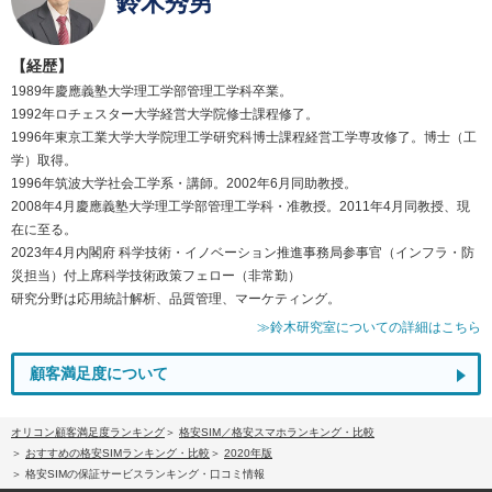
鈴木秀男
【経歴】
1989年慶應義塾大学理工学部管理工学科卒業。
1992年ロチェスター大学経営大学院修士課程修了。
1996年東京工業大学大学院理工学研究科博士課程経営工学専攻修了。博士（工
学）取得。
1996年筑波大学社会工学系・講師。2002年6月同助教授。
2008年4月慶應義塾大学理工学部管理工学科・准教授。2011年4月同教授、現
在に至る。
2023年4月内閣府 科学技術・イノベーション推進事務局参事官（インフラ・防
災担当）付上席科学技術政策フェロー（非常勤）
研究分野は応用統計解析、品質管理、マーケティング。
≫鈴木研究室についての詳細はこちら
顧客満足度について
オリコン顧客満足度ランキング
格安SIM／格安スマホランキング・比較
おすすめの格安SIMランキング・比較
2020年版
格安SIMの保証サービスランキング・口コミ情報