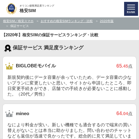
オリコン顧客満足度ランキング
格安SIM
格安SIM／格安スマホ
おすすめの格安SIMランキング・比較
2020年版
保証サービス
【2020年】格安SIMの保証サービスランキング・比較
保証サービス 満足度ランキング
BIGLOBEモバイル
65
.45
点
新規契約後にデータ容量が余っていたため、データ容量の少な
いプランに変更したいと思い、サイトから申請したところ、即
日変更手続きができ、店舗での手続きが必要ないことに感動し
た。（20代／男性）
64
mineo
.04
点
なにより料金が安い。新しい機種でも適合するので端末の買い
替えがないことは本当に助かりました。問い合わせのチャット
なども返信が迅速で良かったです。総合的に見て満足していま