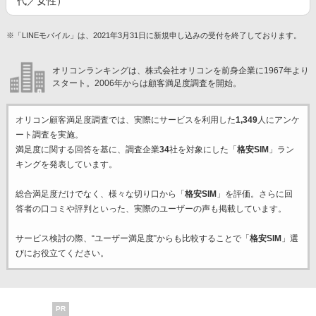
代／女性）
※「LINEモバイル」は、2021年3月31日に新規申し込みの受付を終了しております。
オリコンランキングは、株式会社オリコンを前身企業に1967年より
スタート。2006年からは顧客満足度調査を開始。
オリコン顧客満足度調査では、実際にサービスを利用した
1,349
人にアンケ
ート調査を実施。
満足度に関する回答を基に、調査企業
34
社を対象にした「
格安SIM
」ラン
キングを発表しています。
総合満足度だけでなく、様々な切り口から「
格安SIM
」を評価。さらに回
答者の口コミや評判といった、実際のユーザーの声も掲載しています。
サービス検討の際、“ユーザー満足度”からも比較することで「
格安SIM
」選
びにお役立てください。
PR