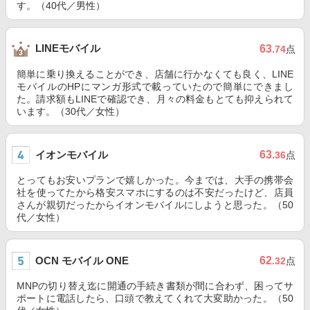
す。（40代／男性）
LINEモバイル
63
.74
点
簡単に乗り換えることができ、店舗に行かなくても良く、LINE
モバイルのHPにマンガ形式で載っていたので簡単にできまし
た。請求額もLINEで確認でき、月々の料金もとても抑えられて
います。（30代／女性）
イオンモバイル
63
.36
点
とってもお安いプランで嬉しかった。今までは、大手の携帯会
社を使ってたから格安スマホにするのは不安だったけど、店員
さんが親切だったからイオンモバイルにしようと思った。（50
代／女性）
OCN モバイル ONE
62
.32
点
MNPの切り替え迄に開通の手続き書類が間に合わず、困ってサ
ポートに電話したら、口頭で教えてくれて大変助かった。（50