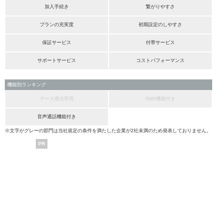
加入手続き
繋がりやすさ
プランの充実度
初期設定のしやすさ
保証サービス
付帯サービス
サポートサービス
コストパフォーマンス
機能別ランキング
データ通信専用
SMS機能付き
音声通話機能付き
※文字がグレーの部門は当社規定の条件を満たした企業が2社未満のため発表しておりません。
PR