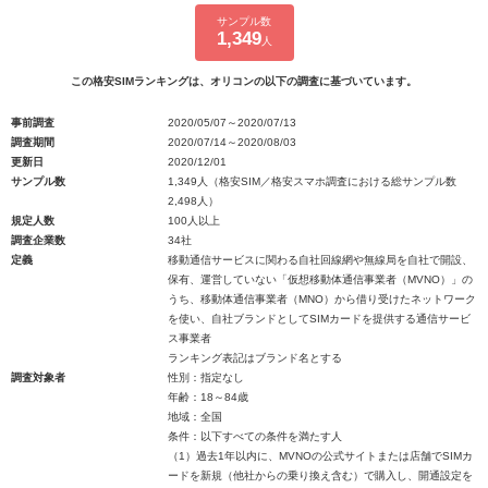
サンプル数
1,349
人
この格安SIMランキングは、オリコンの以下の調査に基づいています。
事前調査
2020/05/07～2020/07/13
調査期間
2020/07/14～2020/08/03
更新日
2020/12/01
サンプル数
1,349人（格安SIM／格安スマホ調査における総サンプル数
2,498人）
規定人数
100人以上
調査企業数
34社
定義
移動通信サービスに関わる自社回線網や無線局を自社で開設、
保有、運営していない「仮想移動体通信事業者（MVNO）」の
うち、移動体通信事業者（MNO）から借り受けたネットワーク
を使い、自社ブランドとしてSIMカードを提供する通信サービ
ス事業者
ランキング表記はブランド名とする
調査対象者
性別：指定なし
年齢：18～84歳
地域：全国
条件：以下すべての条件を満たす人
（1）過去1年以内に、MVNOの公式サイトまたは店舗でSIMカ
ードを新規（他社からの乗り換え含む）で購入し、開通設定を