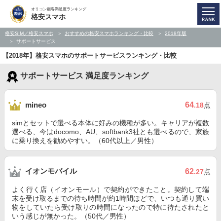
オリコン顧客満足度ランキング
格安スマホ
格安SIM／格安スマホ
おすすめの格安スマホランキング・比較
2018年版
サポートサービス
【2018年】格安スマホのサポートサービスランキング・比較
サポートサービス 満足度ランキング
64
mineo
.18
点
simとセットで選べる本体に好みの機種が多い。キャリアが複数
選べる、今はdocomo、AU、softbank3社とも選べるので、家族
に乗り換えを勧めやすい。（60代以上／男性）
イオンモバイル
62
.27
点
よく行く店（イオンモール）で契約ができたこと。契約して端
末を受け取るまでの待ち時間が約1時間ほどで、いつも通り買い
物をしていたら受け取りの時間になったので特に待たされたと
いう感じが無かった。（50代／男性）