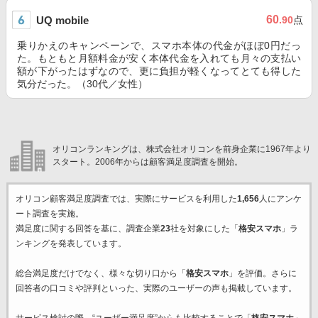
60
UQ mobile
.90
点
乗りかえのキャンペーンで、スマホ本体の代金がほぼ0円だっ
た。もともと月額料金が安く本体代金を入れても月々の支払い
額が下がったはずなので、更に負担が軽くなってとても得した
気分だった。（30代／女性）
オリコンランキングは、株式会社オリコンを前身企業に1967年より
スタート。2006年からは顧客満足度調査を開始。
オリコン顧客満足度調査では、実際にサービスを利用した
1,656
人にアンケ
ート調査を実施。
満足度に関する回答を基に、調査企業
23
社を対象にした「
格安スマホ
」ラ
ンキングを発表しています。
総合満足度だけでなく、様々な切り口から「
格安スマホ
」を評価。さらに
回答者の口コミや評判といった、実際のユーザーの声も掲載しています。