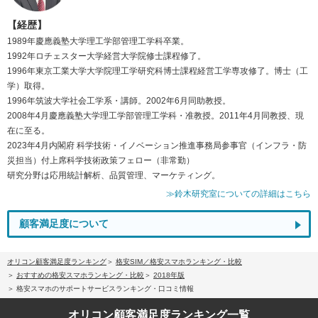
【経歴】
1989年慶應義塾大学理工学部管理工学科卒業。
1992年ロチェスター大学経営大学院修士課程修了。
1996年東京工業大学大学院理工学研究科博士課程経営工学専攻修了。博士（工
学）取得。
1996年筑波大学社会工学系・講師。2002年6月同助教授。
2008年4月慶應義塾大学理工学部管理工学科・准教授。2011年4月同教授、現
在に至る。
2023年4月内閣府 科学技術・イノベーション推進事務局参事官（インフラ・防
災担当）付上席科学技術政策フェロー（非常勤）
研究分野は応用統計解析、品質管理、マーケティング。
≫鈴木研究室についての詳細はこちら
顧客満足度について
オリコン顧客満足度ランキング
格安SIM／格安スマホランキング・比較
おすすめの格安スマホランキング・比較
2018年版
格安スマホのサポートサービスランキング・口コミ情報
オリコン顧客満足度
ランキング一覧