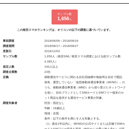
サンプル数
1,656
人
この格安スマホランキングは、オリコンの以下の調査に基づいています。
事前調査
2018/06/06～2018/08/16
調査期間
2018/08/17～2018/08/27
更新日
2018/12/03
サンプル数
1,656人（格安SIM／格安スマホ調査における総サンプル数
4,395人）
規定人数
100人以上
調査企業数
23社
定義
移動通信サービスに関わる自社回線網や無線局を自社で開設、
保有、運営していない「仮想移動体通信事業者（MVNO）」の
うち、移動体通信事業者（MNO）から借り受けたネットワーク
を使い、自社ブランドとしてSIMカードとSIMフリー端末のセ
ット商品を提供する通信サービス事業が対象。
調査対象者
性別：指定なし
年齢：18歳以上
地域：全国
条件：以下の条件を満たす人を対象とする。
（1）過去1年以内に、MVNOの公式サイトまたは店舗でSIMカ
ードとSIMフリー端末を新規（他社からの乗り換え含む）で同