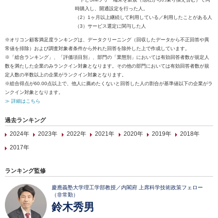
時購入し、開通設定を行った人。
（2）1ヶ月以上継続して利用している／利用したことがある人
（3）サービス選定に関与した人
※オリコン顧客満足度ランキングは、データクリーニング（回収したデータから不正回答や異
常値を排除）および調査対象者条件から外れた回答を除外した上で作成しています。
※「総合ランキング」、「評価項目別」、部門の「業態別」においては有効回答者数が規定人
数を満たした企業のみランクイン対象となります。その他の部門においては有効回答者数が規
定人数の半数以上の企業がランクイン対象となります。
※総合得点が60.00点以上で、他人に薦めたくないと回答した人の割合が基準値以下の企業がラ
ンクイン対象となります。
≫ 詳細はこちら
過去ランキング
2024年
2023年
2022年
2021年
2020年
2019年
2018年
2017年
ランキング監修
慶應義塾大学理工学部教授／内閣府 上席科学技術政策フェロー
（非常勤）
鈴木秀男