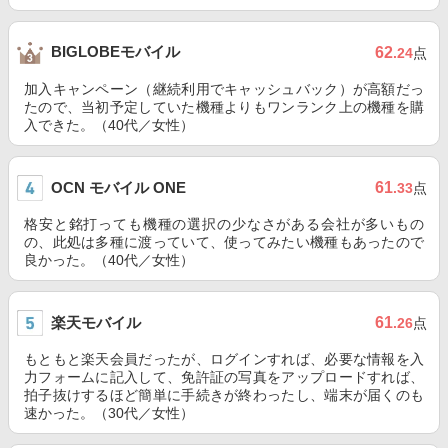
BIGLOBEモバイル
62
.24
点
加入キャンペーン（継続利用でキャッシュバック）が高額だっ
たので、当初予定していた機種よりもワンランク上の機種を購
入できた。（40代／女性）
OCN モバイル ONE
61
.33
点
格安と銘打っても機種の選択の少なさがある会社が多いもの
の、此処は多種に渡っていて、使ってみたい機種もあったので
良かった。（40代／女性）
楽天モバイル
61
.26
点
もともと楽天会員だったが、ログインすれば、必要な情報を入
力フォームに記入して、免許証の写真をアップロードすれば、
拍子抜けするほど簡単に手続きが終わったし、端末が届くのも
速かった。（30代／女性）