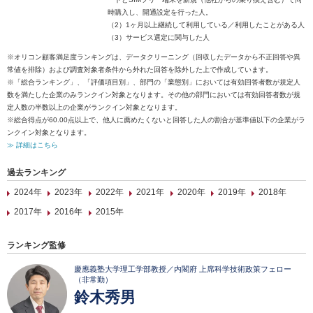
時購入し、開通設定を行った人。
（2）1ヶ月以上継続して利用している／利用したことがある人
（3）サービス選定に関与した人
※オリコン顧客満足度ランキングは、データクリーニング（回収したデータから不正回答や異
常値を排除）および調査対象者条件から外れた回答を除外した上で作成しています。
※「総合ランキング」、「評価項目別」、部門の「業態別」においては有効回答者数が規定人
数を満たした企業のみランクイン対象となります。その他の部門においては有効回答者数が規
定人数の半数以上の企業がランクイン対象となります。
※総合得点が60.00点以上で、他人に薦めたくないと回答した人の割合が基準値以下の企業がラ
ンクイン対象となります。
≫ 詳細はこちら
過去ランキング
2024年
2023年
2022年
2021年
2020年
2019年
2018年
2017年
2016年
2015年
ランキング監修
慶應義塾大学理工学部教授／内閣府 上席科学技術政策フェロー
（非常勤）
鈴木秀男