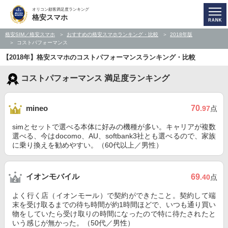
オリコン顧客満足度ランキング
格安スマホ
格安SIM／格安スマホ
おすすめの格安スマホランキング・比較
2018年版
コストパフォーマンス
【2018年】格安スマホのコストパフォーマンスランキング・比較
コストパフォーマンス 満足度ランキング
70
mineo
.97
点
simとセットで選べる本体に好みの機種が多い。キャリアが複数
選べる、今はdocomo、AU、softbank3社とも選べるので、家族
に乗り換えを勧めやすい。（60代以上／男性）
イオンモバイル
69
.40
点
よく行く店（イオンモール）で契約ができたこと。契約して端
末を受け取るまでの待ち時間が約1時間ほどで、いつも通り買い
物をしていたら受け取りの時間になったので特に待たされたと
いう感じが無かった。（50代／男性）