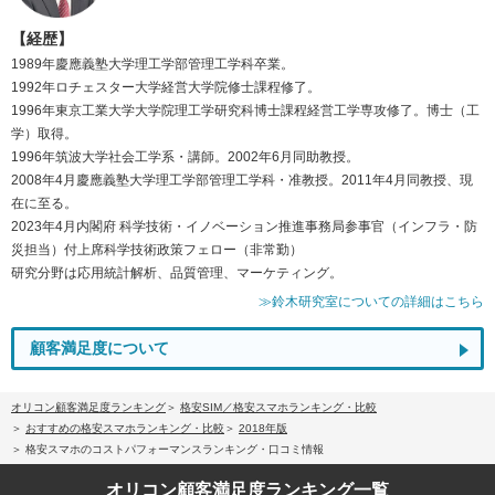
【経歴】
1989年慶應義塾大学理工学部管理工学科卒業。
1992年ロチェスター大学経営大学院修士課程修了。
1996年東京工業大学大学院理工学研究科博士課程経営工学専攻修了。博士（工
学）取得。
1996年筑波大学社会工学系・講師。2002年6月同助教授。
2008年4月慶應義塾大学理工学部管理工学科・准教授。2011年4月同教授、現
在に至る。
2023年4月内閣府 科学技術・イノベーション推進事務局参事官（インフラ・防
災担当）付上席科学技術政策フェロー（非常勤）
研究分野は応用統計解析、品質管理、マーケティング。
≫鈴木研究室についての詳細はこちら
顧客満足度について
オリコン顧客満足度ランキング
格安SIM／格安スマホランキング・比較
おすすめの格安スマホランキング・比較
2018年版
格安スマホのコストパフォーマンスランキング・口コミ情報
オリコン顧客満足度
ランキング一覧