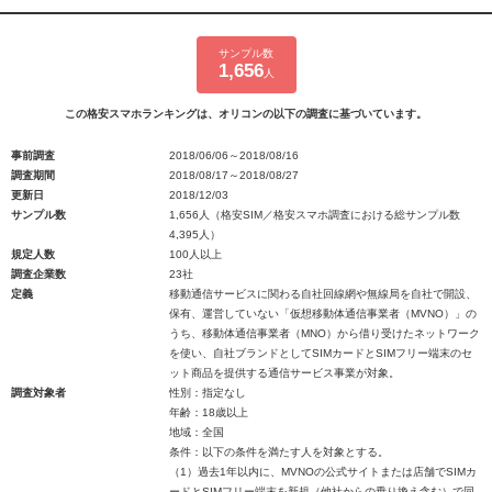
サンプル数
1,656
人
この格安スマホランキングは、オリコンの以下の調査に基づいています。
事前調査
2018/06/06～2018/08/16
調査期間
2018/08/17～2018/08/27
更新日
2018/12/03
サンプル数
1,656人（格安SIM／格安スマホ調査における総サンプル数
4,395人）
規定人数
100人以上
調査企業数
23社
定義
移動通信サービスに関わる自社回線網や無線局を自社で開設、
保有、運営していない「仮想移動体通信事業者（MVNO）」の
うち、移動体通信事業者（MNO）から借り受けたネットワーク
を使い、自社ブランドとしてSIMカードとSIMフリー端末のセ
ット商品を提供する通信サービス事業が対象。
調査対象者
性別：指定なし
年齢：18歳以上
地域：全国
条件：以下の条件を満たす人を対象とする。
（1）過去1年以内に、MVNOの公式サイトまたは店舗でSIMカ
ードとSIMフリー端末を新規（他社からの乗り換え含む）で同