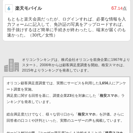
楽天モバイル
67
.14
点
もともと楽天会員だったが、ログインすれば、必要な情報を入
力フォームに記入して、免許証の写真をアップロードすれば、
拍子抜けするほど簡単に手続きが終わったし、端末が届くのも
速かった。（30代／女性）
オリコンランキングは、株式会社オリコンを前身企業に1967年より
スタート。2006年からは顧客満足度調査を開始。格安スマホは、
2015年よりランキングを発表しています。
オリコン顧客満足度調査では、実際にサービスを利用した
1,656
人にアンケ
ート調査を実施。
満足度に関する回答を基に、調査企業
23
社を対象にした「
格安スマホ
」ラ
ンキングを発表しています。
総合満足度だけでなく、様々な切り口から「
格安スマホ
」を評価。さらに
回答者の口コミや評判といった、実際のユーザーの声も掲載しています。