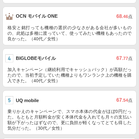
OCN モバイル ONE
68
.46
点
格安と銘打っても機種の選択の少なさがある会社が多いもの
の、此処は多種に渡っていて、使ってみたい機種もあったので
良かった。（40代／女性）
BIGLOBEモバイル
67
.77
点
加入キャンペーン（継続利用でキャッシュバック）が高額だっ
たので、当初予定していた機種よりもワンランク上の機種を購
入できた。（40代／女性）
67
UQ mobile
.54
点
乗りかえのキャンペーンで、スマホ本体の代金がほぼ0円だっ
た。もともと月額料金が安く本体代金を入れても月々の支払い
額が下がったはずなので、更に負担が軽くなってとても得した
気分だった。（30代／女性）