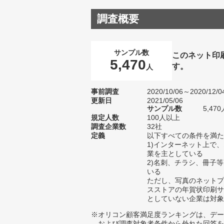
調査概要
サンプル数
このネット印
5,470
す。
人
事前調査
2020/10/06～2020/12/0
更新日
2021/05/06
サンプル数
5,4
規定人数
100人以上
調査企業数
32社
定義
以下すべての条件を満た
1)インターネット上で
業を主としている
2)名刺、チラシ、冊子
いる
ただし、写真のネットプ
スストアの年賀状印刷サ
としていない企業は対象
※オリコン顧客満足度ランキングは、デー
および調査対象者条件から外れた回答を