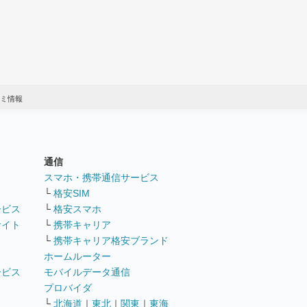
コミ情報
通信
ト
スマホ・携帯通信サービス
└
格安SIM
ービス
└
格安スマホ
サイト
└
携帯キャリア
└
携帯キャリア格安ブランド
ホームルーター
ービス
モバイルデータ通信
ト
プロバイダ
└
北海道
｜
東北
｜
関東
｜
東海