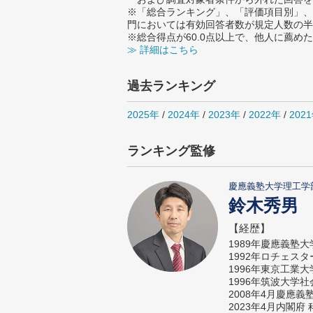
※「総合ランキング」、「評価項目別」、
門においては有効回答者数が規定人数の半
※総合得点が60.0点以上で、他人に薦
≫ 詳細はこちら
過去ランキング
2025年
/
2024年
/
2023年
/
2022年
/
202
ランキング監修
慶應義塾大学理工学
鈴木秀男
【経歴】
1989年慶應義塾
1992年ロチェス
1996年東京工業
1996年筑波大学
2008年4月慶應
2023年4月内閣