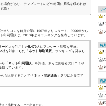
いる場合があり、テンプレートのどの範囲に原稿を収めれば
／女性）
サ
オリコンを前身企業に1967年よりスタート。2006年から
ト印刷通販は、2018年よりランキングを発表しています。
特
サービスを利用した
5,470
人にアンケート調査を実施。
32
社を対象にした「
ネット印刷通販
」ランキングを発表し
楽
から「
ネット印刷通販
」を評価。さらに回答者の口コミや
掲載しています。
からも比較することで「
ネット印刷通販
」選びにお役立て
商
替えて比較することが出来ます。