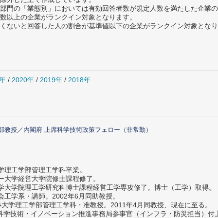
部門の「業態別」においては有効回答者数が規定人数を満たした企業の
数以上の企業がランクイン対象となります。
めたくないと回答した人の割合が基準値以下の企業がランクイン対象とな
1年
/
2020年
/
2019年
/
2018年
部教授／内閣府 上席科学技術政策フェロー（非常勤）
大学理工学部管理工学科卒業。
ター大学経営大学院修士課程修了。
大学大学院理工学研究科博士課程経営工学専攻修了。博士（工学）取得。
社会工学系・講師。2002年6月同助教授。
義塾大学理工学部管理工学科・准教授。2011年4月同教授、現在に至る。
府 科学技術・イノベーション推進事務局参事官（インフラ・防災担当）