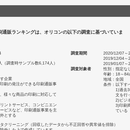
刷通販ランキングは、オリコンの以下の調査に基づいていま
4
調査期間
2020/12/07～2
2019/12/04～2
70人（調査時サンプル数6,174人）
2019/01/07～2
調査対象者
性別：指定な
年齢：18～84
す企業
地域：全国
、印刷の発注ができる印刷通販事
条件：以下す
1)過
等、様々な商品の印刷に対応して
文を行
2)ビ
リントサービス、コンビニエン
3)印
ービスなど、印刷通販事業を主
ている
外とする
タクリーニング（回収したデータから不正回答や異常値を排除）
除外した上で作成しています。