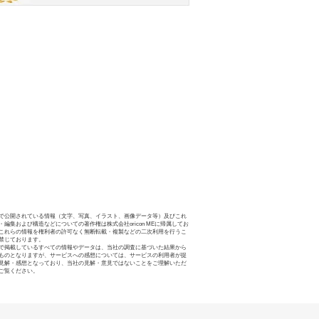
で公開されている情報（文字、写真、イラスト、画像データ等）及びこれ
・編集および構造などについての著作権は株式会社oricon MEに帰属してお
これらの情報を権利者の許可なく無断転載・複製などの二次利用を行うこ
禁じております。
で掲載しているすべての情報やデータは、当社の調査に基づいた結果から
ものとなりますが、サービスへの感想については、サービスの利用者が提
見解・感想となっており、当社の見解・意見ではないことをご理解いただ
ご覧ください。