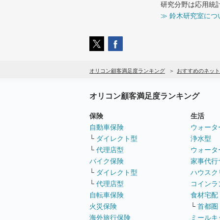
研究分野は応用統
≫ 鈴木研究室につ
オリコン顧客満足度ランキング
おすすめのネット
オリコン顧客満足度ランキング
保険
生活
自動車保険
ウォータ
└
ダイレクト型
浄水型
└
代理店型
ウォータ
バイク保険
家事代行
└
ダイレクト型
ハウスク
└
代理店型
コインラ
自転車保険
食材宅配
火災保険
└
首都圏
海外旅行保険
ミールキ