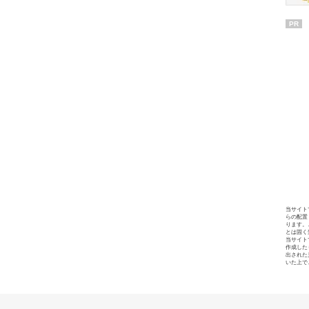
PR
当サイト
らの配置
ります。
とは固く
当サイト
作成した
出された
いた上で