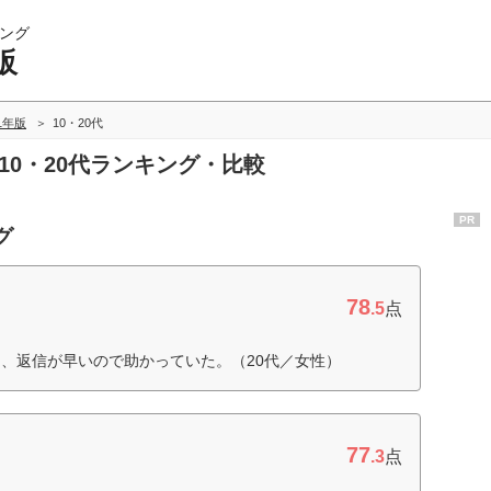
ング
販
21年版
10・20代
10・20代ランキング・比較
PR
グ
78
.5
点
、返信が早いので助かっていた。（20代／女性）
77
.3
点