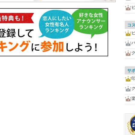
コ
サ
楽