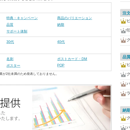
注
特典・キャンペーン
商品のバリエーション
品質
納期
サポート体制
30代
40代
品
名刺
ポストカード・DM
POP
ポスター
業が2社未満のため発表しておりません。
納