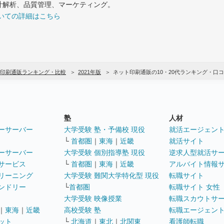
計解析、品質管理、マーケティング。
いての詳細はこちら
印刷通販ランキング・比較
2021年版
ネット印刷通販の10・20代ランキング・口
塾
人材
ーサーバー
大学受験 塾・予備校 現役
就活エージェン
└
首都圏
｜
東海
｜
近畿
就活サイト
ーサーバー
大学受験 個別指導塾 現役
逆求人型就活サ
サービス
└
首都圏
｜
東海
｜
近畿
アルバイト情報
リーニング
大学受験 難関大学特化型 現役
転職サイト
ンドリー
└
首都圏
転職サイト 女性
大学受験 映像授業
転職スカウトサ
｜
東海
｜
近畿
高校受験 塾
転職エージェン
ット
└
北海道
｜
東北
｜
北関東
看護師転職