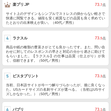
楽プリ.JP
73
.7
点
サイト上のデザインもシンプルでストレスの掛からない軽さで
快適に閲覧できる。値段も安く紙質などの品質も良く求めてい
たとおりの出来映えが良い。（40代／男性）
ラクスル
73
.5
点
商品や紙の種類の豊富さがとても良かったです。また、問い合
わせに対してのレスポンスの早さと対応の分かり易さに助けて
もらいました。【ラクスル】の仕事は品質（仕上がり）が良
く、信頼できます。（50代／男性）
ビスタプリント
73
.3
点
当初、日本語サイトが今一つ解りづらかったが、後に良くなっ
た。USカードサイズの名刺サイズが選べる。（当初はUSサイ
ズしかなかった。）（50代／男性）
パプリ
73
.1
点