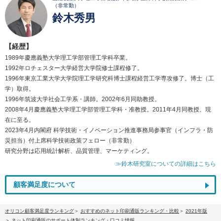
（非常勤）
鈴木秀男
【経歴】
1989年慶應義塾大学理工学部管理工学科卒業。
1992年ロチェスター大学経営大学院修士課程修了。
1996年東京工業大学大学院理工学研究科博士課程経営工学専攻修了。博士（工
学）取得。
1996年筑波大学社会工学系・講師。2002年6月同助教授。
2008年4月慶應義塾大学理工学部管理工学科・准教授。2011年4月同教授、現
在に至る。
2023年4月内閣府 科学技術・イノベーション推進事務局参事官（インフラ・防
災担当）付上席科学技術政策フェロー（非常勤）
研究分野は応用統計解析、品質管理、マーケティング。
≫鈴木研究室についての詳細はこちら
顧客満足度について
オリコン顧客満足度ランキング
おすすめのネット印刷通販ランキング・比較
2021年版
ネット印刷通販のサポート体制ランキング・口コミ情報