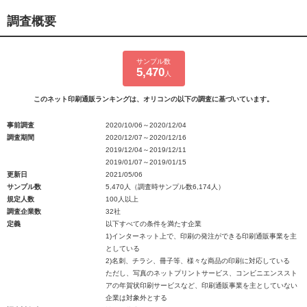
調査概要
サンプル数
5,470
人
このネット印刷通販ランキングは、オリコンの以下の調査に基づいています。
事前調査
2020/10/06～2020/12/04
調査期間
2020/12/07～2020/12/16
2019/12/04～2019/12/11
2019/01/07～2019/01/15
更新日
2021/05/06
サンプル数
5,470人（調査時サンプル数6,174人）
規定人数
100人以上
調査企業数
32社
定義
以下すべての条件を満たす企業
1)インターネット上で、印刷の発注ができる印刷通販事業を主
としている
2)名刺、チラシ、冊子等、様々な商品の印刷に対応している
ただし、写真のネットプリントサービス、コンビニエンススト
アの年賀状印刷サービスなど、印刷通販事業を主としていない
企業は対象外とする