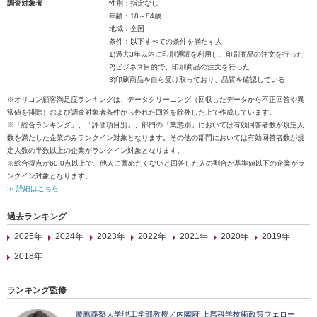
調査対象者
性別：指定なし
年齢：18～84歳
地域：全国
条件：以下すべての条件を満たす人
1)過去3年以内に印刷通販を利用し、印刷商品の注文を行った
2)ビジネス目的で、印刷商品の注文を行った
3)印刷商品を自ら受け取っており、品質を確認している
※オリコン顧客満足度ランキングは、データクリーニング（回収したデータから不正回答や異
常値を排除）および調査対象者条件から外れた回答を除外した上で作成しています。
※「総合ランキング」、「評価項目別」、部門の「業態別」においては有効回答者数が規定人
数を満たした企業のみランクイン対象となります。その他の部門においては有効回答者数が規
定人数の半数以上の企業がランクイン対象となります。
※総合得点が60.0点以上で、他人に薦めたくないと回答した人の割合が基準値以下の企業がラ
ンクイン対象となります。
≫ 詳細はこちら
過去ランキング
2025年
2024年
2023年
2022年
2021年
2020年
2019年
2018年
ランキング監修
慶應義塾大学理工学部教授／内閣府 上席科学技術政策フェロー