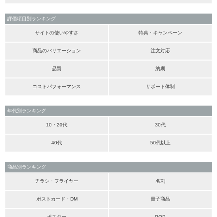
評価項目別ランキング
サイトの使いやすさ
特典・キャンペーン
商品のバリエーション
注文対応
品質
納期
コストパフォーマンス
サポート体制
年代別ランキング
10・20代
30代
40代
50代以上
商品別ランキング
チラシ・フライヤー
名刺
ポストカード・DM
冊子商品
ポスター
POP