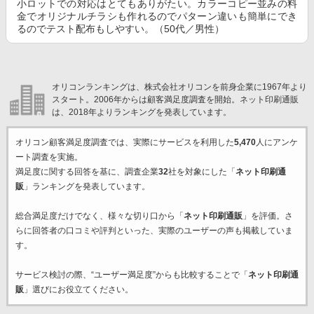
小ロットでの対応はとてもありがたい。カラーコピー並みの料
金でオリジナルチラシも作れるのでパターン違いも簡単にでき
るのでテスト配布もしやすい。（50代／男性）
オリコンランキングは、株式会社オリコンを前身企業に1967年より
スタート。2006年からは顧客満足度調査を開始。ネット印刷通販
は、2018年よりランキングを発表しています。
オリコン顧客満足度調査では、実際にサービスを利用した
5,470
人にアンケ
ート調査を実施。
満足度に関する回答を基に、調査企業
32
社を対象にした「
ネット印刷通
販
」ランキングを発表しています。
総合満足度だけでなく、様々な切り口から「
ネット印刷通販
」を評価。さ
らに回答者の口コミや評判といった、実際のユーザーの声も掲載していま
す。
サービス検討の際、“ユーザー満足度”からも比較することで「
ネット印刷通
販
」選びにお役立てください。