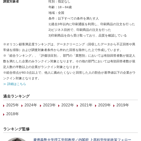
調査対象者
性別：指定なし
年齢：18～84歳
地域：全国
条件：以下すべての条件を満たす人
1)過去3年以内に印刷通販を利用し、印刷商品の注文を行った
2)ビジネス目的で、印刷商品の注文を行った
3)印刷商品を自ら受け取っており、品質を確認している
※オリコン顧客満足度ランキングは、データクリーニング（回収したデータから不正回答や異
常値を排除）および調査対象者条件から外れた回答を除外した上で作成しています。
※「総合ランキング」、「評価項目別」、部門の「業態別」においては有効回答者数が規定人
数を満たした企業のみランクイン対象となります。その他の部門においては有効回答者数が規
定人数の半数以上の企業がランクイン対象となります。
※総合得点が60.0点以上で、他人に薦めたくないと回答した人の割合が基準値以下の企業がラ
ンクイン対象となります。
≫ 詳細はこちら
過去ランキング
2025年
2024年
2023年
2022年
2021年
2020年
2019年
2018年
ランキング監修
慶應義塾大学理工学部教授／内閣府 上席科学技術政策フェロー