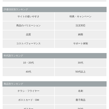
評価項目別ランキング
サイトの使いやすさ
特典・キャンペーン
商品のバリエーション
注文対応
品質
納期
コストパフォーマンス
サポート体制
年代別ランキング
10・20代
30代
40代
50代以上
商品別ランキング
チラシ・フライヤー
名刺
ポストカード・DM
冊子商品
ポスター
POP