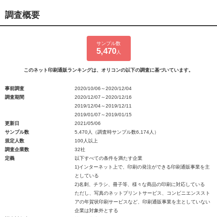
調査概要
サンプル数
5,470
人
このネット印刷通販ランキングは、オリコンの以下の調査に基づいています。
事前調査
2020/10/06～2020/12/04
調査期間
2020/12/07～2020/12/16
2019/12/04～2019/12/11
2019/01/07～2019/01/15
更新日
2021/05/06
サンプル数
5,470人（調査時サンプル数6,174人）
規定人数
100人以上
調査企業数
32社
定義
以下すべての条件を満たす企業
1)インターネット上で、印刷の発注ができる印刷通販事業を主
としている
2)名刺、チラシ、冊子等、様々な商品の印刷に対応している
ただし、写真のネットプリントサービス、コンビニエンススト
アの年賀状印刷サービスなど、印刷通販事業を主としていない
企業は対象外とする