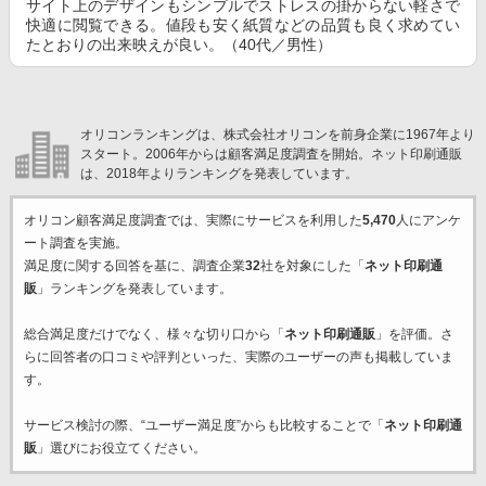
サイト上のデザインもシンプルでストレスの掛からない軽さで
快適に閲覧できる。値段も安く紙質などの品質も良く求めてい
たとおりの出来映えが良い。（40代／男性）
オリコンランキングは、株式会社オリコンを前身企業に1967年より
スタート。2006年からは顧客満足度調査を開始。ネット印刷通販
は、2018年よりランキングを発表しています。
オリコン顧客満足度調査では、実際にサービスを利用した
5,470
人にアンケ
ート調査を実施。
満足度に関する回答を基に、調査企業
32
社を対象にした「
ネット印刷通
販
」ランキングを発表しています。
総合満足度だけでなく、様々な切り口から「
ネット印刷通販
」を評価。さ
らに回答者の口コミや評判といった、実際のユーザーの声も掲載していま
す。
サービス検討の際、“ユーザー満足度”からも比較することで「
ネット印刷通
販
」選びにお役立てください。