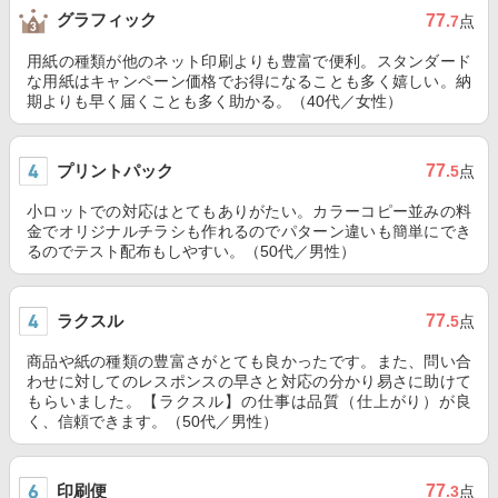
グラフィック
77
.7
点
用紙の種類が他のネット印刷よりも豊富で便利。スタンダード
な用紙はキャンペーン価格でお得になることも多く嬉しい。納
期よりも早く届くことも多く助かる。（40代／女性）
プリントパック
77
.5
点
小ロットでの対応はとてもありがたい。カラーコピー並みの料
金でオリジナルチラシも作れるのでパターン違いも簡単にでき
るのでテスト配布もしやすい。（50代／男性）
ラクスル
77
.5
点
商品や紙の種類の豊富さがとても良かったです。また、問い合
わせに対してのレスポンスの早さと対応の分かり易さに助けて
もらいました。【ラクスル】の仕事は品質（仕上がり）が良
く、信頼できます。（50代／男性）
印刷便
77
.3
点