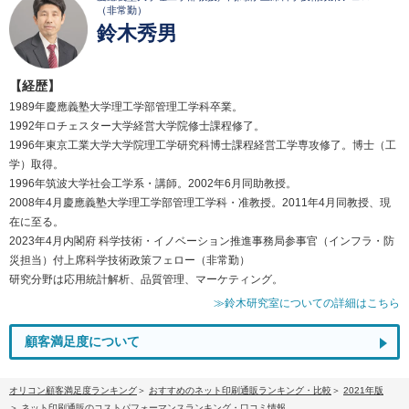
（非常勤）
鈴木秀男
【経歴】
1989年慶應義塾大学理工学部管理工学科卒業。
1992年ロチェスター大学経営大学院修士課程修了。
1996年東京工業大学大学院理工学研究科博士課程経営工学専攻修了。博士（工
学）取得。
1996年筑波大学社会工学系・講師。2002年6月同助教授。
2008年4月慶應義塾大学理工学部管理工学科・准教授。2011年4月同教授、現
在に至る。
2023年4月内閣府 科学技術・イノベーション推進事務局参事官（インフラ・防
災担当）付上席科学技術政策フェロー（非常勤）
研究分野は応用統計解析、品質管理、マーケティング。
≫鈴木研究室についての詳細はこちら
顧客満足度について
オリコン顧客満足度ランキング
おすすめのネット印刷通販ランキング・比較
2021年版
ネット印刷通販のコストパフォーマンスランキング・口コミ情報