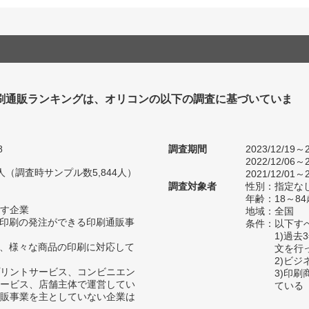
刷通販ランキングは、オリコンの以下の調査に基づいていま
8
調査期間
2023/12/19～2
2022/12/06～2
69人（調査時サンプル数5,844人）
2021/12/01～2
調査対象者
性別：指定な
年齢：18～84
す企業
地域：全国
、印刷の発注ができる印刷通販事
条件：以下す
1)過
等、様々な商品の印刷に対応して
文を行
2)ビ
リントサービス、コンビニエン
3)印
ービス、店舗主体で運営してい
ている
販事業を主としていない企業は