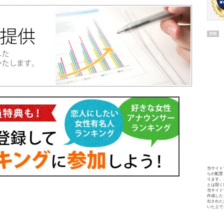
PR
当サイト
らの配置
ります。
とは固く
当サイト
作成した
出された
いた上で