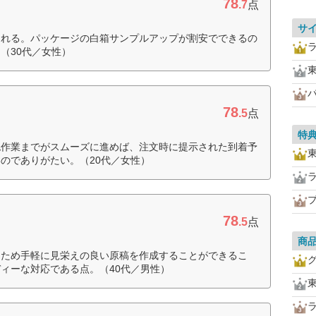
78
.7
点
サ
られる。パッケージの白箱サンプルアップが割安でできるの
（30代／女性）
78
.5
点
特
認作業までがスムーズに進めば、注文時に提示された到着予
のでありがたい。（20代／女性）
78
.5
点
商
なため手軽に見栄えの良い原稿を作成することができるこ
ィーな対応である点。（40代／男性）