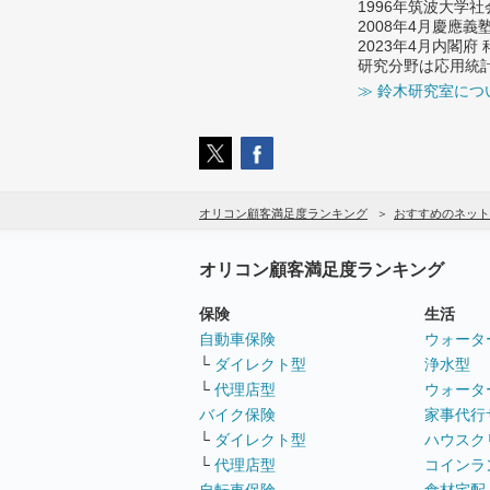
1996年筑波大学
2008年4月慶應
2023年4月内閣
研究分野は応用統
≫ 鈴木研究室につ
オリコン顧客満足度ランキング
おすすめのネット
オリコン顧客満足度ランキング
保険
生活
自動車保険
ウォータ
└
ダイレクト型
浄水型
└
代理店型
ウォータ
バイク保険
家事代行
└
ダイレクト型
ハウスク
└
代理店型
コインラ