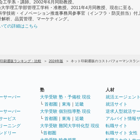
社会工学系・講師。2002年6月同助教授。
義塾大学理工学部管理工学科・准教授。2011年4月同教授、現在に至る。
府 科学技術・イノベーション推進事務局参事官（インフラ・防災担当）
計解析、品質管理、マーケティング。
いての詳細はこちら
印刷通販ランキング・比較
2024年版
ネット印刷通販のコストパフォーマンスラン
塾
人材
ーサーバー
大学受験 塾・予備校 現役
就活エージェン
└
首都圏
｜
東海
｜
近畿
就活サイト
ーサーバー
大学受験 個別指導塾 現役
逆求人型就活サ
サービス
└
首都圏
｜
東海
｜
近畿
アルバイト情報
リーニング
大学受験 難関大学特化型 現役
転職サイト
ンドリー
└
首都圏
転職サイト 女性