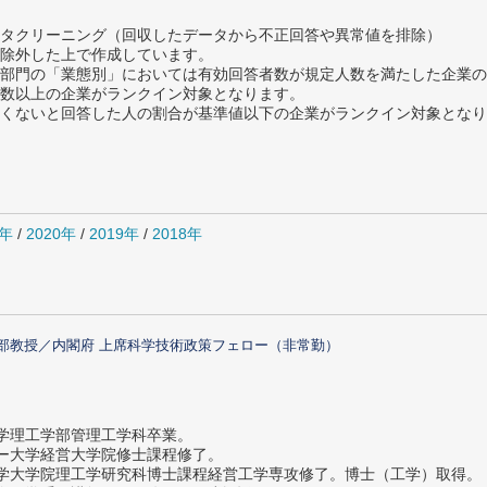
タクリーニング（回収したデータから不正回答や異常値を排除）
除外した上で作成しています。
部門の「業態別」においては有効回答者数が規定人数を満たした企業の
数以上の企業がランクイン対象となります。
めたくないと回答した人の割合が基準値以下の企業がランクイン対象とな
1年
/
2020年
/
2019年
/
2018年
部教授／内閣府 上席科学技術政策フェロー（非常勤）
大学理工学部管理工学科卒業。
ター大学経営大学院修士課程修了。
大学大学院理工学研究科博士課程経営工学専攻修了。博士（工学）取得。