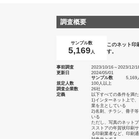
調査概要
サンプル数
このネット印
5,169
す。
人
事前調査
2023/10/16～2023/12/1
更新日
2024/05/01
サンプル数
5,1
規定人数
100人以上
調査企業数
26社
定義
以下すべての条件を満た
1)インターネット上で
業を主としている
2)名刺、チラシ、冊子
いる
ただし、写真のネットプ
スストアの年賀状印刷サ
る印刷業者など、印刷通