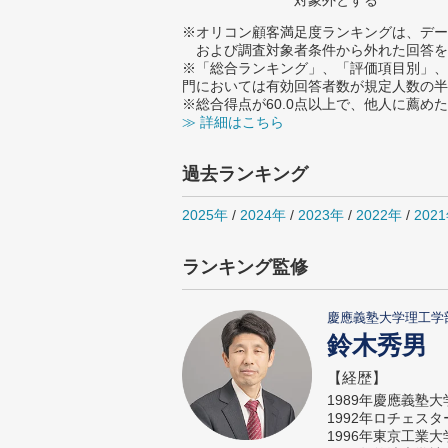
対象外とする
※オリコン顧客満足度ランキングは、デー
および調査対象者条件から外れた回答を
※「総合ランキング」、「評価項目別」、
門においては有効回答者数が規定人数の半
※総合得点が60.0点以上で、他人に薦
≫ 詳細はこちら
過去ランキング
2025年
/
2024年
/
2023年
/
2022年
/
202
ランキング監修
慶應義塾大学理工学
鈴木秀男
【経歴】
1989年慶應義塾
1992年ロチェス
1996年東京工業