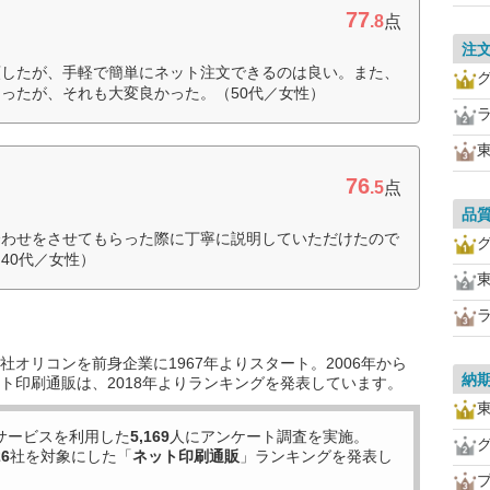
77
.8
点
注
頼したが、手軽で簡単にネット注文できるのは良い。また、
ったが、それも大変良かった。（50代／女性）
76
.5
点
品
合わせをさせてもらった際に丁寧に説明していただけたので
40代／女性）
オリコンを前身企業に1967年よりスタート。2006年から
納
ト印刷通販は、2018年よりランキングを発表しています。
サービスを利用した
5,169
人にアンケート調査を実施。
26
社を対象にした「
ネット印刷通販
」ランキングを発表し