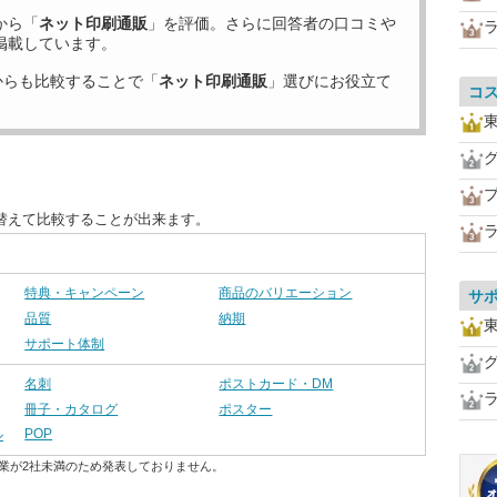
から「
ネット印刷通販
」を評価。さらに回答者の口コミや
掲載しています。
からも比較することで「
ネット印刷通販
」選びにお役立て
コ
替えて比較することが出来ます。
特典・キャンペーン
商品のバリエーション
サ
品質
納期
サポート体制
名刺
ポストカード・DM
冊子・カタログ
ポスター
POP
ル
業が2社未満のため発表しておりません。