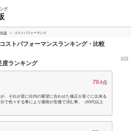
ング
販
24年版
コストパフォーマンス
のコストパフォーマンスランキング・比較
PR
足度ランキング
79
.9
点
いが、それが逆に社内の要望に合わせた修正が直ぐに出来る
分で色々する事により価格が安価で済む事。（60代以上