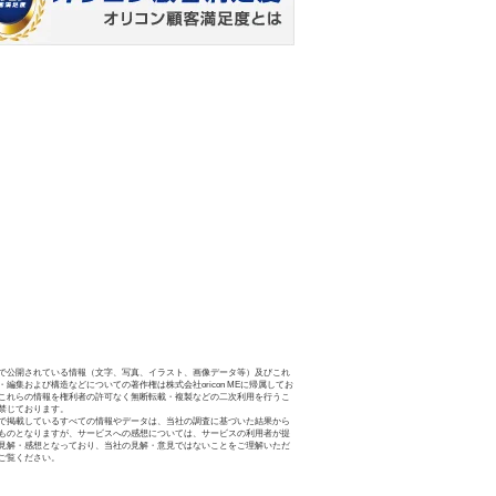
で公開されている情報（文字、写真、イラスト、画像データ等）及びこれ
・編集および構造などについての著作権は株式会社oricon MEに帰属してお
これらの情報を権利者の許可なく無断転載・複製などの二次利用を行うこ
禁じております。
で掲載しているすべての情報やデータは、当社の調査に基づいた結果から
ものとなりますが、サービスへの感想については、サービスの利用者が提
見解・感想となっており、当社の見解・意見ではないことをご理解いただ
ご覧ください。