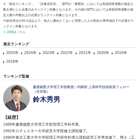
※「総合ランキング」、「評価項目別」、部門の「業態別」においては有効回答者数が規定人
数を満たした企業のみランクイン対象となります。その他の部門においては有効回答者数が規
定人数の半数以上の企業がランクイン対象となります。
※総合得点が60.0点以上で、他人に薦めたくないと回答した人の割合が基準値以下の企業がラ
ンクイン対象となります。
≫ 詳細はこちら
過去ランキング
2025年
2024年
2023年
2022年
2021年
2020年
2019年
2018年
ランキング監修
慶應義塾大学理工学部教授／内閣府 上席科学技術政策フェロー
（非常勤）
鈴木秀男
【経歴】
1989年慶應義塾大学理工学部管理工学科卒業。
1992年ロチェスター大学経営大学院修士課程修了。
1996年東京工業大学大学院理工学研究科博士課程経営工学専攻修了。博士（工