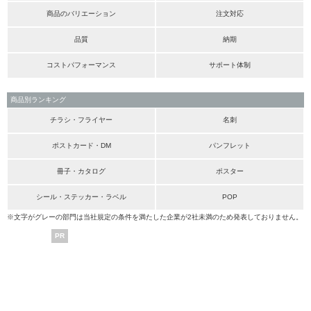
商品のバリエーション
注文対応
品質
納期
コストパフォーマンス
サポート体制
商品別ランキング
チラシ・フライヤー
名刺
ポストカード・DM
パンフレット
冊子・カタログ
ポスター
シール・ステッカー・ラベル
POP
※文字がグレーの部門は当社規定の条件を満たした企業が2社未満のため発表しておりません。
PR