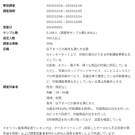
事前調査
2023/10/16～2023/12/18
調査期間
2023/12/19～2023/12/25
2022/12/06～2022/12/14
2021/12/01～2021/12/08
更新日
2024/05/01
サンプル数
5,169人（調査時サンプル数5,844人）
規定人数
100人以上
調査企業数
26社
定義
以下すべての条件を満たす企業
1)インターネット上で、印刷の発注ができる印刷通販事業を主
としている
2)名刺、チラシ、冊子等、様々な商品の印刷に対応している
ただし、写真のネットプリントサービス、コンビニエンススト
アの年賀状印刷サービス、店舗主体で運営している印刷業者な
ど、印刷通販事業を主としていない企業は対象外とする
調査対象者
性別：指定なし
年齢：18～84歳
地域：全国
条件：以下すべての条件を満たす人
1)過去3年以内に印刷通販を利用し、印刷商品の注文を行った
2)ビジネス目的で、印刷商品の注文を行った
3)印刷商品を自ら受け取っており、品質を確認している
※オリコン顧客満足度ランキングは、データクリーニング（回収したデータから不正回答や異
常値を排除）および調査対象者条件から外れた回答を除外した上で作成しています。