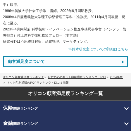
学）取得。
1996年筑波大学社会工学系・講師。2002年6月同助教授。
2008年4月慶應義塾大学理工学部管理工学科・准教授。2011年4月同教授、現
在に至る。
2023年4月内閣府 科学技術・イノベーション推進事務局参事官（インフラ・防
災担当）付上席科学技術政策フェロー（非常勤）
研究分野は応用統計解析、品質管理、マーケティング。
≫鈴木研究室についての詳細はこちら
顧客満足度について
オリコン顧客満足度ランキング
おすすめのネット印刷通販ランキング・比較
2024年版
ネット印刷通販のPOPランキング・口コミ情報
オリコン顧客満足度
ランキング一覧
保険
関連ランキング
金融
関連ランキング