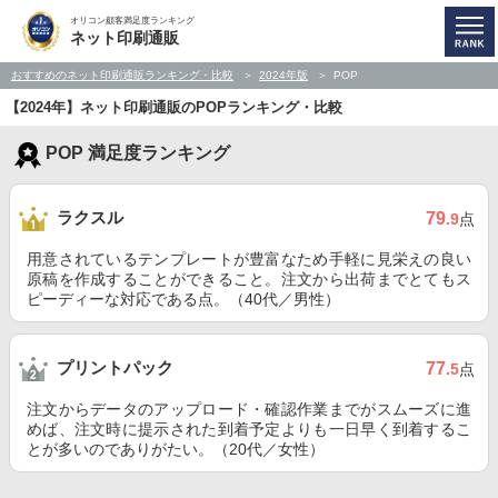
オリコン顧客満足度ランキング
ネット印刷通販
おすすめのネット印刷通販ランキング・比較
2024年版
POP
【2024年】ネット印刷通販のPOPランキング・比較
POP 満足度ランキング
ラクスル
79
.9
点
用意されているテンプレートが豊富なため手軽に見栄えの良い
原稿を作成することができること。注文から出荷までとてもス
ピーディーな対応である点。（40代／男性）
プリントパック
77
.5
点
注文からデータのアップロード・確認作業までがスムーズに進
めば、注文時に提示された到着予定よりも一日早く到着するこ
とが多いのでありがたい。（20代／女性）