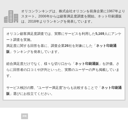
オリコンランキングは、株式会社オリコンを前身企業に1967年より
スタート。2006年からは顧客満足度調査を開始。ネット印刷通販
は、2018年よりランキングを発表しています。
オリコン顧客満足度調査では、実際にサービスを利用した
5,169
人にアンケ
ート調査を実施。
満足度に関する回答を基に、調査企業
26
社を対象にした「
ネット印刷通
販
」ランキングを発表しています。
総合満足度だけでなく、様々な切り口から「
ネット印刷通販
」を評価。さ
らに回答者の口コミや評判といった、実際のユーザーの声も掲載していま
す。
サービス検討の際、“ユーザー満足度”からも比較することで「
ネット印刷通
販
」選びにお役立てください。
PR