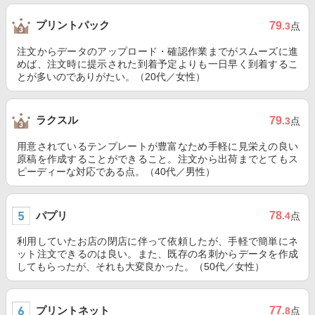
プリントパック
79
.3
点
注文からデータのアップロード・確認作業までがスムーズに進
めば、注文時に提示された到着予定よりも一日早く到着するこ
とが多いのでありがたい。（20代／女性）
ラクスル
79
.3
点
用意されているテンプレートが豊富なため手軽に見栄えの良い
原稿を作成することができること。注文から出荷までとてもス
ピーディーな対応である点。（40代／男性）
パプリ
78
.4
点
利用していたお店の閉店に伴って依頼したが、手軽で簡単にネ
ット注文できるのは良い。また、既存の名刺からデータを作成
してもらったが、それも大変良かった。（50代／女性）
プリントネット
77
.8
点