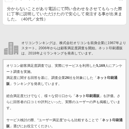
分からないことがあり電話にて問い合わせをさせてもらった際
に丁寧に説明していただけたので安心して発注する事が出来ま
した。（40代／女性）
オリコンランキングは、株式会社オリコンを前身企業に1967年より
スタート。2006年からは顧客満足度調査を開始。ネット印刷通販
は、2018年よりランキングを発表しています。
オリコン顧客満足度調査では、実際にサービスを利用した
5,169
人にアンケ
ート調査を実施。
満足度に関する回答を基に、調査企業
26
社を対象にした「
ネット印刷通
販
」ランキングを発表しています。
総合満足度だけでなく、様々な切り口から「
ネット印刷通販
」を評価。さ
らに回答者の口コミや評判といった、実際のユーザーの声も掲載していま
す。
サービス検討の際、“ユーザー満足度”からも比較することで「
ネット印刷通
販
」選びにお役立てください。