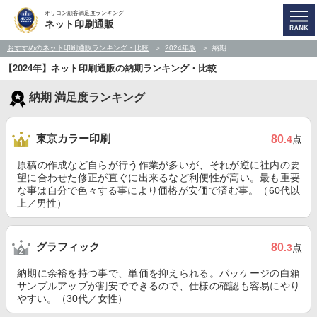
オリコン顧客満足度ランキング
ネット印刷通販
おすすめのネット印刷通販ランキング・比較
2024年版
納期
【2024年】ネット印刷通販の納期ランキング・比較
納期 満足度ランキング
東京カラー印刷
80
.4
点
原稿の作成など自らが行う作業が多いが、それが逆に社内の要
望に合わせた修正が直ぐに出来るなど利便性が高い。最も重要
な事は自分で色々する事により価格が安価で済む事。（60代以
上／男性）
グラフィック
80
.3
点
納期に余裕を持つ事で、単価を抑えられる。パッケージの白箱
サンプルアップが割安でできるので、仕様の確認も容易にやり
やすい。（30代／女性）