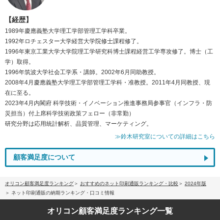
【経歴】
1989年慶應義塾大学理工学部管理工学科卒業。
1992年ロチェスター大学経営大学院修士課程修了。
1996年東京工業大学大学院理工学研究科博士課程経営工学専攻修了。博士（工
学）取得。
1996年筑波大学社会工学系・講師。2002年6月同助教授。
2008年4月慶應義塾大学理工学部管理工学科・准教授。2011年4月同教授、現
在に至る。
2023年4月内閣府 科学技術・イノベーション推進事務局参事官（インフラ・防
災担当）付上席科学技術政策フェロー（非常勤）
研究分野は応用統計解析、品質管理、マーケティング。
≫鈴木研究室についての詳細はこちら
顧客満足度について
オリコン顧客満足度ランキング
おすすめのネット印刷通販ランキング・比較
2024年版
ネット印刷通販の納期ランキング・口コミ情報
オリコン顧客満足度
ランキング一覧