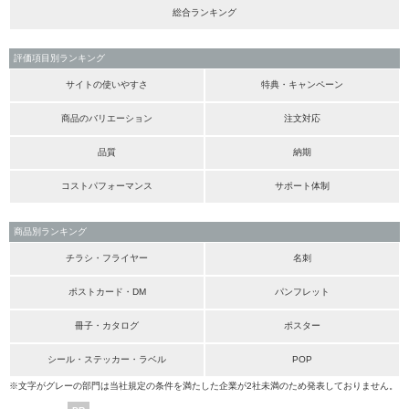
総合ランキング
評価項目別ランキング
サイトの使いやすさ
特典・キャンペーン
商品のバリエーション
注文対応
品質
納期
コストパフォーマンス
サポート体制
商品別ランキング
チラシ・フライヤー
名刺
ポストカード・DM
パンフレット
冊子・カタログ
ポスター
シール・ステッカー・ラベル
POP
※文字がグレーの部門は当社規定の条件を満たした企業が2社未満のため発表しておりません。