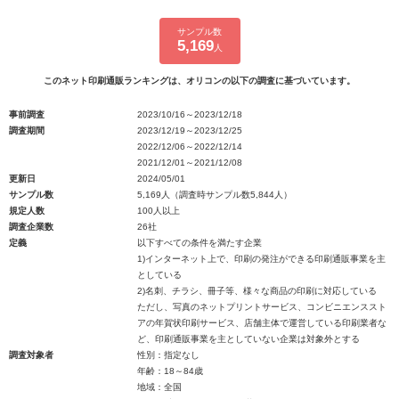
サンプル数
5,169
人
このネット印刷通販ランキングは、オリコンの以下の調査に基づいています。
事前調査
2023/10/16～2023/12/18
調査期間
2023/12/19～2023/12/25
2022/12/06～2022/12/14
2021/12/01～2021/12/08
更新日
2024/05/01
サンプル数
5,169人（調査時サンプル数5,844人）
規定人数
100人以上
調査企業数
26社
定義
以下すべての条件を満たす企業
1)インターネット上で、印刷の発注ができる印刷通販事業を主
としている
2)名刺、チラシ、冊子等、様々な商品の印刷に対応している
ただし、写真のネットプリントサービス、コンビニエンススト
アの年賀状印刷サービス、店舗主体で運営している印刷業者な
ど、印刷通販事業を主としていない企業は対象外とする
調査対象者
性別：指定なし
年齢：18～84歳
地域：全国