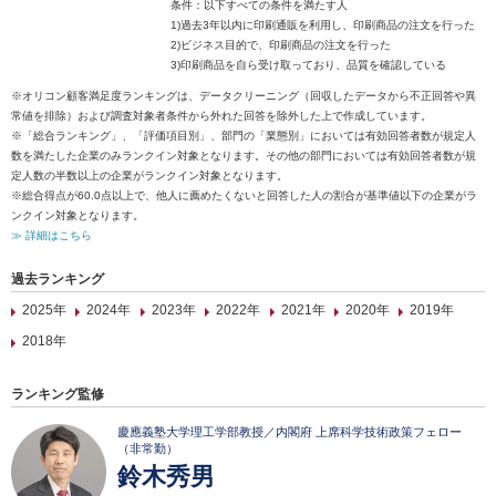
条件：以下すべての条件を満たす人
1)過去3年以内に印刷通販を利用し、印刷商品の注文を行った
2)ビジネス目的で、印刷商品の注文を行った
3)印刷商品を自ら受け取っており、品質を確認している
※オリコン顧客満足度ランキングは、データクリーニング（回収したデータから不正回答や異
常値を排除）および調査対象者条件から外れた回答を除外した上で作成しています。
※「総合ランキング」、「評価項目別」、部門の「業態別」においては有効回答者数が規定人
数を満たした企業のみランクイン対象となります。その他の部門においては有効回答者数が規
定人数の半数以上の企業がランクイン対象となります。
※総合得点が60.0点以上で、他人に薦めたくないと回答した人の割合が基準値以下の企業がラ
ンクイン対象となります。
≫ 詳細はこちら
過去ランキング
2025年
2024年
2023年
2022年
2021年
2020年
2019年
2018年
ランキング監修
慶應義塾大学理工学部教授／内閣府 上席科学技術政策フェロー
（非常勤）
鈴木秀男