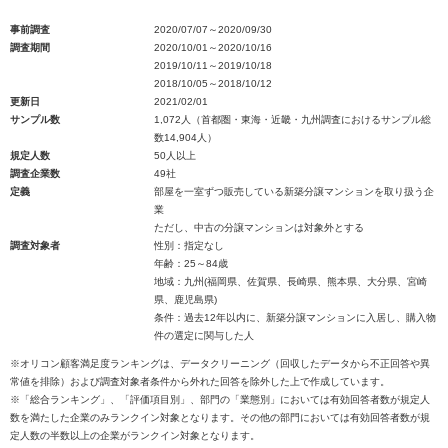
事前調査
2020/07/07～2020/09/30
調査期間
2020/10/01～2020/10/16
2019/10/11～2019/10/18
2018/10/05～2018/10/12
更新日
2021/02/01
サンプル数
1,072人（首都圏・東海・近畿・九州調査におけるサンプル総
数14,904人）
規定人数
50人以上
調査企業数
49社
定義
部屋を一室ずつ販売している新築分譲マンションを取り扱う企
業
ただし、中古の分譲マンションは対象外とする
調査対象者
性別：指定なし
年齢：25～84歳
地域：九州(福岡県、佐賀県、長崎県、熊本県、大分県、宮崎
県、鹿児島県)
条件：過去12年以内に、新築分譲マンションに入居し、購入物
件の選定に関与した人
※オリコン顧客満足度ランキングは、データクリーニング（回収したデータから不正回答や異
常値を排除）および調査対象者条件から外れた回答を除外した上で作成しています。
※「総合ランキング」、「評価項目別」、部門の「業態別」においては有効回答者数が規定人
数を満たした企業のみランクイン対象となります。その他の部門においては有効回答者数が規
定人数の半数以上の企業がランクイン対象となります。