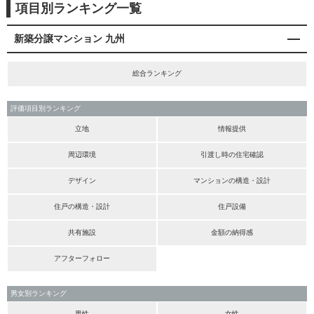
項目別ランキング一覧
新築分譲マンション 九州
総合ランキング
評価項目別ランキング
立地
情報提供
周辺環境
引渡し時の住宅確認
デザイン
マンションの構造・設計
住戸の構造・設計
住戸設備
共有施設
金額の納得感
アフターフォロー
男女別ランキング
男性
女性