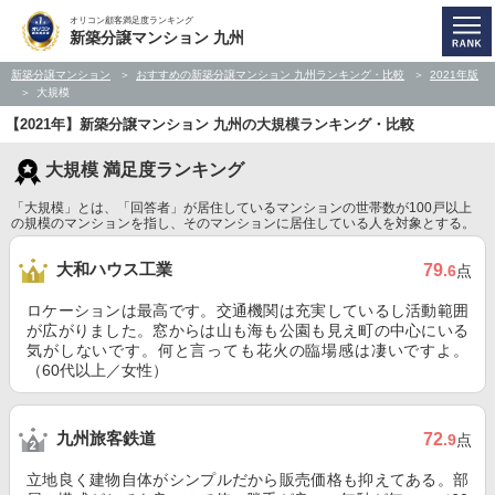
オリコン顧客満足度ランキング
新築分譲マンション 九州
新築分譲マンション
おすすめの新築分譲マンション 九州ランキング・比較
2021年版
大規模
【2021年】新築分譲マンション 九州の大規模ランキング・比較
大規模 満足度ランキング
「大規模」とは、「回答者」が居住しているマンションの世帯数が100戸以上
の規模のマンションを指し、そのマンションに居住している人を対象とする。
大和ハウス工業
79
.6
点
ロケーションは最高です。交通機関は充実しているし活動範囲
が広がりました。窓からは山も海も公園も見え町の中心にいる
気がしないです。何と言っても花火の臨場感は凄いですよ。
（60代以上／女性）
九州旅客鉄道
72
.9
点
立地良く建物自体がシンプルだから販売価格も抑えてある。部