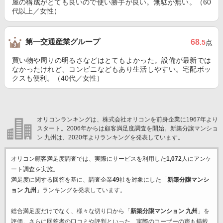
屋の構成がとても良いので使い勝手が良い。無駄が無い。（60
代以上／女性）
第一交通産業グループ
68
.5
点
買い物や周りの明るさなどはとてもよかった。設備が最新では
なかったけれど、コンビニなどもあり生活しやすい。宅配ボッ
クスも便利。（40代／女性）
オリコンランキングは、株式会社オリコンを前身企業に1967年より
スタート。2006年からは顧客満足度調査を開始。新築分譲マンショ
ン 九州は、2020年よりランキングを発表しています。
オリコン顧客満足度調査では、実際にサービスを利用した
1,072
人にアンケ
ート調査を実施。
満足度に関する回答を基に、調査企業
49
社を対象にした「
新築分譲マンシ
ョン 九州
」ランキングを発表しています。
総合満足度だけでなく、様々な切り口から「
新築分譲マンション 九州
」を
評価。さらに回答者の口コミや評判といった、実際のユーザーの声も掲載