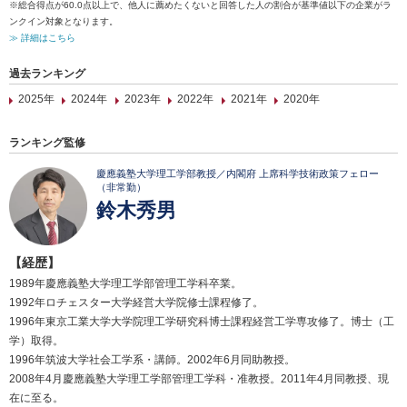
※総合得点が60.0点以上で、他人に薦めたくないと回答した人の割合が基準値以下の企業がラ
ンクイン対象となります。
≫ 詳細はこちら
過去ランキング
2025年
2024年
2023年
2022年
2021年
2020年
ランキング監修
慶應義塾大学理工学部教授／内閣府 上席科学技術政策フェロー
（非常勤）
鈴木秀男
【経歴】
1989年慶應義塾大学理工学部管理工学科卒業。
1992年ロチェスター大学経営大学院修士課程修了。
1996年東京工業大学大学院理工学研究科博士課程経営工学専攻修了。博士（工
学）取得。
1996年筑波大学社会工学系・講師。2002年6月同助教授。
2008年4月慶應義塾大学理工学部管理工学科・准教授。2011年4月同教授、現
在に至る。