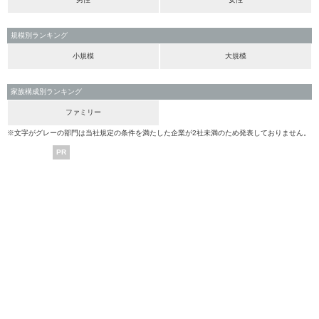
規模別ランキング
小規模
大規模
家族構成別ランキング
ファミリー
※文字がグレーの部門は当社規定の条件を満たした企業が2社未満のため発表しておりません。
PR