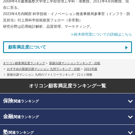
2008年4月慶應義塾大学理工学部管理工学科・准教授。2011年4月同教授、現
在に至る。
2023年4月内閣府 科学技術・イノベーション推進事務局参事官（インフラ・防
災担当）付上席科学技術政策フェロー（非常勤）
研究分野は応用統計解析、品質管理、マーケティング。
≫鈴木研究室についての詳細はこちら
顧客満足度について
オリコン顧客満足度ランキング
新築分譲マンションランキング・比較
おすすめの新築分譲マンション 九州ランキング・比較
2021年版
新築分譲マンション 九州のファミリーランキング・口コミ情報
オリコン顧客満足度
ランキング一覧
保険
関連ランキング
金融
関連ランキング
塾
関連ランキング