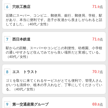
穴吹工務店
71
.9
点
近隣にスーパー、コンビニ、郵便局、銀行、郵便局、学校、駅
があり、本当に便利です。息子が友達から羨ましがられると話
してました。（40代／女性）
西日本鉄道
71
.0
点
駅からの距離、スーパーやコンビニの利便性、幼稚園、小学校
の通いやすさなど住んでみてから良い場所だと実感している。
（40代／女性）
エス トラスト
70
.7
点
ゴミを取りに来てくれるサービスがとても便利で、管理人さん
がいつも清掃や、植木の手入れなど、丁寧にしてくださってい
る。（40代／女性）
第一交通産業グループ
69
.8
点