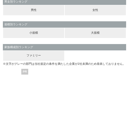
男女別ランキング
男性
女性
規模別ランキング
小規模
大規模
家族構成別ランキング
ファミリー
※文字がグレーの部門は当社規定の条件を満たした企業が2社未満のため発表しておりません。
PR