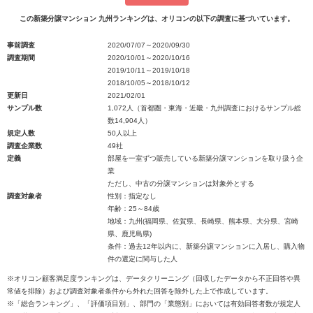
この新築分譲マンション 九州ランキングは、オリコンの以下の調査に基づいています。
事前調査
2020/07/07～2020/09/30
調査期間
2020/10/01～2020/10/16
2019/10/11～2019/10/18
2018/10/05～2018/10/12
更新日
2021/02/01
サンプル数
1,072人（首都圏・東海・近畿・九州調査におけるサンプル総
数14,904人）
規定人数
50人以上
調査企業数
49社
定義
部屋を一室ずつ販売している新築分譲マンションを取り扱う企
業
ただし、中古の分譲マンションは対象外とする
調査対象者
性別：指定なし
年齢：25～84歳
地域：九州(福岡県、佐賀県、長崎県、熊本県、大分県、宮崎
県、鹿児島県)
条件：過去12年以内に、新築分譲マンションに入居し、購入物
件の選定に関与した人
※オリコン顧客満足度ランキングは、データクリーニング（回収したデータから不正回答や異
常値を排除）および調査対象者条件から外れた回答を除外した上で作成しています。
※「総合ランキング」、「評価項目別」、部門の「業態別」においては有効回答者数が規定人