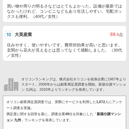
買い物や周りの明るさなどはとてもよかった。設備が最新では
なかったけれど、コンビニなどもあり生活しやすい。宅配ボッ
クスも便利。（40代／女性）
大英産業
69
.5
点
住みやすく、使いやすいです。費用対効果が高いと思います。
玄関から花火が見えるとは思ってなくて感動しました。（30代
／女性）
オリコンランキングは、株式会社オリコンを前身企業に1967年より
スタート。2006年からは顧客満足度調査を開始。新築分譲マンショ
ン 九州は、2020年よりランキングを発表しています。
オリコン顧客満足度調査では、実際にサービスを利用した
1,072
人にアンケ
ート調査を実施。
満足度に関する回答を基に、調査企業
49
社を対象にした「
新築分譲マンシ
ョン 九州
」ランキングを発表しています。