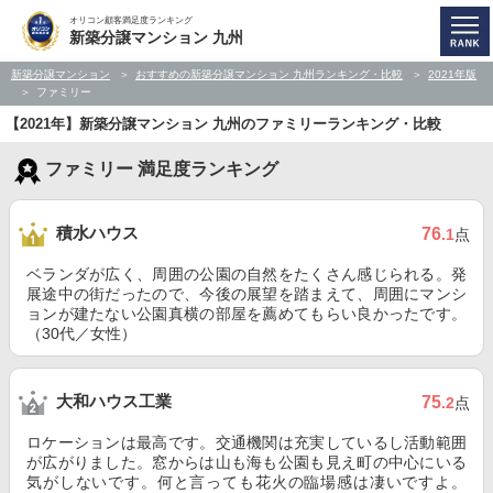
オリコン顧客満足度ランキング
新築分譲マンション 九州
新築分譲マンション
おすすめの新築分譲マンション 九州ランキング・比較
2021年版
ファミリー
【2021年】新築分譲マンション 九州のファミリーランキング・比較
ファミリー 満足度ランキング
積水ハウス
76
.1
点
ベランダが広く、周囲の公園の自然をたくさん感じられる。発
展途中の街だったので、今後の展望を踏まえて、周囲にマンシ
ョンが建たない公園真横の部屋を薦めてもらい良かったです。
（30代／女性）
大和ハウス工業
75
.2
点
ロケーションは最高です。交通機関は充実しているし活動範囲
が広がりました。窓からは山も海も公園も見え町の中心にいる
気がしないです。何と言っても花火の臨場感は凄いですよ。