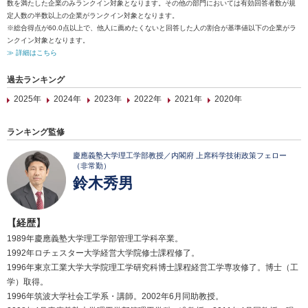
数を満たした企業のみランクイン対象となります。その他の部門においては有効回答者数が規
定人数の半数以上の企業がランクイン対象となります。
※総合得点が60.0点以上で、他人に薦めたくないと回答した人の割合が基準値以下の企業がラ
ンクイン対象となります。
≫ 詳細はこちら
過去ランキング
2025年
2024年
2023年
2022年
2021年
2020年
ランキング監修
慶應義塾大学理工学部教授／内閣府 上席科学技術政策フェロー
（非常勤）
鈴木秀男
【経歴】
1989年慶應義塾大学理工学部管理工学科卒業。
1992年ロチェスター大学経営大学院修士課程修了。
1996年東京工業大学大学院理工学研究科博士課程経営工学専攻修了。博士（工
学）取得。
1996年筑波大学社会工学系・講師。2002年6月同助教授。