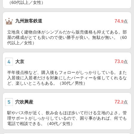
（60代以上／女性）
九州旅客鉄道
74
.9
点
立地良く建物自体がシンプルだから販売価格も抑えてある。部
屋の構成がとても良いので使い勝手が良い。無駄が無い。（60
代以上／女性）
大京
73
.0
点
半年後点検など、購入後もフォローがしっかりしている。また
入居後に入居者だけを対象にしたパーティーを催してくれるな
ど、楽しいところもある。（30代／男性）
穴吹興産
72
.2
点
駅やバス停が近く、飲み会もほぼ歩いて行ける立地のよさ。管
理サポートがしっかりしているので、困り事があれば、何でも
電話で相談できる。（40代／女性）