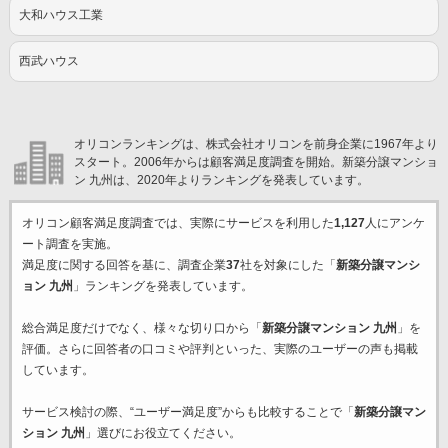
大和ハウス工業
西武ハウス
オリコンランキングは、株式会社オリコンを前身企業に1967年より
スタート。2006年からは顧客満足度調査を開始。新築分譲マンショ
ン 九州は、2020年よりランキングを発表しています。
オリコン顧客満足度調査では、実際にサービスを利用した
1,127
人にアンケ
ート調査を実施。
満足度に関する回答を基に、調査企業
37
社を対象にした「
新築分譲マンシ
ョン 九州
」ランキングを発表しています。
総合満足度だけでなく、様々な切り口から「
新築分譲マンション 九州
」を
評価。さらに回答者の口コミや評判といった、実際のユーザーの声も掲載
しています。
サービス検討の際、“ユーザー満足度”からも比較することで「
新築分譲マン
ション 九州
」選びにお役立てください。