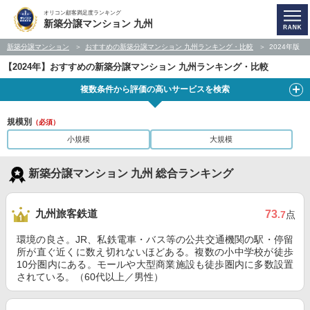
オリコン顧客満足度ランキング
新築分譲マンション 九州
新築分譲マンション
おすすめの新築分譲マンション 九州ランキング・比較
2024年版
【2024年】おすすめの新築分譲マンション 九州ランキング・比較
複数条件から評価の高いサービスを検索
規模別
（必須）
小規模
大規模
新築分譲マンション 九州 総合ランキング
九州旅客鉄道
73
.7
点
環境の良さ。JR、私鉄電車・バス等の公共交通機関の駅・停留
所が直ぐ近くに数え切れないほどある。複数の小中学校が徒歩
10分圏内にある。モールや大型商業施設も徒歩圏内に多数設置
されている。（60代以上／男性）