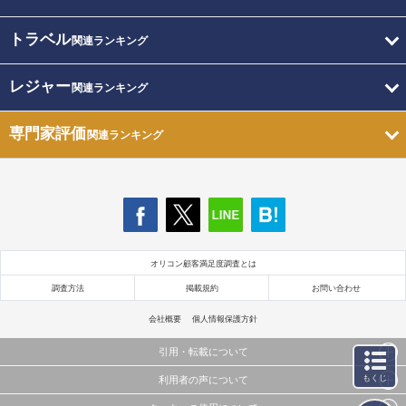
トラベル
関連ランキング
レジャー
関連ランキング
専門家評価
関連ランキング
オリコン顧客満足度調査とは
調査方法
掲載規約
お問い合わせ
会社概要
個人情報保護方針
引用・転載について
もくじ
利用者の声について
当サイトで公開されている情報（文字、写真、イラスト、画像データ等）及びこれらの配置・
編集および構造などについての著作権は株式会社oricon MEに帰属しております。