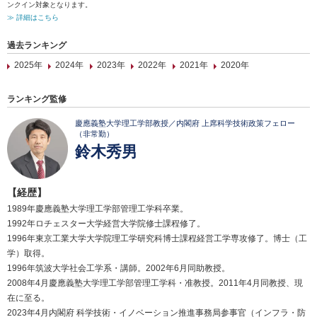
ンクイン対象となります。
≫ 詳細はこちら
過去ランキング
2025年
2024年
2023年
2022年
2021年
2020年
ランキング監修
慶應義塾大学理工学部教授／内閣府 上席科学技術政策フェロー
（非常勤）
鈴木秀男
【経歴】
1989年慶應義塾大学理工学部管理工学科卒業。
1992年ロチェスター大学経営大学院修士課程修了。
1996年東京工業大学大学院理工学研究科博士課程経営工学専攻修了。博士（工
学）取得。
1996年筑波大学社会工学系・講師。2002年6月同助教授。
2008年4月慶應義塾大学理工学部管理工学科・准教授。2011年4月同教授、現
在に至る。
2023年4月内閣府 科学技術・イノベーション推進事務局参事官（インフラ・防