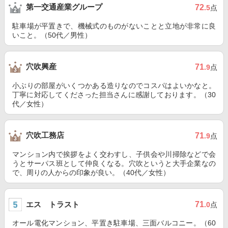
第一交通産業グループ
72
.5
点
駐車場が平置きで、機械式のものがないことと立地が非常に良
いこと。（50代／男性）
穴吹興産
71
.9
点
小ぶりの部屋がいくつかある造りなのでコスパはよいかなと。
丁寧に対応してくださった担当さんに感謝しております。（30
代／女性）
穴吹工務店
71
.9
点
マンション内で挨拶をよく交わすし、子供会や川掃除などで会
うとサーパス班として仲良くなる。穴吹というと大手企業なの
で、周りの人からの印象が良い。（40代／女性）
エス トラスト
71
.0
点
オール電化マンション、平置き駐車場、三面バルコニー。（60