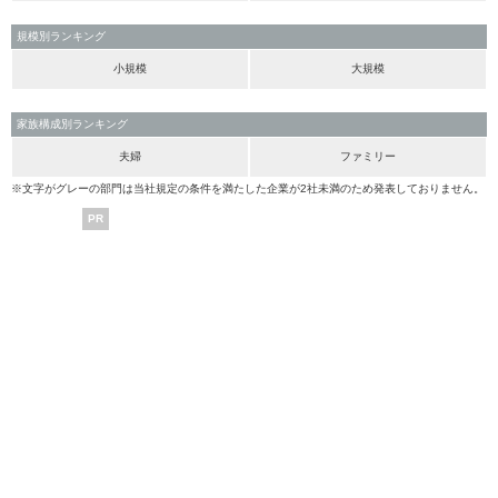
規模別ランキング
小規模
大規模
家族構成別ランキング
夫婦
ファミリー
※文字がグレーの部門は当社規定の条件を満たした企業が2社未満のため発表しておりません。
PR