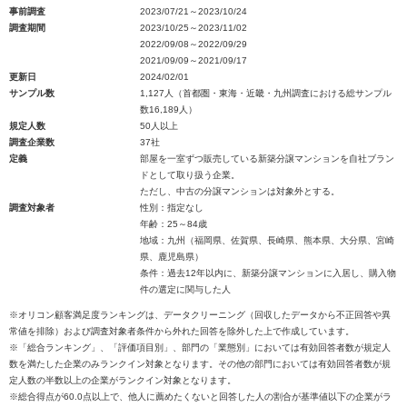
事前調査
2023/07/21～2023/10/24
調査期間
2023/10/25～2023/11/02
2022/09/08～2022/09/29
2021/09/09～2021/09/17
更新日
2024/02/01
サンプル数
1,127人（首都圏・東海・近畿・九州調査における総サンプル
数16,189人）
規定人数
50人以上
調査企業数
37社
定義
部屋を一室ずつ販売している新築分譲マンションを自社ブラン
ドとして取り扱う企業。
ただし、中古の分譲マンションは対象外とする。
調査対象者
性別：指定なし
年齢：25～84歳
地域：九州（福岡県、佐賀県、長崎県、熊本県、大分県、宮崎
県、鹿児島県）
条件：過去12年以内に、新築分譲マンションに入居し、購入物
件の選定に関与した人
※オリコン顧客満足度ランキングは、データクリーニング（回収したデータから不正回答や異
常値を排除）および調査対象者条件から外れた回答を除外した上で作成しています。
※「総合ランキング」、「評価項目別」、部門の「業態別」においては有効回答者数が規定人
数を満たした企業のみランクイン対象となります。その他の部門においては有効回答者数が規
定人数の半数以上の企業がランクイン対象となります。
※総合得点が60.0点以上で、他人に薦めたくないと回答した人の割合が基準値以下の企業がラ