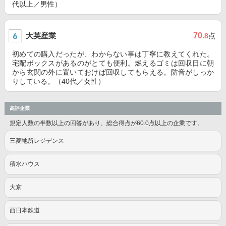
代以上／男性）
大英産業
70
.8
点
初めての購入だったが、わからない事は丁寧に教えてくれた。
宅配ボックスがあるのがとても便利。燃えるゴミは回収日に朝
から玄関の外に置いておけば回収してもらえる。防音がしっか
りしている。（40代／女性）
高評企業
規定人数の半数以上の回答があり、総合得点が60.0点以上の企業です。
三菱地所レジデンス
積水ハウス
大京
西日本鉄道