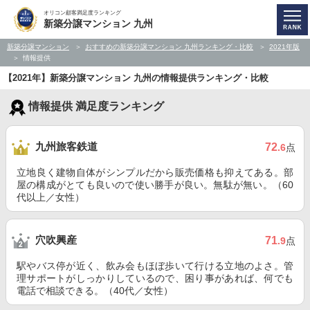
オリコン顧客満足度ランキング
新築分譲マンション 九州
新築分譲マンション
おすすめの新築分譲マンション 九州ランキング・比較
2021年版
情報提供
【2021年】新築分譲マンション 九州の情報提供ランキング・比較
情報提供 満足度ランキング
九州旅客鉄道
72
.6
点
立地良く建物自体がシンプルだから販売価格も抑えてある。部
屋の構成がとても良いので使い勝手が良い。無駄が無い。（60
代以上／女性）
穴吹興産
71
.9
点
駅やバス停が近く、飲み会もほぼ歩いて行ける立地のよさ。管
理サポートがしっかりしているので、困り事があれば、何でも
電話で相談できる。（40代／女性）