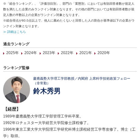
※「総合ランキング」、「評価項目別」、部門の「業態別」においては有効回答者数が規定人
数を満たした企業のみランクイン対象となります。その他の部門においては有効回答者数が規
定人数の半数以上の企業がランクイン対象となります。
※総合得点が60.0点以上で、他人に薦めたくないと回答した人の割合が基準値以下の企業がラ
ンクイン対象となります。
≫ 詳細はこちら
過去ランキング
2025年
2024年
2023年
2022年
2021年
2020年
ランキング監修
慶應義塾大学理工学部教授／内閣府 上席科学技術政策フェロー
（非常勤）
鈴木秀男
【経歴】
1989年慶應義塾大学理工学部管理工学科卒業。
1992年ロチェスター大学経営大学院修士課程修了。
1996年東京工業大学大学院理工学研究科博士課程経営工学専攻修了。博士（工
学）取得。