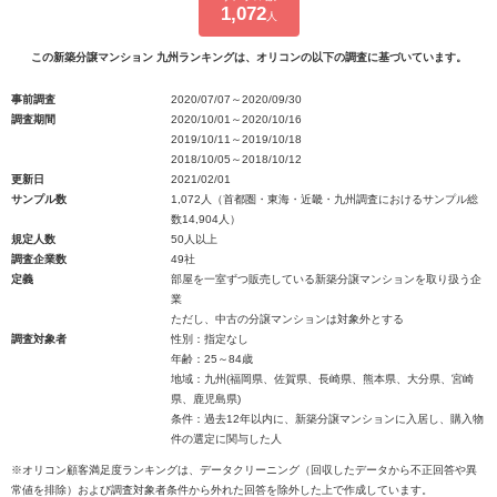
1,072
人
この新築分譲マンション 九州ランキングは、オリコンの以下の調査に基づいています。
事前調査
2020/07/07～2020/09/30
調査期間
2020/10/01～2020/10/16
2019/10/11～2019/10/18
2018/10/05～2018/10/12
更新日
2021/02/01
サンプル数
1,072人（首都圏・東海・近畿・九州調査におけるサンプル総
数14,904人）
規定人数
50人以上
調査企業数
49社
定義
部屋を一室ずつ販売している新築分譲マンションを取り扱う企
業
ただし、中古の分譲マンションは対象外とする
調査対象者
性別：指定なし
年齢：25～84歳
地域：九州(福岡県、佐賀県、長崎県、熊本県、大分県、宮崎
県、鹿児島県)
条件：過去12年以内に、新築分譲マンションに入居し、購入物
件の選定に関与した人
※オリコン顧客満足度ランキングは、データクリーニング（回収したデータから不正回答や異
常値を排除）および調査対象者条件から外れた回答を除外した上で作成しています。