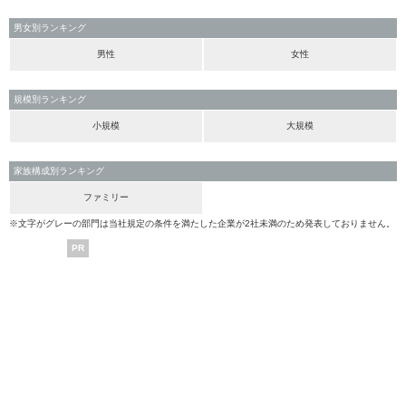
男女別ランキング
男性
女性
規模別ランキング
小規模
大規模
家族構成別ランキング
ファミリー
※文字がグレーの部門は当社規定の条件を満たした企業が2社未満のため発表しておりません。
PR