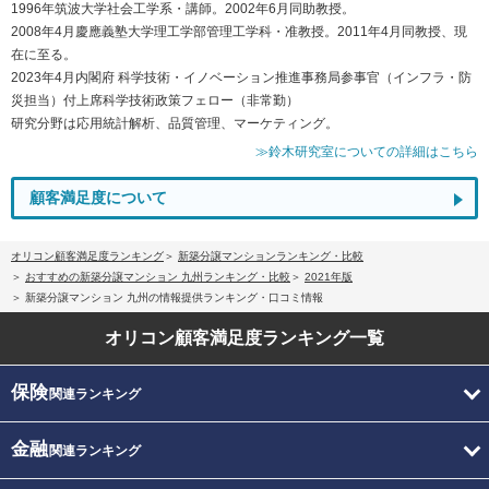
1996年筑波大学社会工学系・講師。2002年6月同助教授。
2008年4月慶應義塾大学理工学部管理工学科・准教授。2011年4月同教授、現
在に至る。
2023年4月内閣府 科学技術・イノベーション推進事務局参事官（インフラ・防
災担当）付上席科学技術政策フェロー（非常勤）
研究分野は応用統計解析、品質管理、マーケティング。
≫鈴木研究室についての詳細はこちら
顧客満足度について
オリコン顧客満足度ランキング
新築分譲マンションランキング・比較
おすすめの新築分譲マンション 九州ランキング・比較
2021年版
新築分譲マンション 九州の情報提供ランキング・口コミ情報
オリコン顧客満足度
ランキング一覧
保険
関連ランキング
金融
関連ランキング