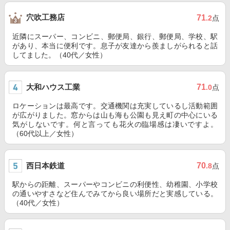
穴吹工務店
71
.2
点
近隣にスーパー、コンビニ、郵便局、銀行、郵便局、学校、駅
があり、本当に便利です。息子が友達から羨ましがられると話
してました。（40代／女性）
大和ハウス工業
71
.0
点
ロケーションは最高です。交通機関は充実しているし活動範囲
が広がりました。窓からは山も海も公園も見え町の中心にいる
気がしないです。何と言っても花火の臨場感は凄いですよ。
（60代以上／女性）
西日本鉄道
70
.8
点
駅からの距離、スーパーやコンビニの利便性、幼稚園、小学校
の通いやすさなど住んでみてから良い場所だと実感している。
（40代／女性）