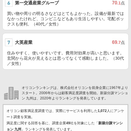
第一交通産業グループ
70
.1
点
買い物や周りの明るさなどはとてもよかった。設備が最新では
なかったけれど、コンビニなどもあり生活しやすい。宅配ボッ
クスも便利。（40代／女性）
大英産業
69
.7
点
住みやすく、使いやすいです。費用対効果が高いと思います。
玄関から花火が見えるとは思ってなくて感動しました。（30代
／女性）
オリコンランキングは、株式会社オリコンを前身企業に1967年より
スタート。2006年からは顧客満足度調査を開始。新築分譲マンショ
ン 九州は、2020年よりランキングを発表しています。
オリコン顧客満足度調査では、実際にサービスを利用した
1,072
人にアンケ
ート調査を実施。
満足度に関する回答を基に、調査企業
49
社を対象にした「
新築分譲マンシ
ョン 九州
」ランキングを発表しています。