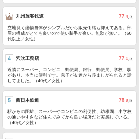
九州旅客鉄道
77
.4
点
立地良く建物自体がシンプルだから販売価格も抑えてある。部
屋の構成がとても良いので使い勝手が良い。無駄が無い。（60
代以上／女性）
穴吹工務店
77
.1
点
近隣にスーパー、コンビニ、郵便局、銀行、郵便局、学校、駅
があり、本当に便利です。息子が友達から羨ましがられると話
してました。（40代／女性）
西日本鉄道
76
.9
点
駅からの距離、スーパーやコンビニの利便性、幼稚園、小学校
の通いやすさなど住んでみてから良い場所だと実感している。
（40代／女性）