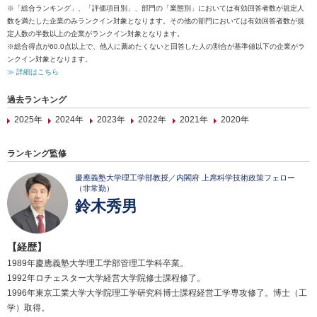
※「総合ランキング」、「評価項目別」、部門の「業態別」においては有効回答者数が規定人
数を満たした企業のみランクイン対象となります。その他の部門においては有効回答者数が規
定人数の半数以上の企業がランクイン対象となります。
※総合得点が60.0点以上で、他人に薦めたくないと回答した人の割合が基準値以下の企業がラ
ンクイン対象となります。
≫ 詳細はこちら
過去ランキング
2025年
2024年
2023年
2022年
2021年
2020年
ランキング監修
慶應義塾大学理工学部教授／内閣府 上席科学技術政策フェロー
（非常勤）
鈴木秀男
【経歴】
1989年慶應義塾大学理工学部管理工学科卒業。
1992年ロチェスター大学経営大学院修士課程修了。
1996年東京工業大学大学院理工学研究科博士課程経営工学専攻修了。博士（工
学）取得。