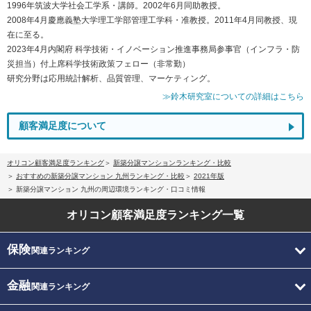
1996年筑波大学社会工学系・講師。2002年6月同助教授。
2008年4月慶應義塾大学理工学部管理工学科・准教授。2011年4月同教授、現
在に至る。
2023年4月内閣府 科学技術・イノベーション推進事務局参事官（インフラ・防
災担当）付上席科学技術政策フェロー（非常勤）
研究分野は応用統計解析、品質管理、マーケティング。
≫鈴木研究室についての詳細はこちら
顧客満足度について
オリコン顧客満足度ランキング
新築分譲マンションランキング・比較
おすすめの新築分譲マンション 九州ランキング・比較
2021年版
新築分譲マンション 九州の周辺環境ランキング・口コミ情報
オリコン顧客満足度
ランキング一覧
保険
関連ランキング
金融
関連ランキング