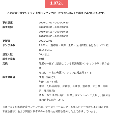
1,072
人
この新築分譲マンション 九州ランキングは、オリコンの以下の調査に基づいています。
事前調査
2020/07/07～2020/09/30
調査期間
2020/10/01～2020/10/16
2019/10/11～2019/10/18
2018/10/05～2018/10/12
更新日
2021/02/01
サンプル数
1,072人（首都圏・東海・近畿・九州調査におけるサンプル総
数14,904人）
規定人数
50人以上
調査企業数
49社
定義
部屋を一室ずつ販売している新築分譲マンションを取り扱う企
業
ただし、中古の分譲マンションは対象外とする
調査対象者
性別：指定なし
年齢：25～84歳
地域：九州(福岡県、佐賀県、長崎県、熊本県、大分県、宮崎
県、鹿児島県)
条件：過去12年以内に、新築分譲マンションに入居し、購入物
件の選定に関与した人
※オリコン顧客満足度ランキングは、データクリーニング（回収したデータから不正回答や異
常値を排除）および調査対象者条件から外れた回答を除外した上で作成しています。