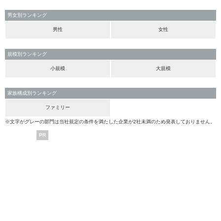
男女別ランキング
男性
女性
規模別ランキング
小規模
大規模
家族構成別ランキング
ファミリー
※文字がグレーの部門は当社規定の条件を満たした企業が2社未満のため発表しておりません。
PR