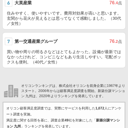
大英産業
76
.4
点
住みやすく、使いやすいです。費用対効果が高いと思います。
玄関から花火が見えるとは思ってなくて感動しました。（30代
／女性）
第一交通産業グループ
76
.2
点
買い物や周りの明るさなどはとてもよかった。設備が最新では
なかったけれど、コンビニなどもあり生活しやすい。宅配ボッ
クスも便利。（40代／女性）
オリコンランキングは、株式会社オリコンを前身企業に1967年より
スタート。2006年からは顧客満足度調査を開始。新築分譲マンショ
ン 九州は、2020年よりランキングを発表しています。
オリコン顧客満足度調査では、実際にサービスを利用した
1,072
人にアンケ
ート調査を実施。
満足度に関する回答を基に、調査企業
49
社を対象にした「
新築分譲マンシ
ョン 九州
」ランキングを発表しています。