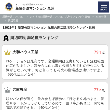
オリコン顧客満足度ランキング
新築分譲マンション 九州
新築分譲マンション
おすすめの新築分譲マンション 九州ランキング・比較
2021年版
周辺環境
【2021年】新築分譲マンション 九州の周辺環境ランキング・比較
周辺環境 満足度ランキング
大和ハウス工業
79
.3
点
ロケーションは最高です。交通機関は充実しているし活動範囲
が広がりました。窓からは山も海も公園も見え町の中心にいる
気がしないです。何と言っても花火の臨場感は凄いですよ。
（60代以上／女性）
穴吹興産
77
.5
点
駅やバス停が近く、飲み会もほぼ歩いて行ける立地のよさ。管
理サポートがしっかりしているので、困り事があれば、何でも
電話で相談できる。（40代／女性）