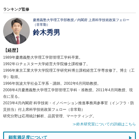
ランキング監修
慶應義塾大学理工学部教授／内閣府 上席科学技術政策フェロー
（非常勤）
鈴木秀男
【経歴】
1989年慶應義塾大学理工学部管理工学科卒業。
1992年ロチェスター大学経営大学院修士課程修了。
1996年東京工業大学大学院理工学研究科博士課程経営工学専攻修了。博士（工
学）取得。
1996年筑波大学社会工学系・講師。2002年6月同助教授。
2008年4月慶應義塾大学理工学部管理工学科・准教授。2011年4月同教授、現
在に至る。
2023年4月内閣府 科学技術・イノベーション推進事務局参事官（インフラ・防
災担当）付上席科学技術政策フェロー（非常勤）
研究分野は応用統計解析、品質管理、マーケティング。
≫鈴木研究室についての詳細はこちら
顧客満足度について