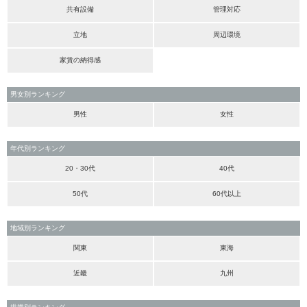
共有設備
管理対応
立地
周辺環境
家賃の納得感
男女別ランキング
男性
女性
年代別ランキング
20・30代
40代
50代
60代以上
地域別ランキング
関東
東海
近畿
九州