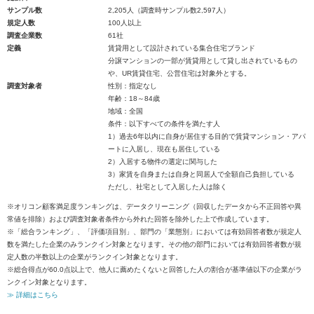
サンプル数
2,205人（調査時サンプル数2,597人）
規定人数
100人以上
調査企業数
61社
定義
賃貸用として設計されている集合住宅ブランド
分譲マンションの一部が賃貸用として貸し出されているもの
や、UR賃貸住宅、公営住宅は対象外とする。
調査対象者
性別：指定なし
年齢：18～84歳
地域：全国
条件：以下すべての条件を満たす人
1）過去6年以内に自身が居住する目的で賃貸マンション・アパ
ートに入居し、現在も居住している
2）入居する物件の選定に関与した
3）家賃を自身または自身と同居人で全額自己負担している
ただし、社宅として入居した人は除く
※オリコン顧客満足度ランキングは、データクリーニング（回収したデータから不正回答や異
常値を排除）および調査対象者条件から外れた回答を除外した上で作成しています。
※「総合ランキング」、「評価項目別」、部門の「業態別」においては有効回答者数が規定人
数を満たした企業のみランクイン対象となります。その他の部門においては有効回答者数が規
定人数の半数以上の企業がランクイン対象となります。
※総合得点が60.0点以上で、他人に薦めたくないと回答した人の割合が基準値以下の企業がラ
ンクイン対象となります。
≫ 詳細はこちら