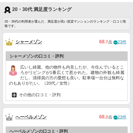
20・30代 満足度ランキング
20・30代の利用者が選んだ、満足度が高い賃貸マンションのランキング・口コミ情
報です。
シャーメゾン
68
.7
点
23件
シャーメゾンの口コミ・評判
広いし綺麗。他の物件も内見したが、今住んでいるとこ
ろがリビングが1番広くて惹かれた。建物の外観も綺麗
だし、清掃員の方の愛想も良い。駐車場一台分は無料な
のもありがたい。（20代／女性）
その他の口コミ・評判
へーベルメゾン
68
.2
点
23件
へーベルメゾンの口コミ・評判