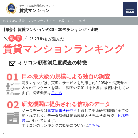
オリコン顧客満足度ランキング
賃貸マンション
おすすめの賃貸マンションランキング・比較
20・30代
【最新】賃貸マンションの20・30代ランキング・比較
／
／
2,205
最
新
名が選んだ
賃貸マンションランキング
オリコン顧客満足度調査の特徴
日本最大級の規模による独自の調査
同ランキングは、実際にサービスを利用した2,205名の消費者の
方々のアンケートを基に、調査企業61社を対象に徹底比較してい
ます。調査概要は
こちら
。
研究機関に提供される信頼のデータ
ソースデータは
国立情報学研究所
を通じて学術研究機関に全て公
開されており、データ監修は慶應義塾大学理工学部教授・
鈴木秀
男
氏が行っています。
オリコンのランキングの概要については
こちら
。