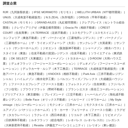
調査企業
RJR（九州旅客鉄道） | IPSE MORIMOTO（モリモト） | WELLITH URBAN（NTT都市開発） |
UNUS.（大成有楽不動産販売） | N.S.ZEAL（矢作地所） | ORSUS（平和不動産） |
CASTALIA（モリモト） | GRAND-AILES（丸紅都市開発） | クレアグレイス（セントラル総合
開発） | クレヴィアリグゼ（伊藤忠都市開発） | Gracia Fit（相鉄不動産） | CREST
COURT（住友商事） | K-TERRACE（近鉄不動産） | コスモグラシア（コスモスイニシア） |
コンフォリア（東急不動産） | ザ・パークハビオ（三菱地所レジデンス） | ザ・パークメゾン
（三菱地所ホーム） | ザ・ライオンズフォーシア（大京） | サンクレシア（大英産業） | サンフ
ィット（サンヨーホームズ） | ジオエント（阪急阪神不動産） | シャーメゾン（積水ハウス） |
スタイリオ（東急） | 住友不動産の賃貸レジデンス（住友不動産） | ソライエアイル（東武鉄
道） | DK SELECT（大東建託） | ティーメゾン（トヨタホーム） | D-ROOM（大和ハウス工
業） | デュオフラッツ（フージャースコーポレーション） | デュオメゾン（フージャースコーポ
レーション） | デュラカーサ・ルシア（木下工務店） | TERRACE（大成有楽不動産販売） | 東
急アパートメント（東急不動産） | KNOCKS（相鉄不動産） | Park Axis（三井不動産レジデン
シャル） | ハイムメゾン（積水化学工業） | パルコン ウィズ／フレックス（大成建設ハウジン
グ） | ファーストエフレシア（ファースト住建） | フォレストメゾン（住友林業） | フジパレス
（フジ住宅） | プラウドフラット（野村不動産） | ブランシエスタ（長谷工コーポレーション）
| ブリリアイスト（東京建物） | プレイズシード（三交不動産） | へーベルメゾン（旭化成不動
産レジデンス） | Belle Face（オリックス不動産） | ベルリード（ミサワホーム） | My Style
vintage（セレコーポレーション） | モクシオン（三井ホーム） | モクスタイル（三井ホーム） |
ユアメゾン（パナソニックホームズ） | ラ・カーサ・フェリーチェ（ファースト住建） | ラグゼ
ナ（タカラレーベン） | ラクレイス（西日本鉄道） | リコルテ（木下工務店） | リビオメゾン
（日鉄興和不動産） | ルネフラッツ（総合地所） | レオパレス（レオパレス21） | レガシス
（大林新星和不動産） | Residia（伊藤忠アーバンコミュニティ） | レリオン（東レ建設）