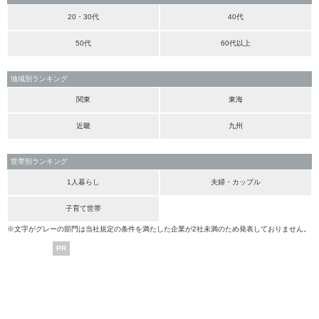
20・30代
40代
50代
60代以上
地域別ランキング
関東
東海
近畿
九州
世帯別ランキング
1人暮らし
夫婦・カップル
子育て世帯
※文字がグレーの部門は当社規定の条件を満たした企業が2社未満のため発表しておりません。
PR