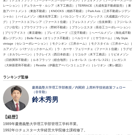
業） | デュオフラッツ（フージャースコーポレーション） | デュオメゾン（フージャースコーポ
レーション） | デュラカーサ・ルシア（木下工務店） | TERRACE（大成有楽不動産販売） | 東
急アパートメント（東急不動産） | KNOCKS（相鉄不動産） | Park Axis（三井不動産レジデン
シャル） | ハイムメゾン（積水化学工業） | パルコン ウィズ／フレックス（大成建設ハウジン
グ） | ファーストエフレシア（ファースト住建） | フォレストメゾン（住友林業） | フジパレス
（フジ住宅） | プラウドフラット（野村不動産） | ブランシエスタ（長谷工コーポレーション）
| ブリリアイスト（東京建物） | プレイズシード（三交不動産） | へーベルメゾン（旭化成不動
産レジデンス） | Belle Face（オリックス不動産） | ベルリード（ミサワホーム） | My Style
vintage（セレコーポレーション） | モクシオン（三井ホーム） | モクスタイル（三井ホーム） |
ユアメゾン（パナソニックホームズ） | ラ・カーサ・フェリーチェ（ファースト住建） | ラグゼ
ナ（タカラレーベン） | ラクレイス（西日本鉄道） | リコルテ（木下工務店） | リビオメゾン
（日鉄興和不動産） | ルネフラッツ（総合地所） | レオパレス（レオパレス21） | レガシス
（大林新星和不動産） | Residia（伊藤忠アーバンコミュニティ） | レリオン（東レ建設）
ランキング監修
慶應義塾大学理工学部教授／内閣府 上席科学技術政策フェロー
（非常勤）
鈴木秀男
【経歴】
1989年慶應義塾大学理工学部管理工学科卒業。
1992年ロチェスター大学経営大学院修士課程修了。