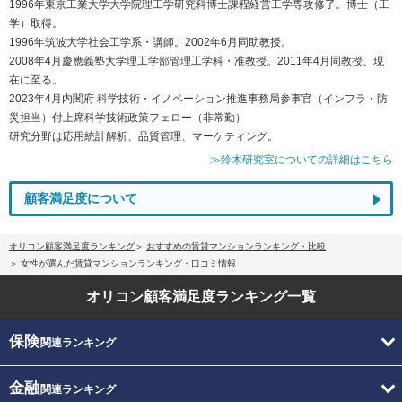
1996年東京工業大学大学院理工学研究科博士課程経営工学専攻修了。博士（工
学）取得。
1996年筑波大学社会工学系・講師。2002年6月同助教授。
2008年4月慶應義塾大学理工学部管理工学科・准教授。2011年4月同教授、現
在に至る。
2023年4月内閣府 科学技術・イノベーション推進事務局参事官（インフラ・防
災担当）付上席科学技術政策フェロー（非常勤）
研究分野は応用統計解析、品質管理、マーケティング。
≫鈴木研究室についての詳細はこちら
顧客満足度について
オリコン顧客満足度ランキング
おすすめの賃貸マンションランキング・比較
女性が選んだ賃貸マンションランキング・口コミ情報
オリコン顧客満足度
ランキング一覧
保険
関連ランキング
金融
関連ランキング