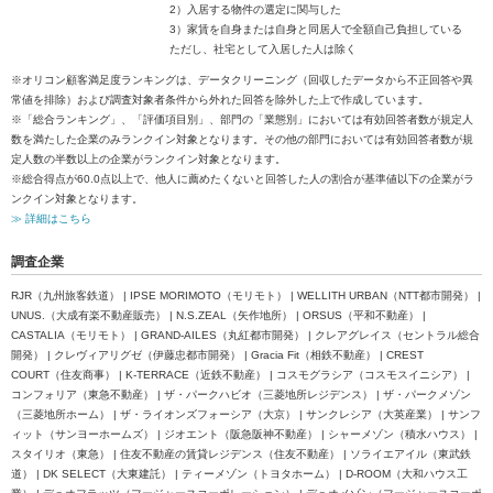
2）入居する物件の選定に関与した
3）家賃を自身または自身と同居人で全額自己負担している
ただし、社宅として入居した人は除く
※オリコン顧客満足度ランキングは、データクリーニング（回収したデータから不正回答や異
常値を排除）および調査対象者条件から外れた回答を除外した上で作成しています。
※「総合ランキング」、「評価項目別」、部門の「業態別」においては有効回答者数が規定人
数を満たした企業のみランクイン対象となります。その他の部門においては有効回答者数が規
定人数の半数以上の企業がランクイン対象となります。
※総合得点が60.0点以上で、他人に薦めたくないと回答した人の割合が基準値以下の企業がラ
ンクイン対象となります。
≫ 詳細はこちら
調査企業
RJR（九州旅客鉄道） | IPSE MORIMOTO（モリモト） | WELLITH URBAN（NTT都市開発） |
UNUS.（大成有楽不動産販売） | N.S.ZEAL（矢作地所） | ORSUS（平和不動産） |
CASTALIA（モリモト） | GRAND-AILES（丸紅都市開発） | クレアグレイス（セントラル総合
開発） | クレヴィアリグゼ（伊藤忠都市開発） | Gracia Fit（相鉄不動産） | CREST
COURT（住友商事） | K-TERRACE（近鉄不動産） | コスモグラシア（コスモスイニシア） |
コンフォリア（東急不動産） | ザ・パークハビオ（三菱地所レジデンス） | ザ・パークメゾン
（三菱地所ホーム） | ザ・ライオンズフォーシア（大京） | サンクレシア（大英産業） | サンフ
ィット（サンヨーホームズ） | ジオエント（阪急阪神不動産） | シャーメゾン（積水ハウス） |
スタイリオ（東急） | 住友不動産の賃貸レジデンス（住友不動産） | ソライエアイル（東武鉄
道） | DK SELECT（大東建託） | ティーメゾン（トヨタホーム） | D-ROOM（大和ハウス工