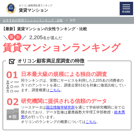
オリコン顧客満足度ランキング
賃貸マンション
おすすめの賃貸マンションランキング・比較
女性
【最新】賃貸マンションの女性ランキング・比較
／
／
2,205
最
新
名が選んだ
賃貸マンションランキング
オリコン顧客満足度調査の特徴
日本最大級の規模による独自の調査
同ランキングは、実際にサービスを利用した2,205名の消費者の
方々のアンケートを基に、調査企業61社を対象に徹底比較してい
ます。調査概要は
こちら
。
研究機関に提供される信頼のデータ
ソースデータは
国立情報学研究所
を通じて学術研究機関に全て公
開されており、データ監修は慶應義塾大学理工学部教授・
鈴木秀
男
氏が行っています。
オリコンのランキングの概要については
こちら
。