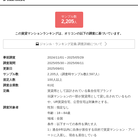
サンプル数
2,205
人
この賃貸マンションランキングは、オリコンの以下の調査に基づいています。
ジャンル・ランキング定義 調査詳細について
事前調査
2024/11/01～2025/05/29
調査期間
2025/05/30～2025/06/11
更新日
2025/09/01
サンプル数
2,205人（調査時サンプル数2,597人）
規定人数
100人以上
調査企業数
61社
定義
賃貸用として設計されている集合住宅ブランド
分譲マンションの一部が賃貸用として貸し出されているもの
や、UR賃貸住宅、公営住宅は対象外とする。
調査対象者
性別：指定なし
年齢：18～84歳
地域：全国
条件：以下すべての条件を満たす人
1）過去6年以内に自身が居住する目的で賃貸マンション・アパ
ートに入居し、現在も居住している